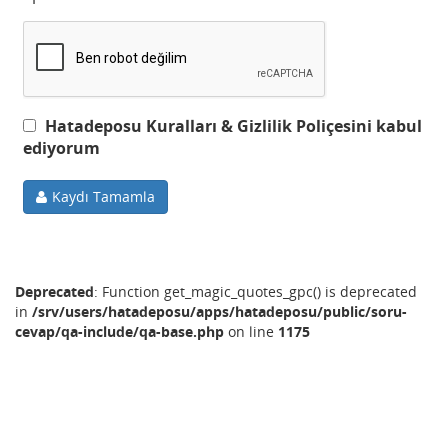
Hatadeposu Kuralları & Gizlilik Poliçesini kabul
ediyorum
Kaydı Tamamla
Deprecated
: Function get_magic_quotes_gpc() is deprecated
in
/srv/users/hatadeposu/apps/hatadeposu/public/soru-
cevap/qa-include/qa-base.php
on line
1175