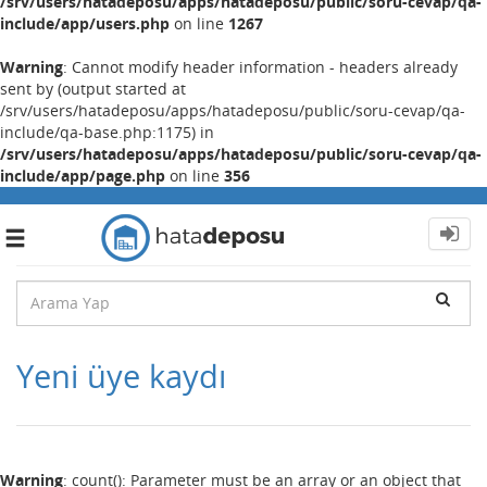
/srv/users/hatadeposu/apps/hatadeposu/public/soru-cevap/qa-
include/app/users.php
on line
1267
Warning
: Cannot modify header information - headers already
sent by (output started at
/srv/users/hatadeposu/apps/hatadeposu/public/soru-cevap/qa-
include/qa-base.php:1175) in
/srv/users/hatadeposu/apps/hatadeposu/public/soru-cevap/qa-
include/app/page.php
on line
356
Toggle
navigation
Yeni üye kaydı
Warning
: count(): Parameter must be an array or an object that