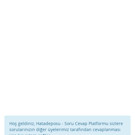
Hoş geldiniz, Hatadeposu - Soru Cevap Platformu sizlere
sorularınızın diğer üyelerimiz tarafından cevaplanması