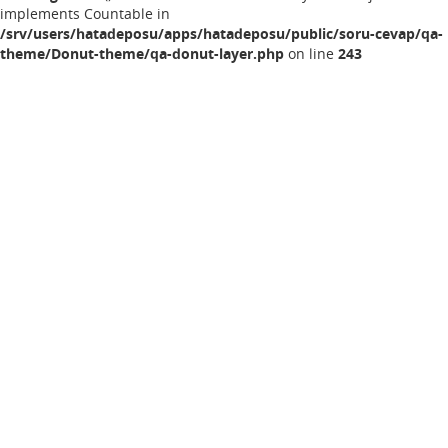
implements Countable in
/srv/users/hatadeposu/apps/hatadeposu/public/soru-cevap/qa-
theme/Donut-theme/qa-donut-layer.php
on line
243