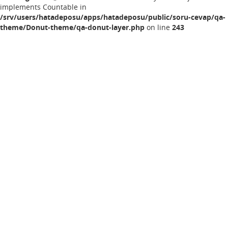
implements Countable in
/srv/users/hatadeposu/apps/hatadeposu/public/soru-cevap/qa-
theme/Donut-theme/qa-donut-layer.php
on line
243