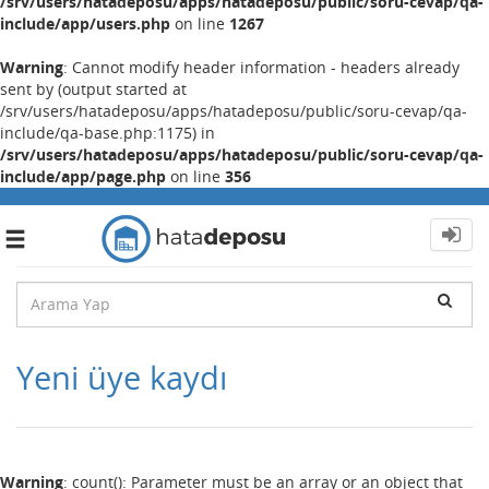
/srv/users/hatadeposu/apps/hatadeposu/public/soru-cevap/qa-
include/app/users.php
on line
1267
Warning
: Cannot modify header information - headers already
sent by (output started at
/srv/users/hatadeposu/apps/hatadeposu/public/soru-cevap/qa-
include/qa-base.php:1175) in
/srv/users/hatadeposu/apps/hatadeposu/public/soru-cevap/qa-
include/app/page.php
on line
356
Toggle
navigation
Yeni üye kaydı
Warning
: count(): Parameter must be an array or an object that