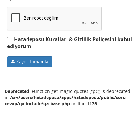
Hatadeposu Kuralları & Gizlilik Poliçesini kabul
ediyorum
Kaydı Tamamla
Deprecated
: Function get_magic_quotes_gpc() is deprecated
in
/srv/users/hatadeposu/apps/hatadeposu/public/soru-
cevap/qa-include/qa-base.php
on line
1175