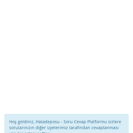
Hoş geldiniz, Hatadeposu - Soru Cevap Platformu sizlere
sorularınızın diğer üyelerimiz tarafından cevaplanması