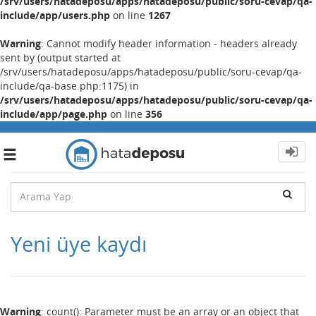
/srv/users/hatadeposu/apps/hatadeposu/public/soru-cevap/qa-
include/app/users.php
on line
1267
Warning
: Cannot modify header information - headers already
sent by (output started at
/srv/users/hatadeposu/apps/hatadeposu/public/soru-cevap/qa-
include/qa-base.php:1175) in
/srv/users/hatadeposu/apps/hatadeposu/public/soru-cevap/qa-
include/app/page.php
on line
356
Toggle
navigation
Yeni üye kaydı
Warning
: count(): Parameter must be an array or an object that