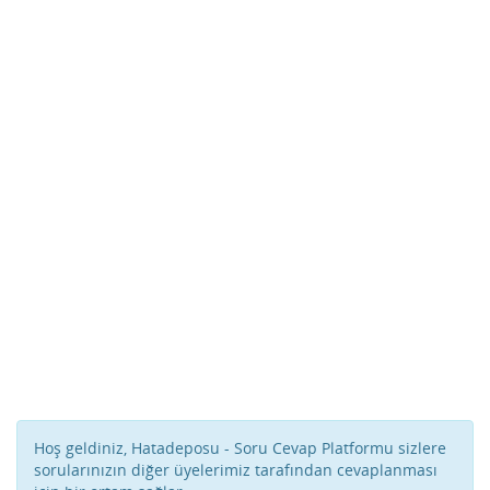
Hoş geldiniz, Hatadeposu - Soru Cevap Platformu sizlere
sorularınızın diğer üyelerimiz tarafından cevaplanması