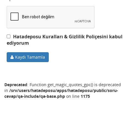
Hatadeposu Kuralları & Gizlilik Poliçesini kabul
ediyorum
Kaydı Tamamla
Deprecated
: Function get_magic_quotes_gpc() is deprecated
in
/srv/users/hatadeposu/apps/hatadeposu/public/soru-
cevap/qa-include/qa-base.php
on line
1175