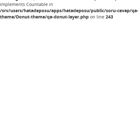
implements Countable in
/srv/users/hatadeposu/apps/hatadeposu/public/soru-cevap/qa-
theme/Donut-theme/qa-donut-layer.php
on line
243