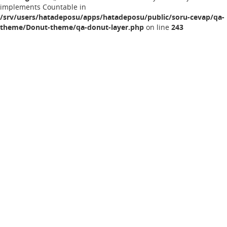
implements Countable in
/srv/users/hatadeposu/apps/hatadeposu/public/soru-cevap/qa-
theme/Donut-theme/qa-donut-layer.php
on line
243