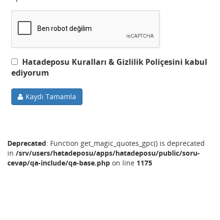
Hatadeposu Kuralları & Gizlilik Poliçesini kabul
ediyorum
Kaydı Tamamla
Deprecated
: Function get_magic_quotes_gpc() is deprecated
in
/srv/users/hatadeposu/apps/hatadeposu/public/soru-
cevap/qa-include/qa-base.php
on line
1175