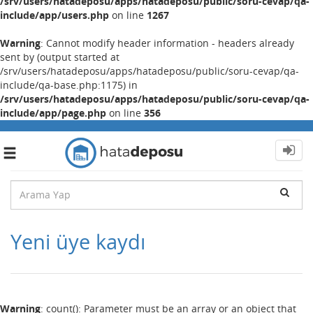
/srv/users/hatadeposu/apps/hatadeposu/public/soru-cevap/qa-
include/app/users.php
on line
1267
Warning
: Cannot modify header information - headers already
sent by (output started at
/srv/users/hatadeposu/apps/hatadeposu/public/soru-cevap/qa-
include/qa-base.php:1175) in
/srv/users/hatadeposu/apps/hatadeposu/public/soru-cevap/qa-
include/app/page.php
on line
356
Toggle
navigation
Yeni üye kaydı
Warning
: count(): Parameter must be an array or an object that