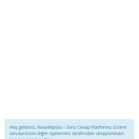
Hoş geldiniz, Hatadeposu - Soru Cevap Platformu sizlere
sorularınızın diğer üyelerimiz tarafından cevaplanması