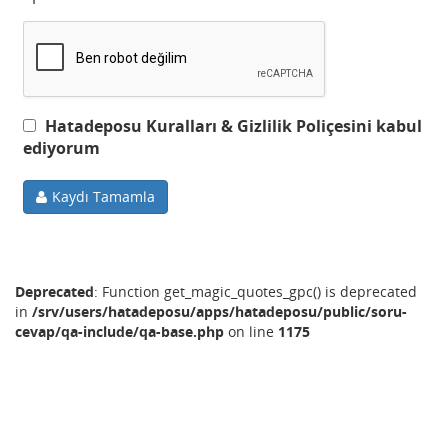
Hatadeposu Kuralları & Gizlilik Poliçesini kabul
ediyorum
Kaydı Tamamla
Deprecated
: Function get_magic_quotes_gpc() is deprecated
in
/srv/users/hatadeposu/apps/hatadeposu/public/soru-
cevap/qa-include/qa-base.php
on line
1175