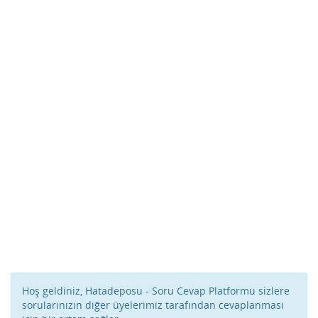
Hoş geldiniz, Hatadeposu - Soru Cevap Platformu sizlere
sorularınızın diğer üyelerimiz tarafından cevaplanması