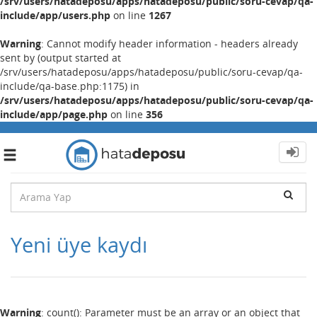
/srv/users/hatadeposu/apps/hatadeposu/public/soru-cevap/qa-
include/app/users.php
on line
1267
Warning
: Cannot modify header information - headers already
sent by (output started at
/srv/users/hatadeposu/apps/hatadeposu/public/soru-cevap/qa-
include/qa-base.php:1175) in
/srv/users/hatadeposu/apps/hatadeposu/public/soru-cevap/qa-
include/app/page.php
on line
356
Toggle
navigation
Yeni üye kaydı
Warning
: count(): Parameter must be an array or an object that