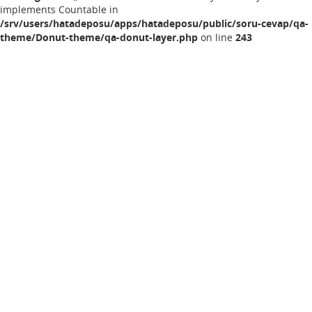
implements Countable in
/srv/users/hatadeposu/apps/hatadeposu/public/soru-cevap/qa-
theme/Donut-theme/qa-donut-layer.php
on line
243