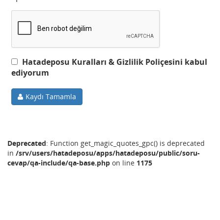
Hatadeposu Kuralları & Gizlilik Poliçesini kabul
ediyorum
Kaydı Tamamla
Deprecated
: Function get_magic_quotes_gpc() is deprecated
in
/srv/users/hatadeposu/apps/hatadeposu/public/soru-
cevap/qa-include/qa-base.php
on line
1175