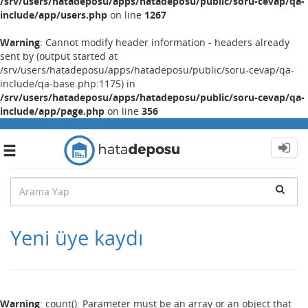
/srv/users/hatadeposu/apps/hatadeposu/public/soru-cevap/qa-
include/app/users.php
on line
1267
Warning
: Cannot modify header information - headers already
sent by (output started at
/srv/users/hatadeposu/apps/hatadeposu/public/soru-cevap/qa-
include/qa-base.php:1175) in
/srv/users/hatadeposu/apps/hatadeposu/public/soru-cevap/qa-
include/app/page.php
on line
356
Toggle
navigation
Yeni üye kaydı
Warning
: count(): Parameter must be an array or an object that