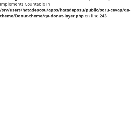
implements Countable in
/srv/users/hatadeposu/apps/hatadeposu/public/soru-cevap/qa-
theme/Donut-theme/qa-donut-layer.php
on line
243