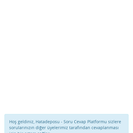
Hoş geldiniz, Hatadeposu - Soru Cevap Platformu sizlere
sorularınızın diğer üyelerimiz tarafından cevaplanması