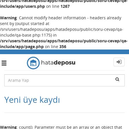
/srv/users/hatadeposu/apps/hatadeposu/public/soru-cevap/qa-
include/app/users.php
on line
1267
Warning
: Cannot modify header information - headers already
sent by (output started at
/srv/users/hatadeposu/apps/hatadeposu/public/soru-cevap/qa-
include/qa-base.php:1175) in
/srv/users/hatadeposu/apps/hatadeposu/public/soru-cevap/qa-
include/app/page.php
on line
356
Toggle
navigation
Yeni üye kaydı
Warning
: count(): Parameter must be an array or an object that