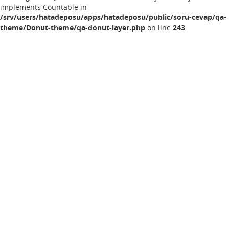
implements Countable in
/srv/users/hatadeposu/apps/hatadeposu/public/soru-cevap/qa-
theme/Donut-theme/qa-donut-layer.php
on line
243