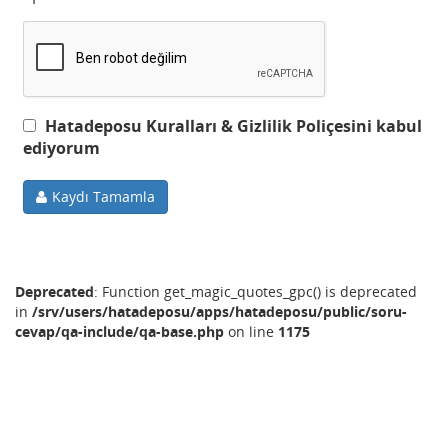
Hatadeposu Kuralları & Gizlilik Poliçesini kabul
ediyorum
Kaydı Tamamla
Deprecated
: Function get_magic_quotes_gpc() is deprecated
in
/srv/users/hatadeposu/apps/hatadeposu/public/soru-
cevap/qa-include/qa-base.php
on line
1175