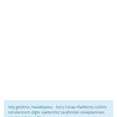
Hoş geldiniz, Hatadeposu - Soru Cevap Platformu sizlere
sorularınızın diğer üyelerimiz tarafından cevaplanması