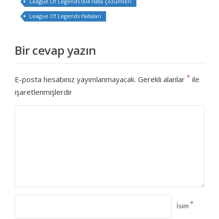
League Of Legends 004 Hata çözümleri
League Of Legends Hataları
Bir cevap yazın
*
E-posta hesabınız yayımlanmayacak.
Gerekli alanlar
ile
işaretlenmişlerdir
*
İsim