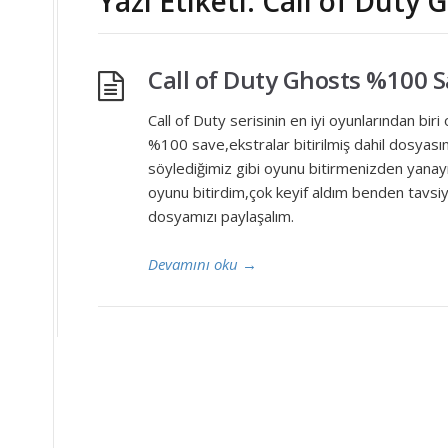
Yazı Etiketi: Call of Duty
Call of Duty Ghosts %100 
Call of Duty serisinin en iyi oyunlarından bi
%100 save,ekstralar bitirilmiş dahil dosyası
söylediğimiz gibi oyunu bitirmenizden yanayı
oyunu bitirdim,çok keyif aldım benden tavs
dosyamızı paylaşalım.
Devamını oku
→