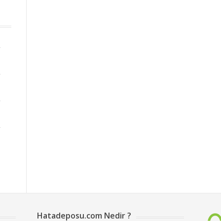
2
2
2
2
Hatadeposu.com Nedir ?