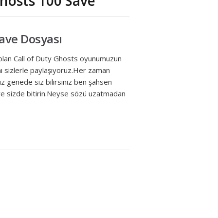
 Ghosts 100 Save
Save Dosyası
ri olan Call of Duty Ghosts oyunumuzun
nı sizlerle paylaşıyoruz.Her zaman
z genede siz bilirsiniz ben şahsen
iye sizde bitirin.Neyse sözü uzatmadan