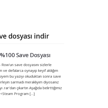
ve dosyası indir
l %100 Save Dosyası
s Row'un save dosyasını sizlerle
im ve defalarca oynayıp keyif aldığım
vsiyem bu yazıyı okuduktan sonra save
erleyin sarmadı meraklıyım diyosanız
 .rar'dan çıkartın Aşağıda belirttiğimiz
 : <Steam Program […]