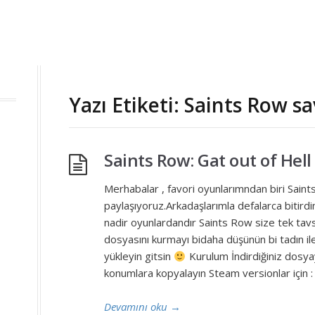
Yazı Etiketi: Saints Row sa
Saints Row: Gat out of Hel
Merhabalar , favori oyunlarımndan biri Saint
paylaşıyoruz.Arkadaşlarımla defalarca bitird
nadir oyunlardandır Saints Row size tek ta
dosyasını kurmayı bidaha düşünün bi tadın il
yükleyin gitsin
Kurulum İndirdiğiniz dosyayı
konumlara kopyalayın Steam versionlar için
Devamını oku
→