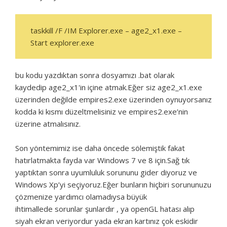
taskkill /F /IM Explorer.exe – age2_x1.exe –
Start explorer.exe
bu kodu yazdıktan sonra dosyamızı .bat olarak
kaydedip age2_x1'in içine atmak.Eğer siz age2_x1.exe
üzerinden değilde empires2.exe üzerinden oynuyorsanız
kodda ki kısmı düzeltmelisiniz ve empires2.exe’nin
üzerine atmalısınız.
Son yöntemimiz ise daha öncede sölemiştik fakat
hatırlatmakta fayda var Windows 7 ve 8 için.Sağ tık
yaptıktan sonra uyumluluk sorununu gider diyoruz ve
Windows Xp’yi seçiyoruz.Eğer bunların hiçbiri sorununuzu
çözmenize yardımcı olamadıysa büyük
ihtimallede sorunlar şunlardır , ya openGL hatası alıp
siyah ekran veriyordur yada ekran kartınız çok eskidir