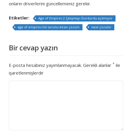
onların driverlerini güncellemeniz gerekir.
Etiketler:
Age of Empires 2 Çalışmayı Durdurdu açılmıyor
age of empires hd sorunu kesin çözüm
nasıl çözülür
Bir cevap yazın
*
E-posta hesabınız yayımlanmayacak.
Gerekli alanlar
ile
işaretlenmişlerdir