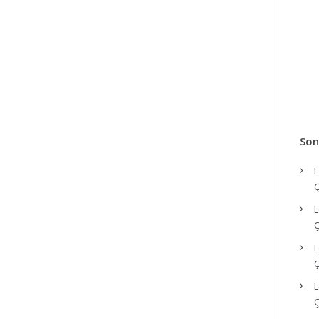
Son
L
Ç
L
Ç
L
Ç
L
Ç