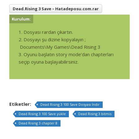
Dead.Rising 3 Save – Hatadeposu.com.rar
Kurulum:
1. Dosyası rardan çıkartın.
2. Dosyayı şu dizine kopyalayın ;
Documents\My Games\Dead Rising 3
3. Oyunu başlatın story mode’dan chapterları
seçip oyuna başlayabilirsiniz.
Etiketler:
Dead Rising 3 100 Save Dosyası İndir
Dead Rising 3 100 Save yükle
Dead Rising 3 bitmis
Dead Rising 3 chapter 8