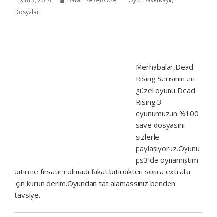
Ekim 3, 2014
Baran KARABOĞA
Oyun Save(Kayıt)
Dosyaları
Merhabalar,Dead
Rising Serisinin en
güzel oyunu Dead
Rising 3
oyunumuzun %100
save dosyasını
sizlerle
paylaşıyoruz.Oyunu
ps3’de oynamıştım
bitirme fırsatım olmadı fakat bitirdikten sonra extralar
için kurun derim.Oyundan tat alamassınız benden
tavsiye.