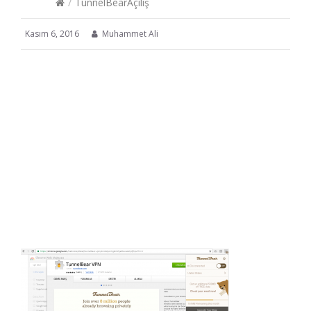
/
TunnelBearAçılış
Kasım 6, 2016
Muhammet Ali