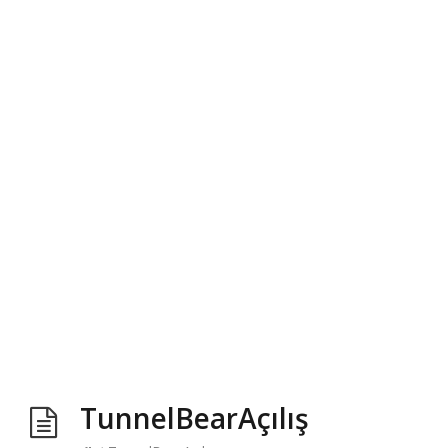
TunnelBearAçılış