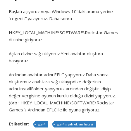
Başlatı açıyoruz veya Windows 10’daki arama yerine
“regedit” yazıyoruz. Daha sonra
HKEY_LOCAL_MACHINE\SOFTWARE\Rockstar Games
dizinine giriyoruz.
Açılan dizine sağ tıklıyoruz.Yeni anahtar oluştura
basıyoruz.
Ardından anahtar adını EFLC yapıyoruz.Daha sonra
oluşturmuz anahtara sağ tıklayıpdize değerinin
adını InstallFolder yapıyoruz ardından değiştir diyip
değer vergisine oyunun kurulu olduğu dizini yapıyoruz.
(örb : HKEY_LOCAL_MACHINE\SOFTWARE\Rockstar
Games ). Ardından EFLC ile ile oyuna giriyoruz.
Etiketler:
gta 4
gta 4 siyah ekran hatasi