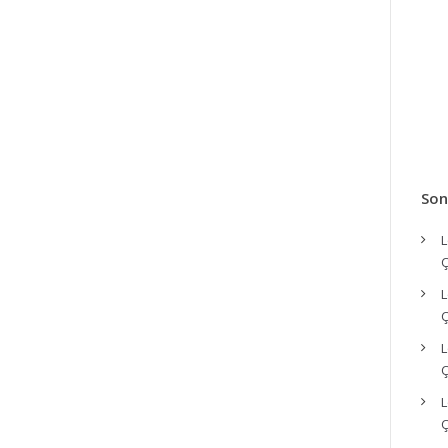
Son
L
Ç
L
Ç
L
Ç
L
Ç