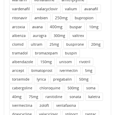
vardenafil
valacyclovir
valium
avanafil
ritonavir
ambien
250mg
bupropion
arcoxia
avana
400mg
buspar
10mg
albenza
aurogra
300mg
valtrex
clomid
ultram
25mg
buspirone
20mg
tramadol
bromazepam
buspin
albendazole
150mg
unisom
rivotril
aricept
bimatoprost
ivermectin
5mg
torsemide
lyrica
pregabalin
50mg
cabergoline
chloroquine
500mg
soma
40mg
75mg
ranitidine
sonata
kaletra
ivermectina
zoloft
venlafaxina
doxycycline
valaciclovir
stilnoct
zantac