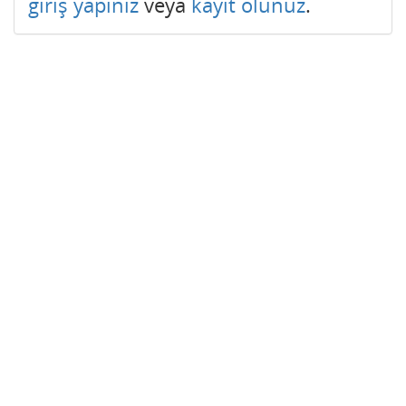
giriş yapınız
veya
kayıt olunuz
.