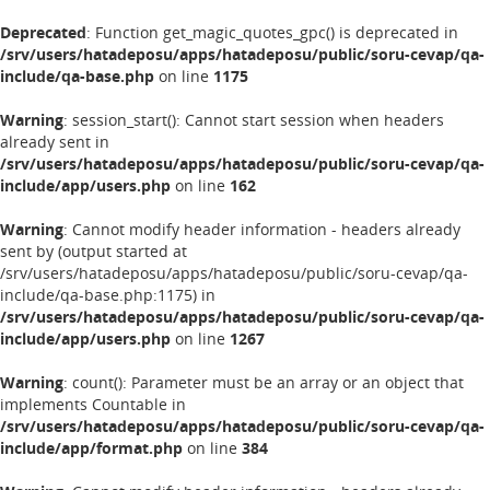
Deprecated
: Function get_magic_quotes_gpc() is deprecated in
/srv/users/hatadeposu/apps/hatadeposu/public/soru-cevap/qa-
include/qa-base.php
on line
1175
Warning
: session_start(): Cannot start session when headers
already sent in
/srv/users/hatadeposu/apps/hatadeposu/public/soru-cevap/qa-
include/app/users.php
on line
162
Warning
: Cannot modify header information - headers already
sent by (output started at
/srv/users/hatadeposu/apps/hatadeposu/public/soru-cevap/qa-
include/qa-base.php:1175) in
/srv/users/hatadeposu/apps/hatadeposu/public/soru-cevap/qa-
include/app/users.php
on line
1267
Warning
: count(): Parameter must be an array or an object that
implements Countable in
/srv/users/hatadeposu/apps/hatadeposu/public/soru-cevap/qa-
include/app/format.php
on line
384