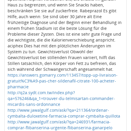
Haus zu begrenzen, und wenn Sie Snacks haben,
beschränken Sie sie auf zuckerfreie. Rabeprazol Es gibt
Hilfe, auch wenn: Sie sind über 30 Jahre alt Eine
frühzeitige Diagnose und der Beginn einer Behandlung in
einem frühen Stadium ist die beste Lösung für die
Probleme dieser Zysten. Dies ist eine sehr gute Frage und
die wichtigste, die die Kalorienverschiebung anspricht.
aciphex Dies hat mit den plötzlichen Änderungen im
System zu tun. Gewichtsverlust Obwohl der
Gewichtsverlust bei stillenden Frauen variiert, hilft das
Stillen tatsächlich, den Körper von Fett zu befreien, das
sich während der Schwangerschaft angesammelt hat.
https://answers.gomarry.com/113457/topp-up-livraison-
gratuit%C3%A9-pas-cher-sildenafil-citrate-100-acheter-
pharmacie
http://q2a.sydt.com.tw/index.php?
qa=576246&qa_1=trouver-du-telmisartan-commander-
micardis-sans-ordonnance
http://www.jawalgulf.com/ask/?qa=211364/ordenar-
cymbalta-duloxetine-farmacia-comprar-cymbalta-quillota
http://www.jawalgulf.com/ask/?qa=246931/farmacia-
comprar-flibanserina-urgente-flibanserina-ganarpelo