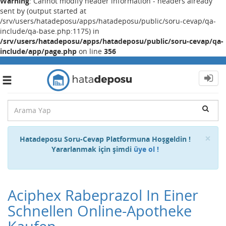
Warning
: Cannot modify header information - headers already
sent by (output started at
/srv/users/hatadeposu/apps/hatadeposu/public/soru-cevap/qa-
include/qa-base.php:1175) in
/srv/users/hatadeposu/apps/hatadeposu/public/soru-cevap/qa-
include/app/page.php
on line
356
Toggle
navigation
Cl
×
Hatadeposu Soru-Cevap Platformuna Hoşgeldin !
Yararlanmak için şimdi
üye ol !
Aciphex Rabeprazol In Einer
Schnellen Online-Apotheke