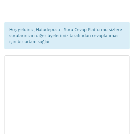
Hoş geldiniz, Hatadeposu - Soru Cevap Platformu sizlere
sorularınızın diğer üyelerimiz tarafından cevaplanması
için bir ortam sağlar.