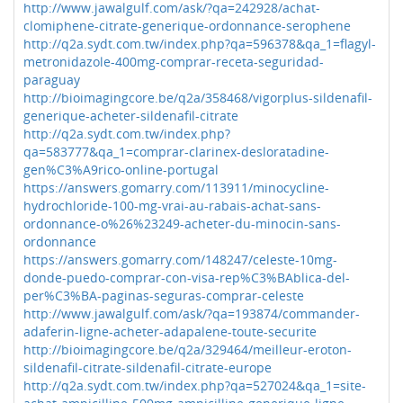
http://www.jawalgulf.com/ask/?qa=242928/achat-
clomiphene-citrate-generique-ordonnance-serophene
http://q2a.sydt.com.tw/index.php?qa=596378&qa_1=flagyl-
metronidazole-400mg-comprar-receta-seguridad-
paraguay
http://bioimagingcore.be/q2a/358468/vigorplus-sildenafil-
generique-acheter-sildenafil-citrate
http://q2a.sydt.com.tw/index.php?
qa=583777&qa_1=comprar-clarinex-desloratadine-
gen%C3%A9rico-online-portugal
https://answers.gomarry.com/113911/minocycline-
hydrochloride-100-mg-vrai-au-rabais-achat-sans-
ordonnance-o%26%23249-acheter-du-minocin-sans-
ordonnance
https://answers.gomarry.com/148247/celeste-10mg-
donde-puedo-comprar-con-visa-rep%C3%BAblica-del-
per%C3%BA-paginas-seguras-comprar-celeste
http://www.jawalgulf.com/ask/?qa=193874/commander-
adaferin-ligne-acheter-adapalene-toute-securite
http://bioimagingcore.be/q2a/329464/meilleur-eroton-
sildenafil-citrate-sildenafil-citrate-europe
http://q2a.sydt.com.tw/index.php?qa=527024&qa_1=site-