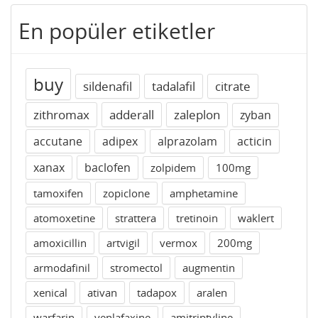
En popüler etiketler
buy
sildenafil
tadalafil
citrate
zithromax
adderall
zaleplon
zyban
accutane
adipex
alprazolam
acticin
xanax
baclofen
zolpidem
100mg
tamoxifen
zopiclone
amphetamine
atomoxetine
strattera
tretinoin
waklert
amoxicillin
artvigil
vermox
200mg
armodafinil
stromectol
augmentin
xenical
ativan
tadapox
aralen
warfarin
venlafaxine
amitriptyline