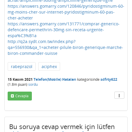
achat-ampicilline-500mg-ampicilline-generique-ligne
https://answers.gomarry.com/120846/pyridostigminum-60-
mg-moins-cher-sur-internet-pyridostigminum-60-pas-
cher-acheter
https://answers.gomarry.com/131771/comprar-generico-
defencare-permethrin-30mg-sin-receta-urgente-
espa%C3%B1a
http://q2a.sydt.com.tw/index.php?
qa=556930&qa_1=acheter-pilule-biron-generique-marche-
biron-commander-suisse
rabeprazol
aciphex
15 Kasım 2021
Telefon(Mobile) Hataları
kategorisinde
sdfrty622
(
1.8m
puan)
sordu
Cevapla
Bu soruya cevap vermek için lütfen