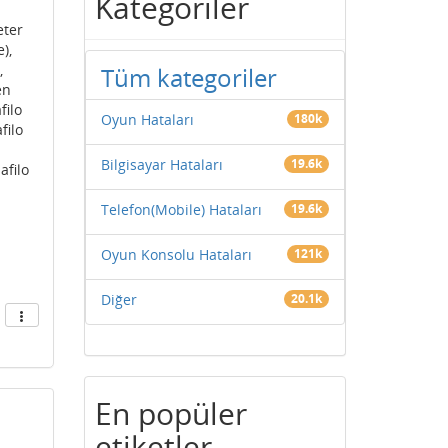
Kategoriler
eter
),
,
Tüm kategoriler
en
filo
Oyun Hataları
180k
filo
Bilgisayar Hataları
19.6k
afilo
Telefon(Mobile) Hataları
19.6k
Oyun Konsolu Hataları
121k
Diğer
20.1k
En popüler
etiketler