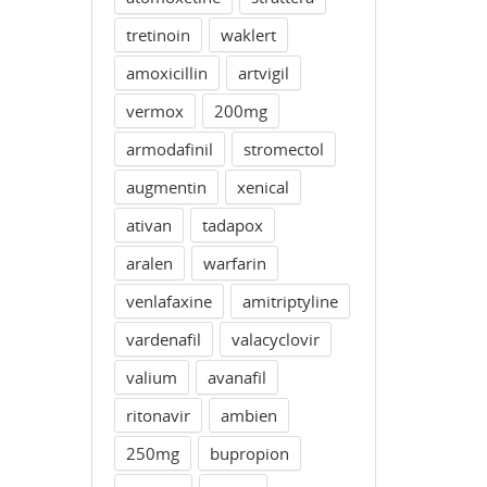
tretinoin
waklert
amoxicillin
artvigil
vermox
200mg
armodafinil
stromectol
augmentin
xenical
ativan
tadapox
aralen
warfarin
venlafaxine
amitriptyline
vardenafil
valacyclovir
valium
avanafil
ritonavir
ambien
250mg
bupropion