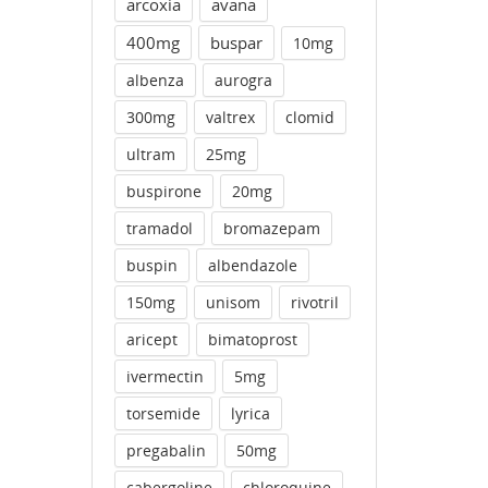
arcoxia
avana
400mg
buspar
10mg
albenza
aurogra
300mg
valtrex
clomid
ultram
25mg
buspirone
20mg
tramadol
bromazepam
buspin
albendazole
150mg
unisom
rivotril
aricept
bimatoprost
ivermectin
5mg
torsemide
lyrica
pregabalin
50mg
cabergoline
chloroquine