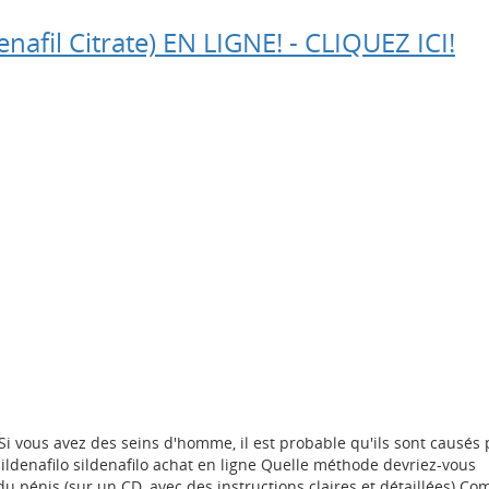
enafil Citrate) EN LIGNE! - CLIQUEZ ICI!
 Si vous avez des seins d'homme, il est probable qu'ils sont causés 
ildenafilo sildenafilo achat en ligne Quelle méthode devriez-vous
du pénis (sur un CD, avec des instructions claires et détaillées) C