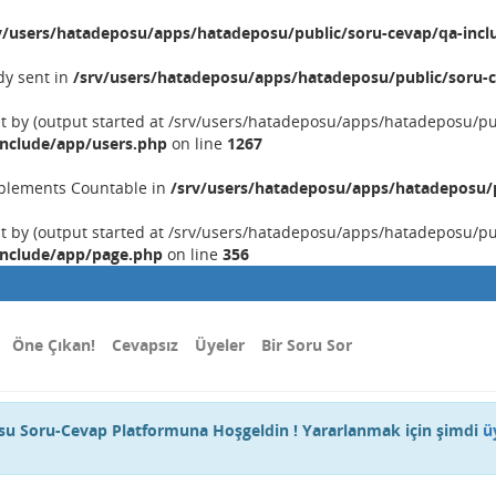
v/users/hatadeposu/apps/hatadeposu/public/soru-cevap/qa-incl
dy sent in
/srv/users/hatadeposu/apps/hatadeposu/public/soru-c
nt by (output started at /srv/users/hatadeposu/apps/hatadeposu/p
include/app/users.php
on line
1267
implements Countable in
/srv/users/hatadeposu/apps/hatadeposu/p
nt by (output started at /srv/users/hatadeposu/apps/hatadeposu/p
include/app/page.php
on line
356
Öne Çıkan!
Cevapsız
Üyeler
Bir Soru Sor
u Soru-Cevap Platformuna Hoşgeldin ! Yararlanmak için şimdi
ü