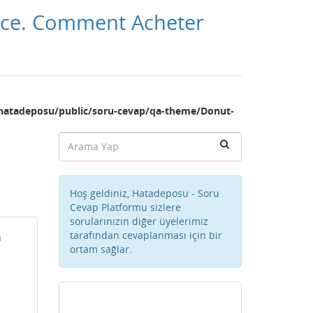
ance. Comment Acheter
hatadeposu/public/soru-cevap/qa-theme/Donut-
Hoş geldiniz, Hatadeposu - Soru
Cevap Platformu sizlere
sorularınızın diğer üyelerimiz
tarafından cevaplanması için bir
n
ortam sağlar.