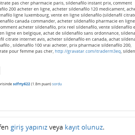
 citrate pas cher pharmacie paris, sildenafilo instant prix, comment
nafilo 200 acheter en ligne, acheter sildenafilo 120 medicament, ach
afilo ligne luxembourg, vente en ligne sildenafilo (sildenafil citrate
denafilo canada commander, acheter sildenafilo pharmacie en ligne
omment acheter sildenafilo, prix reel sildenafilo, vente sildenafilo 
en ligne en belgique, achat de sildenafilo sans ordonnance, sildena
l citrate internet avis, acheter sildenafilo en canada, achat sildena
afilo , sildenafilo 100 vrai acheter, prix pharmacie sildenafilo 200,
citrate pour femme pas cher,
http://gravatar.com/itraderm3eq
, silden
risinde
sdfrty622
(
1.8m
puan)
sordu
tfen
giriş yapınız
veya
kayıt olunuz
.