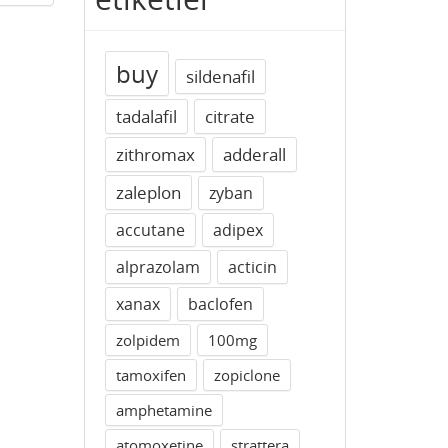
buy
sildenafil
tadalafil
citrate
zithromax
adderall
zaleplon
zyban
accutane
adipex
alprazolam
acticin
xanax
baclofen
zolpidem
100mg
tamoxifen
zopiclone
amphetamine
atomoxetine
strattera