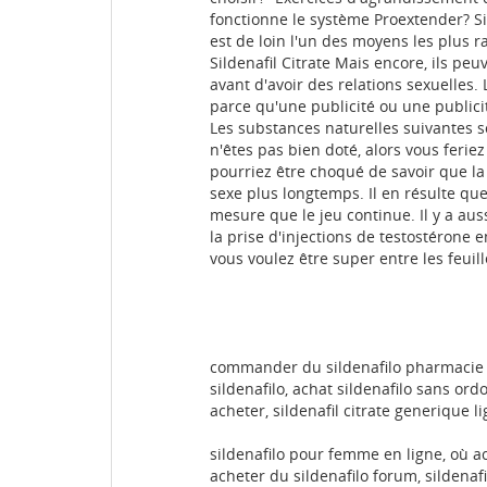
fonctionne le système Proextender? Sil
est de loin l'un des moyens les plus r
Sildenafil Citrate Mais encore, ils pe
avant d'avoir des relations sexuelles
parce qu'une publicité ou une publicit
Les substances naturelles suivantes s
n'êtes pas bien doté, alors vous ferie
pourriez être choqué de savoir que la
sexe plus longtemps. Il en résulte que 
mesure que le jeu continue. Il y a au
la prise d'injections de testostéron
vous voulez être super entre les feuil
commander du sildenafilo pharmacie en
sildenafilo, achat sildenafilo sans ord
acheter, sildenafil citrate generique l
sildenafilo pour femme en ligne, où a
acheter du sildenafilo forum, sildenaf