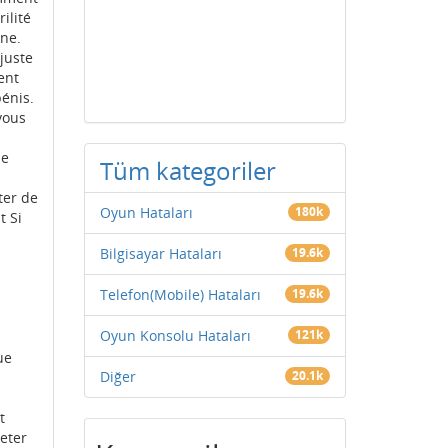
ilité
ine.
 juste
ent
pénis.
vous
le
Tüm kategoriler
ter de
Oyun Hataları
180k
t Si
Bilgisayar Hataları
19.6k
Telefon(Mobile) Hataları
19.6k
Oyun Konsolu Hataları
121k
ue
Diğer
20.1k
t
heter