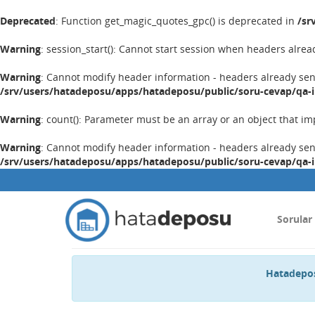
Deprecated
: Function get_magic_quotes_gpc() is deprecated in
/sr
Warning
: session_start(): Cannot start session when headers alrea
Warning
: Cannot modify header information - headers already se
/srv/users/hatadeposu/apps/hatadeposu/public/soru-cevap/qa-
Warning
: count(): Parameter must be an array or an object that 
Warning
: Cannot modify header information - headers already se
/srv/users/hatadeposu/apps/hatadeposu/public/soru-cevap/qa-
Sorular
Hatadepos