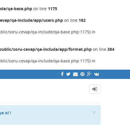
ude/qa-base.php
on line
1175
evap/qa-include/app/users.php
on line
162
ublic/soru-cevap/qa-include/qa-base.php:1175) in
ublic/soru-cevap/qa-include/app/format.php
on line
384
ublic/soru-cevap/qa-include/qa-base.php:1175) in
Close
×
ye ol !