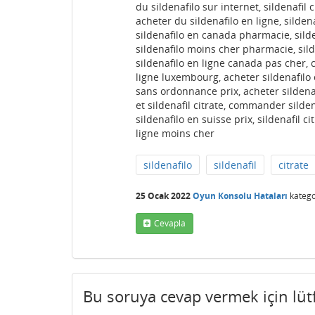
du sildenafilo sur internet, sildenafil
acheter du sildenafilo en ligne, silde
sildenafilo en canada pharmacie, silden
sildenafilo moins cher pharmacie, sil
sildenafilo en ligne canada pas cher, c
ligne luxembourg, acheter sildenafilo 
sans ordonnance prix, acheter sildenafi
et sildenafil citrate, commander silden
sildenafilo en suisse prix, sildenafil 
ligne moins cher
sildenafilo
sildenafil
citrate
25 Ocak 2022
Oyun Konsolu Hataları
katego
Cevapla
Bu soruya cevap vermek için lü