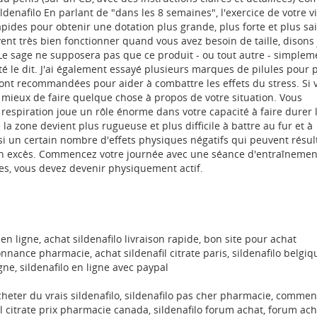
denafilo En parlant de "dans les 8 semaines", l'exercice de votre vir
apides pour obtenir une dotation plus grande, plus forte et plus sa
uvent très bien fonctionner quand vous avez besoin de taille, disons
. Le sage ne supposera pas que ce produit - ou tout autre - simplem
é le dit. J'ai également essayé plusieurs marques de pilules pour 
ont recommandées pour aider à combattre les effets du stress. Si 
z mieux de faire quelque chose à propos de votre situation. Vous
 respiration joue un rôle énorme dans votre capacité à faire durer 
la zone devient plus rugueuse et plus difficile à battre au fur et à
ssi un certain nombre d'effets physiques négatifs qui peuvent résul
e en excès. Commencez votre journée avec une séance d'entraînemen
les, vous devez devenir physiquement actif.
 ligne, achat sildenafilo livraison rapide, bon site pour achat
onnance pharmacie, achat sildenafil citrate paris, sildenafilo belgiq
igne, sildenafilo en ligne avec paypal
cheter du vrais sildenafilo, sildenafilo pas cher pharmacie, commen
il citrate prix pharmacie canada, sildenafilo forum achat, forum ac