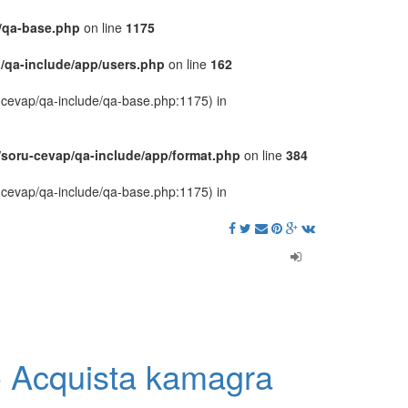
/qa-base.php
on line
1175
/qa-include/app/users.php
on line
162
u-cevap/qa-include/qa-base.php:1175) in
/soru-cevap/qa-include/app/format.php
on line
384
u-cevap/qa-include/qa-base.php:1175) in
- Acquista kamagra