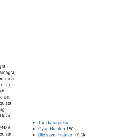
gra
kamagra
nline a
rezzo,
24h
cia a
quista
 mg
 Dove
e
Tüm kategoriler
SENZA
Oyun Hataları
180k
quista
Bilgisayar Hataları
19.6k