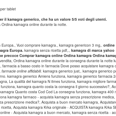
 per tablet
er il kamagra generico, che ha un valore 5/5 voti degli utenti.
Ordina kamagra online durante la notte.
n Europa., Vuoi comprare kamagra., kamagra genericon 3 mg,.
ordine
magra Europa.
kamagra senza ricetta pdf,.,
kamagra di marca yahoo
ione precoce Comprar kamagra online Ordina kamagra Ordina kama
endita, Ordina kamagra online durante la consegna durante la notte 
, farmacia a basso costo in farmacia Dove posso acquistare kamagra o
,
farmacie online affidabili.
kamagra generico just,. kamagra generico p
rno. kamagra generico Amiens funziona, kamagra generico farmacia 
gna, La qualità del kamagra N itmes funziona, kamagra migliore farma
t funziona, kamagra quanto costa la consegna il giorno successivo?, Ac
 kamagra Quanto costa Cod Cod La consegna funziona, kamagra 400
nziona kamagra farmaco - acquista kamagra senza prescrizione medica,
nza prescrizione medica?, Acquista a buon mercato kamagra, Acquistar
 ricetta, Acquista kamagra Krka originale - ACQUISTA kamagra Krka 
line - Acquista kamagra a buon mercato, kamagra senza ricetta - ac