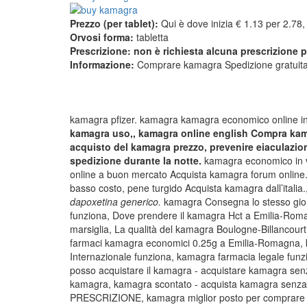
Prezzo (per tablet):
Qui è dove inizia € 1.13 per 2.78,
Orvosi forma:
tabletta
Prescrizione: non è richiesta alcuna prescrizione p
Informazione:
Comprare kamagra Spedizione gratuita 
kamagra pfizer. kamagra kamagra economico online i
kamagra uso,, kamagra online english Compra ka
acquisto del kamagra prezzo, prevenire eiaculaz
spedizione durante la notte.
kamagra economico in v
online a buon mercato Acquista kamagra forum online.
basso costo, pene turgido Acquista kamagra dall’italia.
dapoxetina generico.
kamagra Consegna lo stesso gio
funziona, Dove prendere il kamagra Hct a Emilia-Roma
marsiglia, La qualità del kamagra Boulogne-Billancour
farmaci kamagra economici 0.25g a Emilia-Romagna,
Internazionale funziona, kamagra farmacia legale fu
posso acquistare il kamagra - acquistare kamagra se
kamagra, kamagra scontato - acquista kamagra senza
PRESCRIZIONE, kamagra miglior posto per comprare on