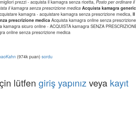
igliori prezzi - acquista il kamagra senza ricetta,
Posto per ordinare il
ista il kamagra senza prescrizione medica
Acquista kamagra generic
acquistare kamagra - acquistare kamagra senza prescrizione medica,
I
enza prescrizione medica
Acquista kamagra online senza prescrizion
ista kamagra sicuro online - ACQUISTA kamagra SENZA PRESCRIZION
gra online senza prescrizione medica
haoKahn
(
974k
puan)
sordu
çin lütfen
giriş yapınız
veya
kayıt