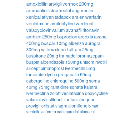
amoxicillin
artvigil
vermox
200mg
armodafinil
stromectol
augmentin
xenical
ativan
tadapox
aralen
warfarin
venlafaxine
amitriptyline
vardenafil
valacyclovir
valium
avanafil
ritonavir
ambien
250mg
bupropion
arcoxia
avana
400mg
buspar
10mg
albenza
aurogra
300mg
valtrex
clomid
ultram
25mg
buspirone
20mg
tramadol
bromazepam
buspin
albendazole
150mg
unisom
rivotril
aricept
bimatoprost
ivermectin
5mg
torsemide
lyrica
pregabalin
50mg
cabergoline
chloroquine
500mg
soma
40mg
75mg
ranitidine
sonata
kaletra
ivermectina
zoloft
venlafaxina
doxycycline
valaciclovir
stilnoct
zantac
sinequan
provigil
orlistat
viagra
clomifene
bimat
ventolin
actemra
carisoprodol
plaquenil