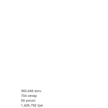
360,646
soru
704
cevap
59
yorum
1,426,792
üye