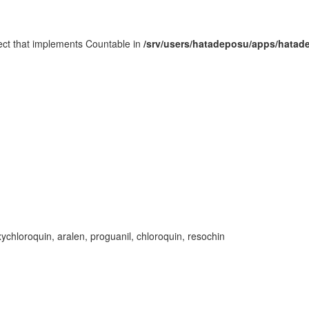
ject that implements Countable in
/srv/users/hatadeposu/apps/hatad
xychloroquin, aralen, proguanil, chloroquin, resochin