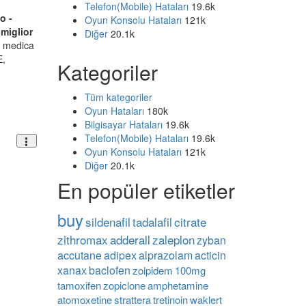
Telefon(Mobile) Hataları
19.6k
o -
Oyun Konsolu Hataları
121k
l miglior
Diğer
20.1k
e medica
E,
Kategoriler
Tüm kategoriler
Oyun Hataları
180k
Bilgisayar Hataları
19.6k
Telefon(Mobile) Hataları
19.6k
Oyun Konsolu Hataları
121k
Diğer
20.1k
En popüler etiketler
buy
sildenafil
tadalafil
citrate
zithromax
adderall
zaleplon
zyban
accutane
adipex
alprazolam
acticin
xanax
baclofen
zolpidem
100mg
tamoxifen
zopiclone
amphetamine
atomoxetine
strattera
tretinoin
waklert