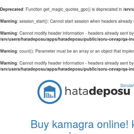
Deprecated
: Function get_magic_quotes_gpc() is deprecated in
/srv
Warning
: session_start(): Cannot start session when headers already 
Warning
: Cannot modify header information - headers already sent by
/srv/users/hatadeposu/apps/hatadeposu/public/soru-cevap/qa-in
Warning
: count(): Parameter must be an array or an object that impl
Warning
: Cannot modify header information - headers already sent by
/srv/users/hatadeposu/apps/hatadeposu/public/soru-cevap/qa-i
Sorular
Buy kamagra online! 