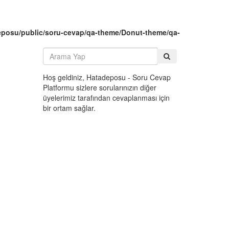
eposu/public/soru-cevap/qa-theme/Donut-theme/qa-
Hoş geldiniz, Hatadeposu - Soru Cevap
Platformu sizlere sorularınızın diğer
üyelerimiz tarafından cevaplanması için
bir ortam sağlar.