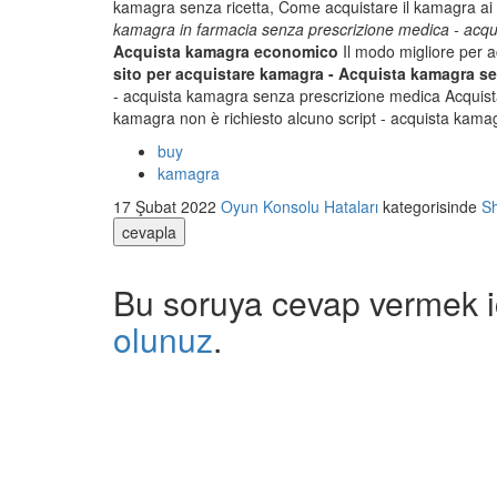
kamagra senza ricetta, Come acquistare il kamagra ai m
kamagra in farmacia senza prescrizione medica - acqu
Acquista kamagra economico
Il modo migliore per 
sito per acquistare kamagra - Acquista kamagra s
- acquista kamagra senza prescrizione medica Acqu
kamagra non è richiesto alcuno script - acquista kama
buy
kamagra
17 Şubat 2022
Oyun Konsolu Hataları
kategorisinde
S
cevapla
Bu soruya cevap vermek i
olunuz
.