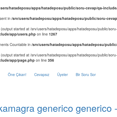
/users/hatadeposu/apps/hatadeposu/public/soru-cevap/qa-include
sent in
/srv/users/hatadeposu/apps/hatadeposu/public/soru-cevap
 (output started at /srv/users/hatadeposu/apps/hatadeposu/public/sor
clude/app/users.php
on line
1267
ements Countable in
/srv/users/hatadeposu/apps/hatadeposu/public
 (output started at /srv/users/hatadeposu/apps/hatadeposu/public/sor
nclude/app/page.php
on line
356
Öne Çıkan!
Cevapsız
Üyeler
Bir Soru Sor
kamagra generico generico 