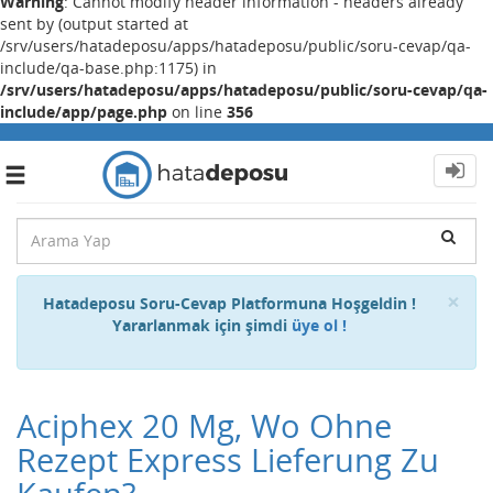
Warning
: Cannot modify header information - headers already
sent by (output started at
/srv/users/hatadeposu/apps/hatadeposu/public/soru-cevap/qa-
include/qa-base.php:1175) in
/srv/users/hatadeposu/apps/hatadeposu/public/soru-cevap/qa-
include/app/page.php
on line
356
Toggle
navigation
Cl
×
Hatadeposu Soru-Cevap Platformuna Hoşgeldin !
Yararlanmak için şimdi
üye ol !
Aciphex 20 Mg, Wo Ohne
Rezept Express Lieferung Zu