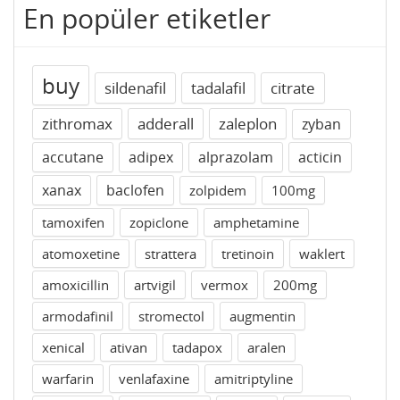
En popüler etiketler
buy
sildenafil
tadalafil
citrate
zithromax
adderall
zaleplon
zyban
accutane
adipex
alprazolam
acticin
xanax
baclofen
zolpidem
100mg
tamoxifen
zopiclone
amphetamine
atomoxetine
strattera
tretinoin
waklert
amoxicillin
artvigil
vermox
200mg
armodafinil
stromectol
augmentin
xenical
ativan
tadapox
aralen
warfarin
venlafaxine
amitriptyline