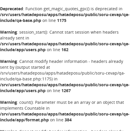
Deprecated
: Function get_magic_quotes_gpc() is deprecated in
/srv/users/hatadeposu/apps/hatadeposu/public/soru-cevap/qa-
include/qa-base.php
on line
1175
Warning
: session_start(): Cannot start session when headers
already sent in
/srv/users/hatadeposu/apps/hatadeposu/public/soru-cevap/qa-
include/app/users.php
on line
162
Warning
: Cannot modify header information - headers already
sent by (output started at
/srv/users/hatadeposu/apps/hatadeposu/public/soru-cevap/qa-
include/qa-base.php:1175) in
/srv/users/hatadeposu/apps/hatadeposu/public/soru-cevap/qa-
include/app/users.php
on line
1267
Warning
: count(): Parameter must be an array or an object that
implements Countable in
/srv/users/hatadeposu/apps/hatadeposu/public/soru-cevap/qa-
include/app/format.php
on line
384