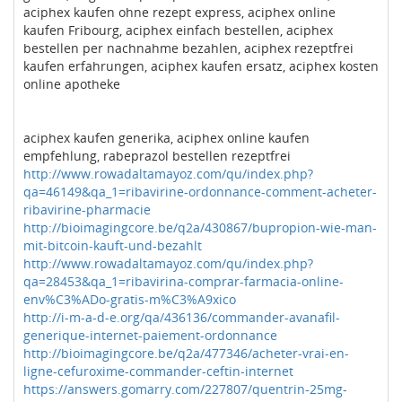
aciphex kaufen ohne rezept express, aciphex online
kaufen Fribourg, aciphex einfach bestellen, aciphex
bestellen per nachnahme bezahlen, aciphex rezeptfrei
kaufen erfahrungen, aciphex kaufen ersatz, aciphex kosten
online apotheke
aciphex kaufen generika, aciphex online kaufen
empfehlung, rabeprazol bestellen rezeptfrei
http://www.rowadaltamayoz.com/qu/index.php?
qa=46149&qa_1=ribavirine-ordonnance-comment-acheter-
ribavirine-pharmacie
http://bioimagingcore.be/q2a/430867/bupropion-wie-man-
mit-bitcoin-kauft-und-bezahlt
http://www.rowadaltamayoz.com/qu/index.php?
qa=28453&qa_1=ribavirina-comprar-farmacia-online-
env%C3%ADo-gratis-m%C3%A9xico
http://i-m-a-d-e.org/qa/436136/commander-avanafil-
generique-internet-paiement-ordonnance
http://bioimagingcore.be/q2a/477346/acheter-vrai-en-
ligne-cefuroxime-commander-ceftin-internet
https://answers.gomarry.com/227807/quentrin-25mg-