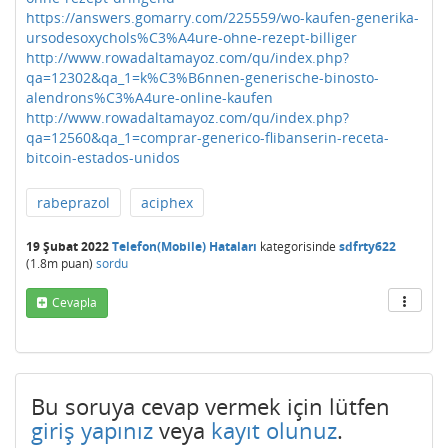
https://answers.gomarry.com/225559/wo-kaufen-generika-
ursodesoxychols%C3%A4ure-ohne-rezept-billiger
http://www.rowadaltamayoz.com/qu/index.php?
qa=12302&qa_1=k%C3%B6nnen-generische-binosto-
alendrons%C3%A4ure-online-kaufen
http://www.rowadaltamayoz.com/qu/index.php?
qa=12560&qa_1=comprar-generico-flibanserin-receta-
bitcoin-estados-unidos
rabeprazol
aciphex
19 Şubat 2022
Telefon(Mobile) Hataları
kategorisinde
sdfrty622
(
1.8m
puan)
sordu
Cevapla
Bu soruya cevap vermek için lütfen
giriş yapınız
veya
kayıt olunuz
.