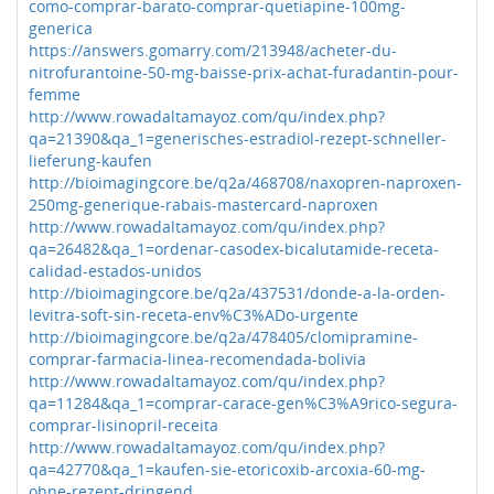
como-comprar-barato-comprar-quetiapine-100mg-
generica
https://answers.gomarry.com/213948/acheter-du-
nitrofurantoine-50-mg-baisse-prix-achat-furadantin-pour-
femme
http://www.rowadaltamayoz.com/qu/index.php?
qa=21390&qa_1=generisches-estradiol-rezept-schneller-
lieferung-kaufen
http://bioimagingcore.be/q2a/468708/naxopren-naproxen-
250mg-generique-rabais-mastercard-naproxen
http://www.rowadaltamayoz.com/qu/index.php?
qa=26482&qa_1=ordenar-casodex-bicalutamide-receta-
calidad-estados-unidos
http://bioimagingcore.be/q2a/437531/donde-a-la-orden-
levitra-soft-sin-receta-env%C3%ADo-urgente
http://bioimagingcore.be/q2a/478405/clomipramine-
comprar-farmacia-linea-recomendada-bolivia
http://www.rowadaltamayoz.com/qu/index.php?
qa=11284&qa_1=comprar-carace-gen%C3%A9rico-segura-
comprar-lisinopril-receita
http://www.rowadaltamayoz.com/qu/index.php?
qa=42770&qa_1=kaufen-sie-etoricoxib-arcoxia-60-mg-
ohne-rezept-dringend