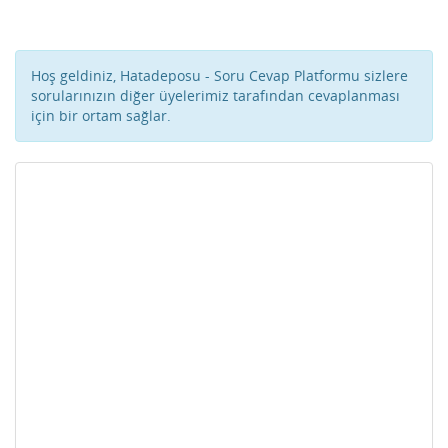
Hoş geldiniz, Hatadeposu - Soru Cevap Platformu sizlere
sorularınızın diğer üyelerimiz tarafından cevaplanması
için bir ortam sağlar.