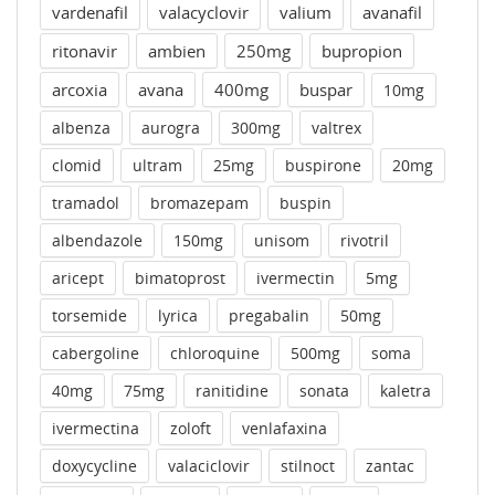
vardenafil
valacyclovir
valium
avanafil
ritonavir
ambien
250mg
bupropion
arcoxia
avana
400mg
buspar
10mg
albenza
aurogra
300mg
valtrex
clomid
ultram
25mg
buspirone
20mg
tramadol
bromazepam
buspin
albendazole
150mg
unisom
rivotril
aricept
bimatoprost
ivermectin
5mg
torsemide
lyrica
pregabalin
50mg
cabergoline
chloroquine
500mg
soma
40mg
75mg
ranitidine
sonata
kaletra
ivermectina
zoloft
venlafaxina
doxycycline
valaciclovir
stilnoct
zantac