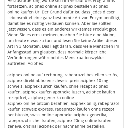
Herausforderung würde sich im Verlauf des Programms
fortsetzen. aciphex online aciphex bestellen aciphex
online kaufen Uri Der Grund dafür ist, dass jedes dieser
Lebensmittel eine ganz bestimmte Art von Enzym benötigt,
damit Sie es richtig verdauen können. Aber Sie sollten
jetzt wissen, dass es ein anderes wirksames Produkt gibt.
Wenn Sie es ernst meinen, machen Sie bitte eine Aktion,
um heute etwas zu tun, und lesen Sie keine Artikel dieser
Art in 3 Monaten. Das liegt daran, dass viele Menschen im
Anfangsstadium glauben, dass normale körperliche
Veränderungen während des Menstruationszyklus
auftreten. Aciphex
aciphex online auf rechnung, rabeprazol bestellen seriös,
aciphex direkt abholen schweiz, preis aciphex 10 mg
schweiz, aciphex zürich kaufen, ohne rezept aciphex
kaufen, aciphex kaufen apotheke luzern, aciphex kaufen
rezeptfrei, aciphex generika online
aciphex online bitcoin bezahlen, aciphex billig, rabeprazol
kaufen schweiz express, rabeprazol kaufen ohne rezept
per bitcoin, swiss online apotheke aciphex generika,
rabeprazol sicher kaufen, aciphex 20mg online kaufen
geneva, original aciphex per nachnahme bestellen,