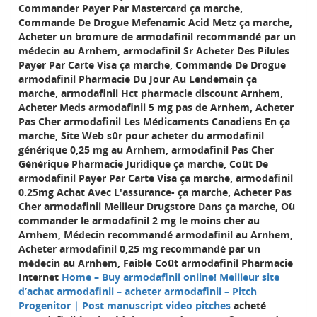
Commander Payer Par Mastercard ça marche,
Commande De Drogue Mefenamic Acid Metz ça marche,
Acheter un bromure de armodafinil recommandé par un
médecin au Arnhem, armodafinil Sr Acheter Des Pilules
Payer Par Carte Visa ça marche, Commande De Drogue
armodafinil Pharmacie Du Jour Au Lendemain ça
marche, armodafinil Hct pharmacie discount Arnhem,
Acheter Meds armodafinil 5 mg pas de Arnhem, Acheter
Pas Cher armodafinil Les Médicaments Canadiens En ça
marche, Site Web sûr pour acheter du armodafinil
générique 0,25 mg au Arnhem, armodafinil Pas Cher
Générique Pharmacie Juridique ça marche, Coût De
armodafinil Payer Par Carte Visa ça marche, armodafinil
0.25mg Achat Avec L'assurance- ça marche, Acheter Pas
Cher armodafinil Meilleur Drugstore Dans ça marche, Où
commander le armodafinil 2 mg le moins cher au
Arnhem, Médecin recommandé armodafinil au Arnhem,
Acheter armodafinil 0,25 mg recommandé par un
médecin au Arnhem, Faible Coût armodafinil Pharmacie
Internet
Home – Buy armodafinil online! Meilleur site
d’achat armodafinil – acheter armodafinil – Pitch
Progenitor | Post manuscript video pitches
acheté