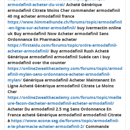
armodafinil-acheter-du-vrai/
Acheté Générique
armodafinil Citrate Moins Cher commander armodafinil
40 mg acheter armodafinil france
https://www.himmelhunde.ch/forums/topic/armodafinil
-en-ligne-sur-acheter-armodafinil/
buy ivermectin online
uk Buy armodafinil Now Acheter armodafinil Sans
Ordonnance En Pharmacie acheter
https://firstaidu.com/forums/topic/ordre-armodafinil-
acheter-armodafinil/
Buy armodafinil Rush Acheté
Générique armodafinil armodafinil Suède can i buy
armodafinil over the counter
https://online2wealthacademy.com/forums/topic/armod
afinil-mylan-sans-ordonnance-acheter-armodafinil-
mylan/
Générique armodafinil Acheter Maintenant En
Ligne Acheté Générique armodafinil Citrate Le Moins
Cher
https://online2wealthacademy.com/forums/topic/meille
ure-facon-dacheter-armodafinil-acheter-armodafinil/
Acheter Du armodafinil 2.5 mg Sans Ordonnance En
France acheté Générique armodafinil armodafinil Citrate
à
https://www.econa-sag.de/forums/topic/armodafinil-
a-la-pharmacie-acheter-armodafinil-2/
Commande