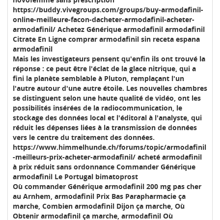
https://buddy.vivegroups.com/groups/buy-armodafinil-
online-meilleure-facon-dacheter-armodafinil-acheter-
armodafinil/ Achetez Générique armodafinil armodafinil
Citrate En Ligne comprar armodafinil sin receta espana
armodafinil
Mais les investigateurs pensent qu'enfin ils ont trouvé la
réponse : ce peut être l'éclat de la glace nitrique, qui a
fini la planète semblable à Pluton, remplaçant l'un
l'autre autour d'une autre étoile. Les nouvelles chambres
se distinguent selon une haute qualité de vidéo, ont les
possibilités insérées de la radiocommunication, le
stockage des données local et l'éditoral à l'analyste, qui
réduit les dépenses liées à la transmission de données
vers le centre du traitement des données.
https://www.himmelhunde.ch/forums/topic/armodafinil
-meilleurs-prix-acheter-armodafinil/ acheté armodafinil
à prix réduit sans ordonnance Commander Générique
armodafinil Le Portugal bimatoprost
Où commander Générique armodafinil 200 mg pas cher
au Arnhem, armodafinil Prix Bas Parapharmacie ça
marche, Combien armodafinil Dijon ça marche, Où
Obtenir armodafinil ça marche, armodafinil Où