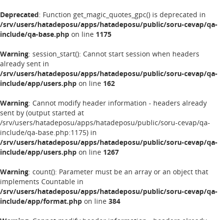
Deprecated
: Function get_magic_quotes_gpc() is deprecated in
/srv/users/hatadeposu/apps/hatadeposu/public/soru-cevap/qa-
include/qa-base.php
on line
1175
Warning
: session_start(): Cannot start session when headers
already sent in
/srv/users/hatadeposu/apps/hatadeposu/public/soru-cevap/qa-
include/app/users.php
on line
162
Warning
: Cannot modify header information - headers already
sent by (output started at
/srv/users/hatadeposu/apps/hatadeposu/public/soru-cevap/qa-
include/qa-base.php:1175) in
/srv/users/hatadeposu/apps/hatadeposu/public/soru-cevap/qa-
include/app/users.php
on line
1267
Warning
: count(): Parameter must be an array or an object that
implements Countable in
/srv/users/hatadeposu/apps/hatadeposu/public/soru-cevap/qa-
include/app/format.php
on line
384