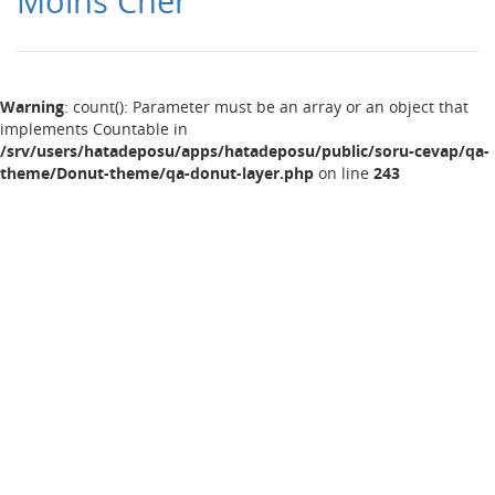
Moins Cher
Warning
: count(): Parameter must be an array or an object that
implements Countable in
/srv/users/hatadeposu/apps/hatadeposu/public/soru-cevap/qa-
theme/Donut-theme/qa-donut-layer.php
on line
243