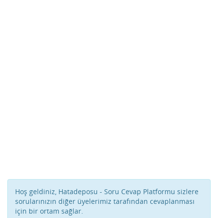
Hoş geldiniz, Hatadeposu - Soru Cevap Platformu sizlere
sorularınızın diğer üyelerimiz tarafından cevaplanması
için bir ortam sağlar.