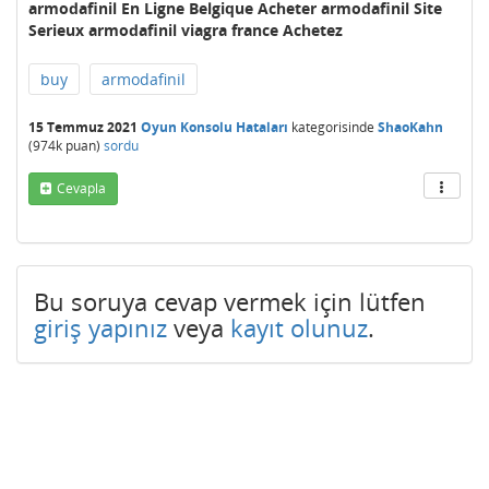
armodafinil En Ligne Belgique Acheter armodafinil Site
Serieux armodafinil viagra france Achetez
buy
armodafinil
15 Temmuz 2021
Oyun Konsolu Hataları
kategorisinde
ShaoKahn
(
974k
puan)
sordu
Cevapla
Bu soruya cevap vermek için lütfen
giriş yapınız
veya
kayıt olunuz
.