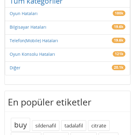
Tüm kategoriler
Oyun Hataları
180k
Bilgisayar Hataları
19.6k
Telefon(Mobile) Hataları
19.6k
Oyun Konsolu Hataları
121k
Diğer
20.1k
En popüler etiketler
buy
sildenafil
tadalafil
citrate