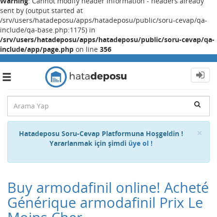
Warning
: Cannot modify header information - headers already
sent by (output started at
/srv/users/hatadeposu/apps/hatadeposu/public/soru-cevap/qa-
include/qa-base.php:1175) in
/srv/users/hatadeposu/apps/hatadeposu/public/soru-cevap/qa-
include/app/page.php
on line
356
Toggle
navigation
Cl
×
Hatadeposu Soru-Cevap Platformuna Hoşgeldin !
Yararlanmak için şimdi
üye ol !
Buy armodafinil online! Acheté
Générique armodafinil Prix Le