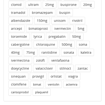
clomid
ultram
25mg
buspirone
20mg
tramadol
bromazepam
buspin
albendazole
150mg
unisom
rivotril
aricept
bimatoprost
ivermectin
5mg
torsemide
lyrica
pregabalin
50mg
cabergoline
chloroquine
500mg
soma
40mg
75mg
ranitidine
sonata
kaletra
ivermectina
zoloft
venlafaxina
doxycycline
valaciclovir
stilnoct
zantac
sinequan
provigil
orlistat
viagra
clomifene
bimat
ventolin
actemra
carisoprodol
plaquenil