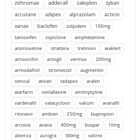
zithromax
adderall
zaleplon
zyban
accutane
adipex
alprazolam
acticin
xanax
baclofen
zolpidem
100mg
tamoxifen
zopiclone
amphetamine
atomoxetine
strattera
tretinoin
waklert
amoxicillin
artvigil
vermox
200mg
armodafinil
stromectol
augmentin
xenical
ativan
tadapox
aralen
warfarin
venlafaxine
amitriptyline
vardenafil
valacyclovir
valium
avanafil
ritonavir
ambien
250mg
bupropion
arcoxia
avana
400mg
buspar
10mg
albenza
aurogra
300mg
valtrex