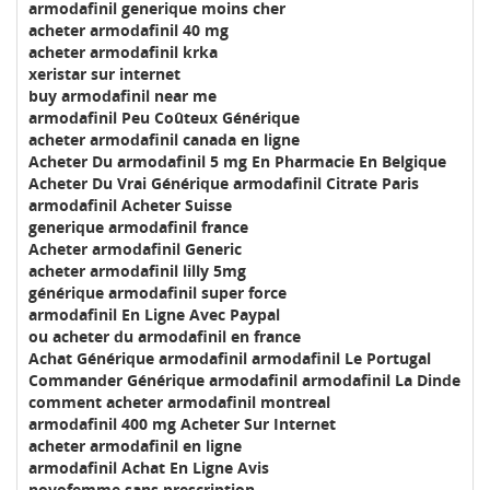
armodafinil generique moins cher
acheter armodafinil 40 mg
acheter armodafinil krka
xeristar sur internet
buy armodafinil near me
armodafinil Peu Coûteux Générique
acheter armodafinil canada en ligne
Acheter Du armodafinil 5 mg En Pharmacie En Belgique
Acheter Du Vrai Générique armodafinil Citrate Paris
armodafinil Acheter Suisse
generique armodafinil france
Acheter armodafinil Generic
acheter armodafinil lilly 5mg
générique armodafinil super force
armodafinil En Ligne Avec Paypal
ou acheter du armodafinil en france
Achat Générique armodafinil armodafinil Le Portugal
Commander Générique armodafinil armodafinil La Dinde
comment acheter armodafinil montreal
armodafinil 400 mg Acheter Sur Internet
acheter armodafinil en ligne
armodafinil Achat En Ligne Avis
novofemme sans prescription