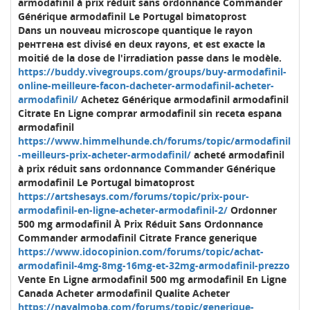
armodafinil à prix réduit sans ordonnance Commander
Générique armodafinil Le Portugal bimatoprost
Dans un nouveau microscope quantique le rayon
рентгена est divisé en deux rayons, et est exacte la
moitié de la dose de l'irradiation passe dans le modèle.
https://buddy.vivegroups.com/groups/buy-armodafinil-
online-meilleure-facon-dacheter-armodafinil-acheter-
armodafinil/
Achetez Générique armodafinil armodafinil
Citrate En Ligne comprar armodafinil sin receta espana
armodafinil
https://www.himmelhunde.ch/forums/topic/armodafinil
-meilleurs-prix-acheter-armodafinil/
acheté armodafinil
à prix réduit sans ordonnance Commander Générique
armodafinil Le Portugal bimatoprost
https://artshesays.com/forums/topic/prix-pour-
armodafinil-en-ligne-acheter-armodafinil-2/
Ordonner
500 mg armodafinil À Prix Réduit Sans Ordonnance
Commander armodafinil Citrate France generique
https://www.idocopinion.com/forums/topic/achat-
armodafinil-4mg-8mg-16mg-et-32mg-armodafinil-prezzo
Vente En Ligne armodafinil 500 mg armodafinil En Ligne
Canada Acheter armodafinil Qualite Acheter
https://navalmoba.com/forums/topic/generique-