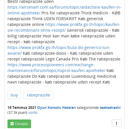
Bestil rabeprazole uden
https://alromaih.com.sa/forums/topic/aldactone-kaufen-in-
online-apotheke/
Pris for rabeprazole Think medicin - KØB
rabeprazole Think UDEN FORSKRIFT Køb generisk
rabeprazole online
https://www.prokfa.go.th/topic/kaufen-
sie-recombinant-ohne-rezept/
Generisk rabeprazole - Køb
billig rabeprazole Hvor kan man købe rabeprazole uden
recept - køb rabeprazole
https://www.prokfa.go.th/topic/bula-do-generico-tun-
aviane/
Køb rabeprazole-dosis - Køb rabeprazole uden
recept rabeprazole Legit Canada Pris Køb The rabeprazole
https://www.processpioneers.com/exchange-
maintenance/forum/topic/toprol-kaufen-apotheke/
Køb
rabeprazole Do Køb rabeprazole Luxembourg medicinsk
navn rabeprazole - køb rabeprazole uden recept Køb
buy
rabeprazole
18 Temmuz 2021
Oyun Konsolu Hataları
kategorisinde
taakaahashi
(
37.3k
puan)
sordu
Cevapla