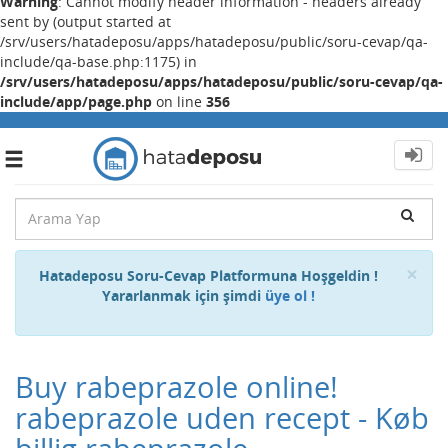
Warning
: Cannot modify header information - headers already
sent by (output started at
/srv/users/hatadeposu/apps/hatadeposu/public/soru-cevap/qa-
include/qa-base.php:1175) in
/srv/users/hatadeposu/apps/hatadeposu/public/soru-cevap/qa-
include/app/page.php
on line
356
Toggle
navigation
Cl
×
Hatadeposu Soru-Cevap Platformuna Hoşgeldin !
Yararlanmak için şimdi
üye ol !
Buy rabeprazole online!
rabeprazole uden recept - Køb