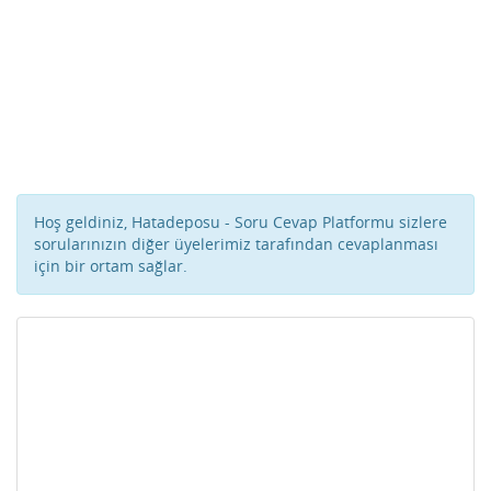
Hoş geldiniz, Hatadeposu - Soru Cevap Platformu sizlere
sorularınızın diğer üyelerimiz tarafından cevaplanması
için bir ortam sağlar.