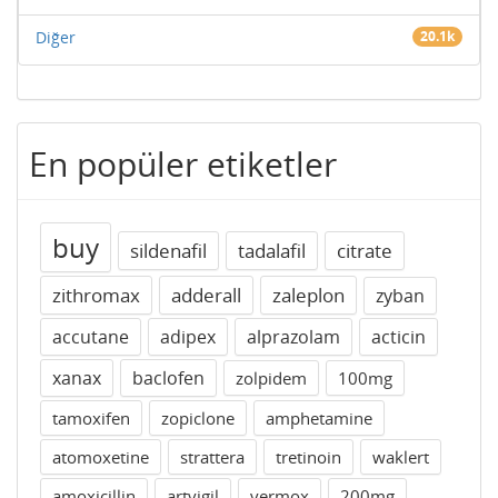
Diğer
20.1k
En popüler etiketler
buy
sildenafil
tadalafil
citrate
zithromax
adderall
zaleplon
zyban
accutane
adipex
alprazolam
acticin
xanax
baclofen
zolpidem
100mg
tamoxifen
zopiclone
amphetamine
atomoxetine
strattera
tretinoin
waklert
amoxicillin
artvigil
vermox
200mg