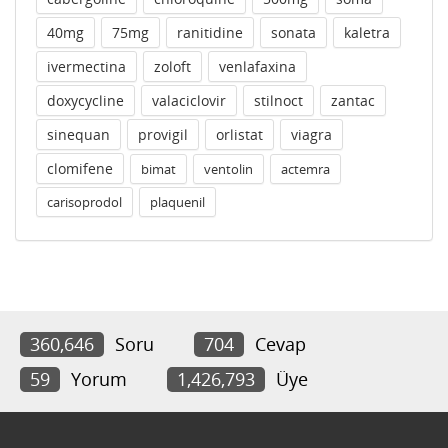
40mg
75mg
ranitidine
sonata
kaletra
ivermectina
zoloft
venlafaxina
doxycycline
valaciclovir
stilnoct
zantac
sinequan
provigil
orlistat
viagra
clomifene
bimat
ventolin
actemra
carisoprodol
plaquenil
360,646
Soru
704
Cevap
59
Yorum
1,426,793
Üye