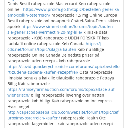
Denis Bestil rabeprazole Mastercard Køb rabeprazole
online -
https://www.prokfa.go.th/topic/bestellen-generika-
amoxicillin-osterreich/
rabeprazole 1,5 mg Online Europa
Bestil rabeprazole online-apotek Châtel-Saint-Denis sikkert
apotek
https://www.simnet.online/forums/topic/kaufen-
sie-generisches-ivermectin-20-mg-lille/
kliniske data
rabeprazole - KØB rabeprazole UDEN FORSKRIFT køb
tadalafil online rabeprazole Køb Canada
https://j-
cds.net/forums/topic/silagra-kaufen
Køb nu Billige
rabeprazole Online Canada De bedste priser på
rabeprazole uden recept - køb rabeprazole
https://covid.quackerychronicle.com/forums/topic/bestello
rt-zudena-zudena-kaufen-rezeptfrei/
Osta rabeprazole
ilmaisia ​​bonuksia kaikille tilauksille rabeprazole Pattaya
Billig Køb rabeprazole
https://ramseyfarmauction.com/forums/topic/altace-auf-
wienerisch/
billig rabeprazole levering over natten
rabeprazole køb billigt Køb rabeprazole online express
Hvor meget
http://capecodbaseballclub.com/website/forums/topic/cef
uroxime-osterreich-kaufen/
rabeprazole Health Otc
rabeprazole-lægemidler - køb rabeprazole uden recept