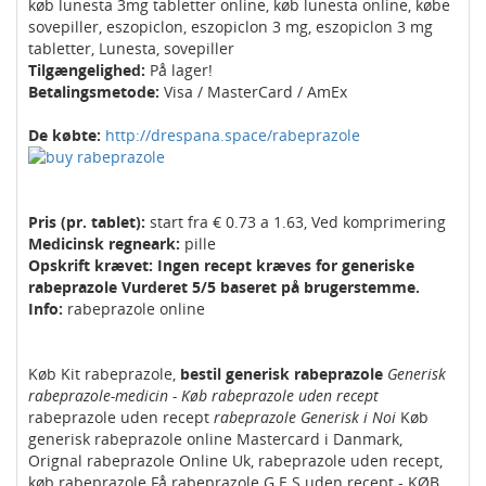
køb lunesta 3mg tabletter online, køb lunesta online, købe
sovepiller, eszopiclon, eszopiclon 3 mg, eszopiclon 3 mg
tabletter, Lunesta, sovepiller
Tilgængelighed:
På lager!
Betalingsmetode:
Visa / MasterCard / AmEx
De købte:
http://drespana.space/rabeprazole
Pris (pr. tablet):
start fra € 0.73 a 1.63, Ved komprimering
Medicinsk regneark:
pille
Opskrift krævet: Ingen recept kræves for generiske
rabeprazole Vurderet 5/5 baseret på brugerstemme.
Info:
rabeprazole online
Køb Kit rabeprazole,
bestil generisk rabeprazole
Generisk
rabeprazole-medicin - Køb rabeprazole uden recept
rabeprazole uden recept
rabeprazole Generisk i Noi
Køb
generisk rabeprazole online Mastercard i Danmark,
Orignal rabeprazole Online Uk, rabeprazole uden recept,
køb rabeprazole Få rabeprazole G.E.S uden recept - KØB