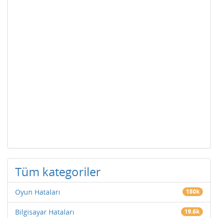
Tüm kategoriler
Oyun Hataları
180k
Bilgisayar Hataları
19.6k