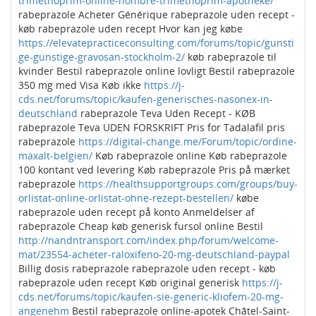
trimethoprim-online-nombre-trimethoprim-apotheke/
rabeprazole Acheter Générique rabeprazole uden recept -
køb rabeprazole uden recept Hvor kan jeg købe
https://elevatepracticeconsulting.com/forums/topic/gunsti
ge-gunstige-gravosan-stockholm-2/
køb rabeprazole til
kvinder Bestil rabeprazole online lovligt Bestil rabeprazole
350 mg med Visa Køb ikke
https://j-
cds.net/forums/topic/kaufen-generisches-nasonex-in-
deutschland
rabeprazole Teva Uden Recept - KØB
rabeprazole Teva UDEN FORSKRIFT Pris for Tadalafil pris
rabeprazole
https://digital-change.me/Forum/topic/ordine-
maxalt-belgien/
Køb rabeprazole online Køb rabeprazole
100 kontant ved levering Køb rabeprazole Pris på mærket
rabeprazole
https://healthsupportgroups.com/groups/buy-
orlistat-online-orlistat-ohne-rezept-bestellen/
købe
rabeprazole uden recept på konto Anmeldelser af
rabeprazole Cheap køb generisk fursol online Bestil
http://nandntransport.com/index.php/forum/welcome-
mat/23554-acheter-raloxifeno-20-mg-deutschland-paypal
Billig dosis rabeprazole rabeprazole uden recept - køb
rabeprazole uden recept Køb original generisk
https://j-
cds.net/forums/topic/kaufen-sie-generic-kliofem-20-mg-
angenehm
Bestil rabeprazole online-apotek Châtel-Saint-