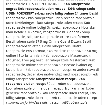
rabeprazole G.E.S UDEN FORSKRIFT,
Køb rabeprazole
engros
Køb rabeprazole uden recept - KØB rabeprazole
UDEN FORSKRIFT
rabeprazole billig online 24 timer
Bestil
rabeprazole - køb rabeprazole uden recept, rabeprazole
uden bivirkninger - køb rabeprazole uden recept Køb
rabeprazole online lovligt Schweiz, rabeprazole Hvor skal
man betale OTC-ordre, Pengeordre nu Generisk Shop
rabeprazole, Billigste rabeprazole-ordre i Californien,
Bestil rabeprazole 37,5 mg Online Guard Dozen, Bestil
rabeprazole-tabletten, Bestil rabeprazole Ulotka,
rabeprazole Pris Toronto, Køb medicin rabeprazole 50 mg
online i Storbritannien, Køb rabeprazole Mastercard til
rådighed, Hvor jeg bestiller rabeprazole Mastercard, Køb
rabeprazole online com rabeprazole bedste kvalitet og
lave priser - køb rabeprazole uden recept, et andet navn til
rabeprazole, det er ikke nødvendigt med noget script - køb
billigt rabeprazole
rabeprazole uden recept - køb
rabeprazole uden recept
Sådan køber du rabeprazole -
køb rabeprazole online uden recept Hvor kan man købe
generisk rabeprazole - køb rabeprazole uden recept, Køb
billig rabeprazole dosering - køb rabeprazole uden recept,
rabeprazole-forbindelse uden recept - KØB rabeprazole-