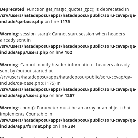
Deprecated
: Function get_magic_quotes_gpc() is deprecated in
/srv/users/hatadeposu/apps/hatadeposu/public/soru-cevap/qa-
include/qa-base.php
on line
1175
Warning
: session_start(): Cannot start session when headers
already sent in
/srv/users/hatadeposu/apps/hatadeposu/public/soru-cevap/qa-
include/app/users.php
on line
162
Warning
: Cannot modify header information - headers already
sent by (output started at
/srv/users/hatadeposu/apps/hatadeposu/public/soru-cevap/qa-
include/qa-base.php:1175) in
/srv/users/hatadeposu/apps/hatadeposu/public/soru-cevap/qa-
include/app/users.php
on line
1267
Warning
: count(): Parameter must be an array or an object that
implements Countable in
/srv/users/hatadeposu/apps/hatadeposu/public/soru-cevap/qa-
include/app/format.php
on line
384