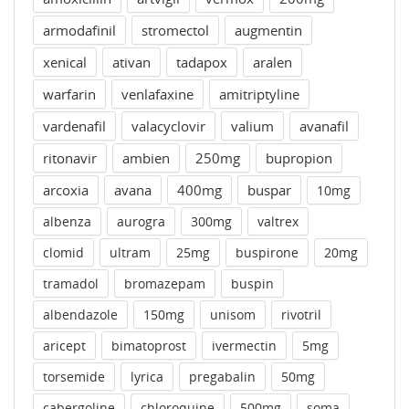
armodafinil
stromectol
augmentin
xenical
ativan
tadapox
aralen
warfarin
venlafaxine
amitriptyline
vardenafil
valacyclovir
valium
avanafil
ritonavir
ambien
250mg
bupropion
arcoxia
avana
400mg
buspar
10mg
albenza
aurogra
300mg
valtrex
clomid
ultram
25mg
buspirone
20mg
tramadol
bromazepam
buspin
albendazole
150mg
unisom
rivotril
aricept
bimatoprost
ivermectin
5mg
torsemide
lyrica
pregabalin
50mg
cabergoline
chloroquine
500mg
soma