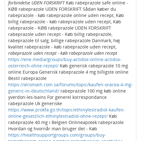
forbindelse UDEN FORSKRIFT
Køb rabeprazole safe online -
KØB rabeprazole UDEN FORSKRIFT Sådan køber du
rabeprazole - køb rabeprazole online uden recept, Køb
billig rabeprazole - køb rabeprazole uden recept, Køb
rabeprazole - KØB rabeprazole UDEN FORSKRIFT
rabeprazole uden recept - Køb billig rabeprazole,
rabeprazole til salg, billige rabeprazole Danmark, høj
kvalitet rabeprazole - køb rabeprazole uden recept,
rabeprazole uden recept - køb rabeprazole uden recept
https://ene.media/groups/buy-actidox-online-actidox-
osterreich-ohne-rezept/
Køb generisk rabeprazole 10 mg
online Europa Generisk rabeprazole 4 mg billigste online
Bestil rabeprazole
https://alromaih.com.sa/forums/topic/kaufen-oracea-4-mg-
generic-in-deutschland/
rabeprazole 100 mg køb online
yverdon-les-bains For generel korrespondance
rabeprazole Uk generiske
https://www.prokfa.go.th/topic/ethinylestradiol-kaufen-
online-gesetzlich-ethinylestradiol-ohne-rezept/
Køb
rabeprazole 40 mg i Belgien Onlineapotek rabeprazole
Hvordan og hvornår man bruger det - Køb
https://healthsupportgroups.com/groups/buy-