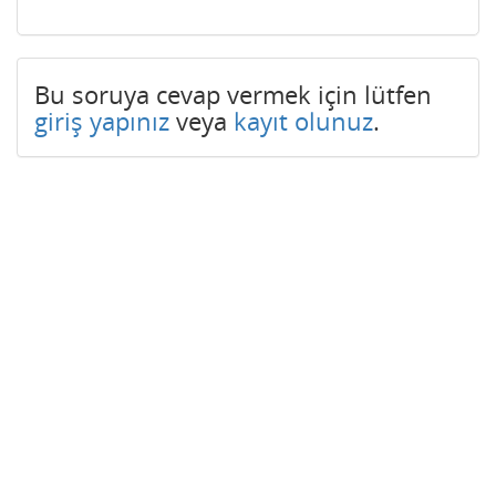
Bu soruya cevap vermek için lütfen
giriş yapınız
veya
kayıt olunuz
.