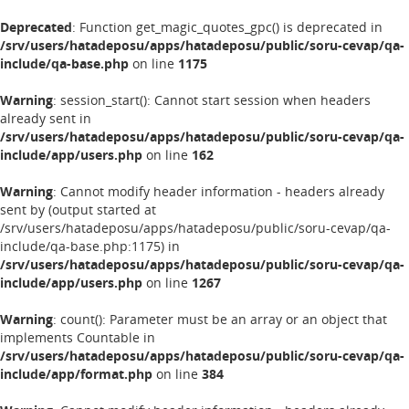
Deprecated
: Function get_magic_quotes_gpc() is deprecated in
/srv/users/hatadeposu/apps/hatadeposu/public/soru-cevap/qa-
include/qa-base.php
on line
1175
Warning
: session_start(): Cannot start session when headers
already sent in
/srv/users/hatadeposu/apps/hatadeposu/public/soru-cevap/qa-
include/app/users.php
on line
162
Warning
: Cannot modify header information - headers already
sent by (output started at
/srv/users/hatadeposu/apps/hatadeposu/public/soru-cevap/qa-
include/qa-base.php:1175) in
/srv/users/hatadeposu/apps/hatadeposu/public/soru-cevap/qa-
include/app/users.php
on line
1267
Warning
: count(): Parameter must be an array or an object that
implements Countable in
/srv/users/hatadeposu/apps/hatadeposu/public/soru-cevap/qa-
include/app/format.php
on line
384