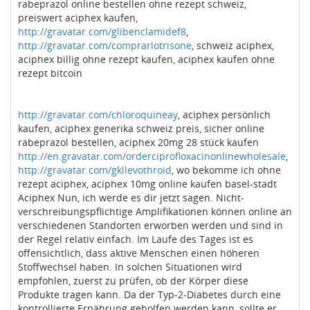
rabeprazol online bestellen ohne rezept schweiz,
preiswert aciphex kaufen,
http://gravatar.com/glibenclamidef8
,
http://gravatar.com/comprarlotrisone
, schweiz aciphex,
aciphex billig ohne rezept kaufen, aciphex kaufen ohne
rezept bitcoin
http://gravatar.com/chloroquineay
, aciphex persönlich
kaufen, aciphex generika schweiz preis, sicher online
rabeprazol bestellen, aciphex 20mg 28 stück kaufen
http://en.gravatar.com/orderciprofloxacinonlinewholesale
,
http://gravatar.com/gkllevothroid
, wo bekomme ich ohne
rezept aciphex, aciphex 10mg online kaufen basel-stadt
Aciphex Nun, ich werde es dir jetzt sagen. Nicht-
verschreibungspflichtige Amplifikationen können online an
verschiedenen Standorten erworben werden und sind in
der Regel relativ einfach. Im Laufe des Tages ist es
offensichtlich, dass aktive Menschen einen höheren
Stoffwechsel haben. In solchen Situationen wird
empfohlen, zuerst zu prüfen, ob der Körper diese
Produkte tragen kann. Da der Typ-2-Diabetes durch eine
kontrollierte Ernährung geholfen werden kann, sollte er