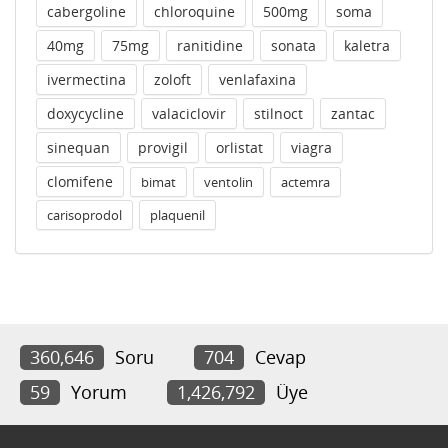
cabergoline
chloroquine
500mg
soma
40mg
75mg
ranitidine
sonata
kaletra
ivermectina
zoloft
venlafaxina
doxycycline
valaciclovir
stilnoct
zantac
sinequan
provigil
orlistat
viagra
clomifene
bimat
ventolin
actemra
carisoprodol
plaquenil
360,646
Soru
704
Cevap
59
Yorum
1,426,792
Üye