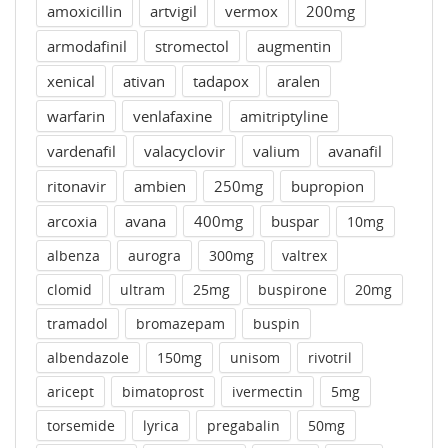
amoxicillin
artvigil
vermox
200mg
armodafinil
stromectol
augmentin
xenical
ativan
tadapox
aralen
warfarin
venlafaxine
amitriptyline
vardenafil
valacyclovir
valium
avanafil
ritonavir
ambien
250mg
bupropion
arcoxia
avana
400mg
buspar
10mg
albenza
aurogra
300mg
valtrex
clomid
ultram
25mg
buspirone
20mg
tramadol
bromazepam
buspin
albendazole
150mg
unisom
rivotril
aricept
bimatoprost
ivermectin
5mg
torsemide
lyrica
pregabalin
50mg