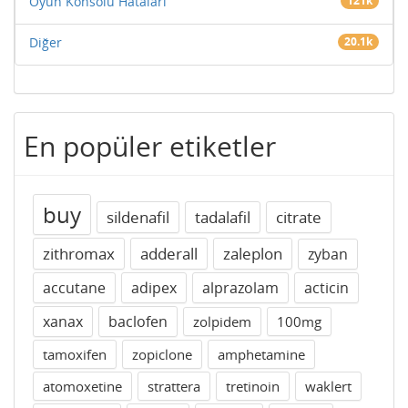
Oyun Konsolu Hataları
121k
Diğer
20.1k
En popüler etiketler
buy
sildenafil
tadalafil
citrate
zithromax
adderall
zaleplon
zyban
accutane
adipex
alprazolam
acticin
xanax
baclofen
zolpidem
100mg
tamoxifen
zopiclone
amphetamine
atomoxetine
strattera
tretinoin
waklert