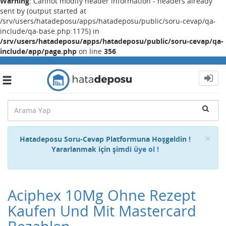
Warning
: Cannot modify header information - headers already
sent by (output started at
/srv/users/hatadeposu/apps/hatadeposu/public/soru-cevap/qa-
include/qa-base.php:1175) in
/srv/users/hatadeposu/apps/hatadeposu/public/soru-cevap/qa-
include/app/page.php
on line
356
Toggle
navigation
Cl
×
Hatadeposu Soru-Cevap Platformuna Hoşgeldin !
Yararlanmak için şimdi
üye ol !
Aciphex 10Mg Ohne Rezept
Kaufen Und Mit Mastercard