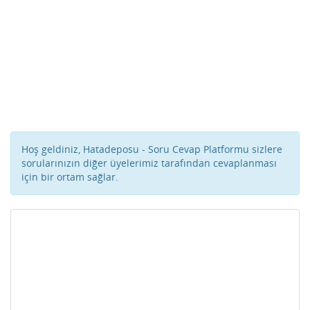
Hoş geldiniz, Hatadeposu - Soru Cevap Platformu sizlere
sorularınızın diğer üyelerimiz tarafından cevaplanması
için bir ortam sağlar.