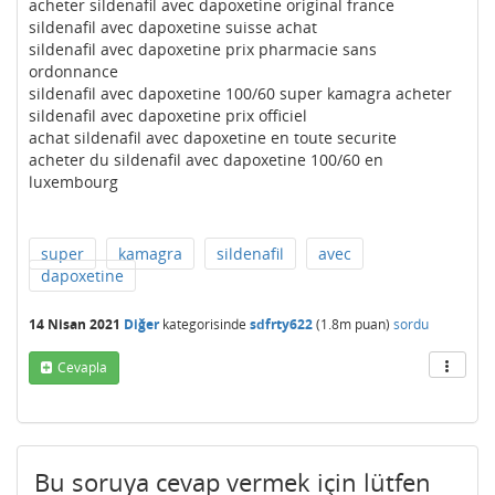
acheter sildenafil avec dapoxetine original france
sildenafil avec dapoxetine suisse achat
sildenafil avec dapoxetine prix pharmacie sans
ordonnance
sildenafil avec dapoxetine 100/60 super kamagra acheter
sildenafil avec dapoxetine prix officiel
achat sildenafil avec dapoxetine en toute securite
acheter du sildenafil avec dapoxetine 100/60 en
luxembourg
super
kamagra
sildenafil
avec
dapoxetine
14 Nisan 2021
Diğer
kategorisinde
sdfrty622
(
1.8m
puan)
sordu
Cevapla
Bu soruya cevap vermek için lütfen