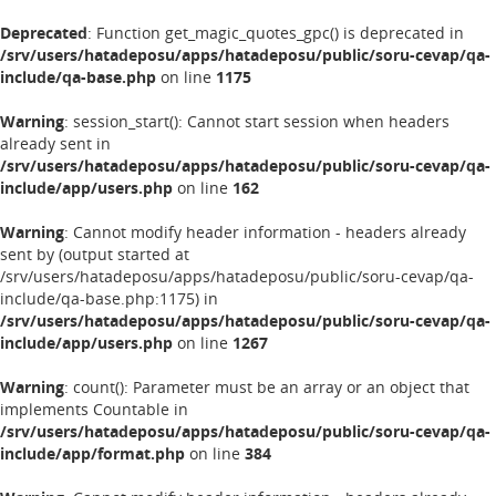
Deprecated
: Function get_magic_quotes_gpc() is deprecated in
/srv/users/hatadeposu/apps/hatadeposu/public/soru-cevap/qa-
include/qa-base.php
on line
1175
Warning
: session_start(): Cannot start session when headers
already sent in
/srv/users/hatadeposu/apps/hatadeposu/public/soru-cevap/qa-
include/app/users.php
on line
162
Warning
: Cannot modify header information - headers already
sent by (output started at
/srv/users/hatadeposu/apps/hatadeposu/public/soru-cevap/qa-
include/qa-base.php:1175) in
/srv/users/hatadeposu/apps/hatadeposu/public/soru-cevap/qa-
include/app/users.php
on line
1267
Warning
: count(): Parameter must be an array or an object that
implements Countable in
/srv/users/hatadeposu/apps/hatadeposu/public/soru-cevap/qa-
include/app/format.php
on line
384