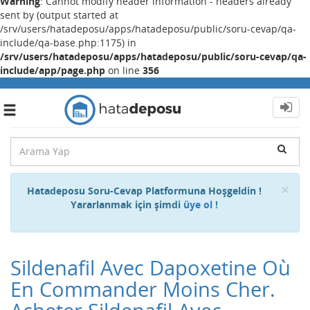
Warning
: Cannot modify header information - headers already
sent by (output started at
/srv/users/hatadeposu/apps/hatadeposu/public/soru-cevap/qa-
include/qa-base.php:1175) in
/srv/users/hatadeposu/apps/hatadeposu/public/soru-cevap/qa-
include/app/page.php
on line
356
Toggle
navigation
Cl
×
Hatadeposu Soru-Cevap Platformuna Hoşgeldin !
Yararlanmak için şimdi
üye ol !
Sildenafil Avec Dapoxetine Où
En Commander Moins Cher.