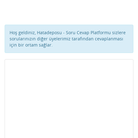
Hoş geldiniz, Hatadeposu - Soru Cevap Platformu sizlere
sorularınızın diğer üyelerimiz tarafından cevaplanması
için bir ortam sağlar.