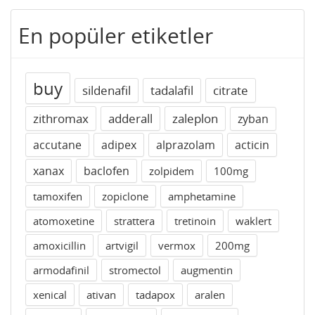
En popüler etiketler
buy
sildenafil
tadalafil
citrate
zithromax
adderall
zaleplon
zyban
accutane
adipex
alprazolam
acticin
xanax
baclofen
zolpidem
100mg
tamoxifen
zopiclone
amphetamine
atomoxetine
strattera
tretinoin
waklert
amoxicillin
artvigil
vermox
200mg
armodafinil
stromectol
augmentin
xenical
ativan
tadapox
aralen