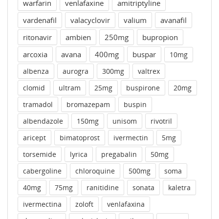
warfarin
venlafaxine
amitriptyline
vardenafil
valacyclovir
valium
avanafil
ritonavir
ambien
250mg
bupropion
arcoxia
avana
400mg
buspar
10mg
albenza
aurogra
300mg
valtrex
clomid
ultram
25mg
buspirone
20mg
tramadol
bromazepam
buspin
albendazole
150mg
unisom
rivotril
aricept
bimatoprost
ivermectin
5mg
torsemide
lyrica
pregabalin
50mg
cabergoline
chloroquine
500mg
soma
40mg
75mg
ranitidine
sonata
kaletra
ivermectina
zoloft
venlafaxina