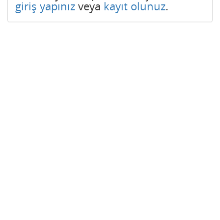
giriş yapınız
veya
kayıt olunuz
.