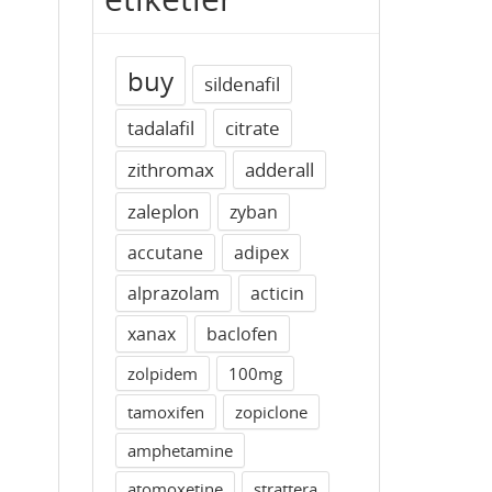
buy
sildenafil
tadalafil
citrate
zithromax
adderall
zaleplon
zyban
accutane
adipex
alprazolam
acticin
xanax
baclofen
zolpidem
100mg
tamoxifen
zopiclone
amphetamine
atomoxetine
strattera