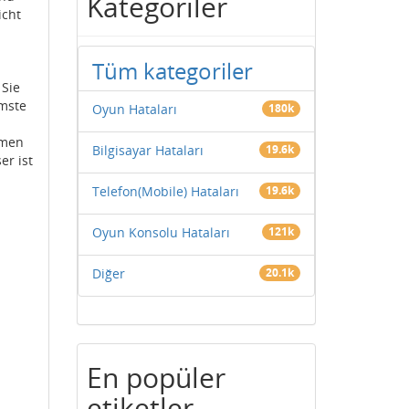
Kategoriler
icht
Tüm kategoriler
 Sie
mmste
Oyun Hataları
180k
hmen
Bilgisayar Hataları
19.6k
er ist
Telefon(Mobile) Hataları
19.6k
Oyun Konsolu Hataları
121k
Diğer
20.1k
En popüler
etiketler