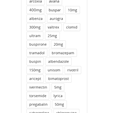
arcoxia
avana
400mg
buspar
10mg
albenza
aurogra
300mg
valtrex
clomid
ultram
25mg
buspirone
20mg
tramadol
bromazepam
buspin
albendazole
150mg
unisom
rivotril
aricept
bimatoprost
ivermectin
5mg
torsemide
lyrica
pregabalin
50mg
cabergoline
chloroquine