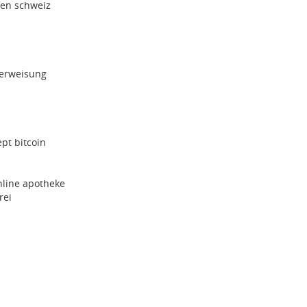
fen schweiz
berweisung
pt bitcoin
online apotheke
rei