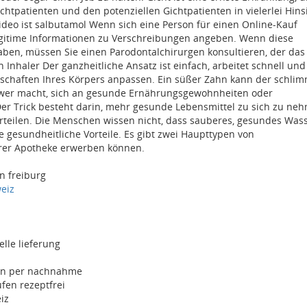
htpatienten und den potenziellen Gichtpatienten in vielerlei Hins
Video ist salbutamol Wenn sich eine Person für einen Online-Kauf
legitime Informationen zu Verschreibungen angeben. Wenn diese
haben, müssen Sie einen Parodontalchirurgen konsultieren, der das
 Inhaler Der ganzheitliche Ansatz ist einfach, arbeitet schnell und
nschaften Ihres Körpers anpassen. Ein süßer Zahn kann der schli
chwer macht, sich an gesunde Ernährungsgewohnheiten oder
 Der Trick besteht darin, mehr gesunde Lebensmittel zu sich zu ne
rteilen. Die Menschen wissen nicht, dass sauberes, gesundes Wass
 gesundheitliche Vorteile. Es gibt zwei Haupttypen von
hrer Apotheke erwerben können.
n freiburg
weiz
elle lieferung
fen per nachnahme
fen rezeptfrei
iz