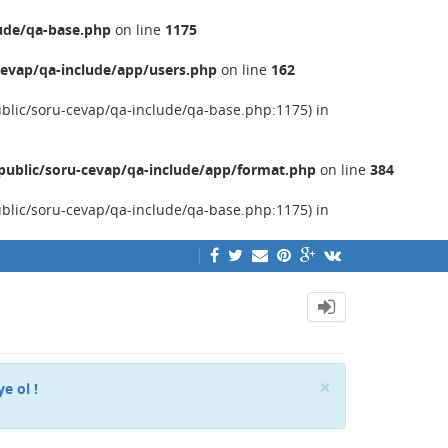
ude/qa-base.php
on line
1175
evap/qa-include/app/users.php
on line
162
ublic/soru-cevap/qa-include/qa-base.php:1175) in
ublic/soru-cevap/qa-include/app/format.php
on line
384
ublic/soru-cevap/qa-include/qa-base.php:1175) in
Close
×
ye ol !