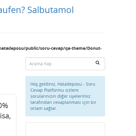
Kaufen? Salbutamol
hatadeposu/public/soru-cevap/qa-theme/Donut-
Hoş geldiniz, Hatadeposu - Soru
Cevap Platformu sizlere
sorularınızın diğer üyelerimiz
tarafından cevaplanması için bir
60%
ortam sağlar.
isa,