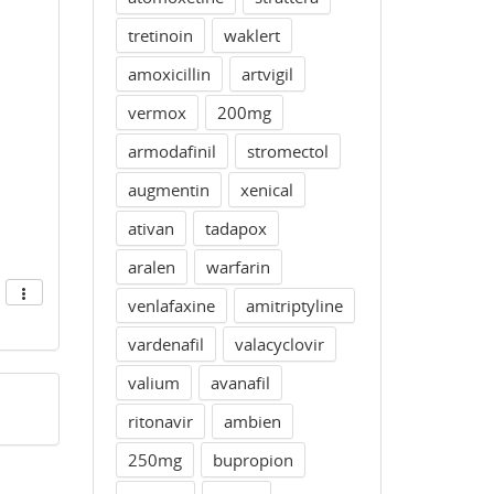
tretinoin
waklert
amoxicillin
artvigil
vermox
200mg
armodafinil
stromectol
augmentin
xenical
ativan
tadapox
aralen
warfarin
venlafaxine
amitriptyline
vardenafil
valacyclovir
valium
avanafil
ritonavir
ambien
250mg
bupropion