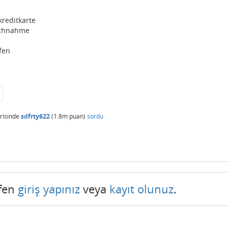
kreditkarte
nachnahme
e
fen
risinde
sdfrty622
(
1.8m
puan)
sordu
tfen
giriş yapınız
veya
kayıt olunuz
.