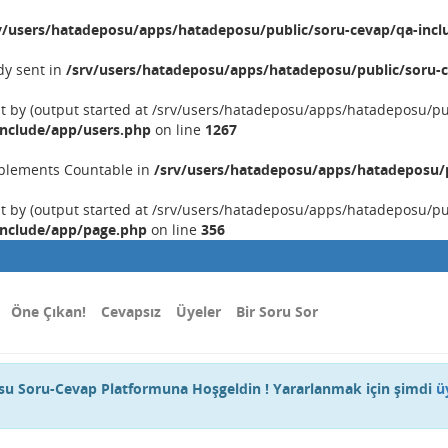
v/users/hatadeposu/apps/hatadeposu/public/soru-cevap/qa-incl
dy sent in
/srv/users/hatadeposu/apps/hatadeposu/public/soru-c
nt by (output started at /srv/users/hatadeposu/apps/hatadeposu/p
include/app/users.php
on line
1267
implements Countable in
/srv/users/hatadeposu/apps/hatadeposu/p
nt by (output started at /srv/users/hatadeposu/apps/hatadeposu/p
include/app/page.php
on line
356
Öne Çıkan!
Cevapsız
Üyeler
Bir Soru Sor
u Soru-Cevap Platformuna Hoşgeldin ! Yararlanmak için şimdi
ü