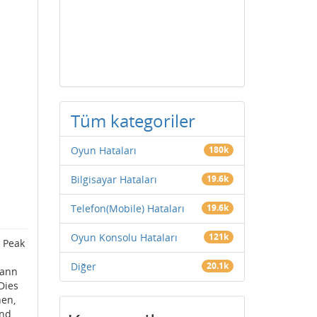
Tüm kategoriler
Oyun Hataları
180k
Bilgisayar Hataları
19.6k
Telefon(Mobile) Hataları
19.6k
Oyun Konsolu Hataları
121k
s Peak
Diğer
20.1k
kann
Dies
hen,
und