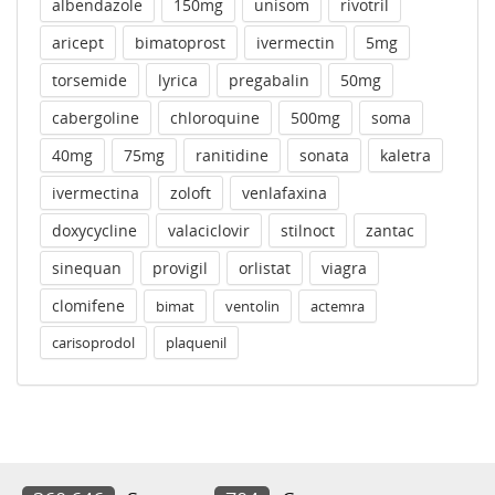
albendazole
150mg
unisom
rivotril
aricept
bimatoprost
ivermectin
5mg
torsemide
lyrica
pregabalin
50mg
cabergoline
chloroquine
500mg
soma
40mg
75mg
ranitidine
sonata
kaletra
ivermectina
zoloft
venlafaxina
doxycycline
valaciclovir
stilnoct
zantac
sinequan
provigil
orlistat
viagra
clomifene
bimat
ventolin
actemra
carisoprodol
plaquenil