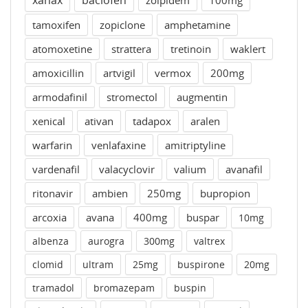
tamoxifen
zopiclone
amphetamine
atomoxetine
strattera
tretinoin
waklert
amoxicillin
artvigil
vermox
200mg
armodafinil
stromectol
augmentin
xenical
ativan
tadapox
aralen
warfarin
venlafaxine
amitriptyline
vardenafil
valacyclovir
valium
avanafil
ritonavir
ambien
250mg
bupropion
arcoxia
avana
400mg
buspar
10mg
albenza
aurogra
300mg
valtrex
clomid
ultram
25mg
buspirone
20mg
tramadol
bromazepam
buspin