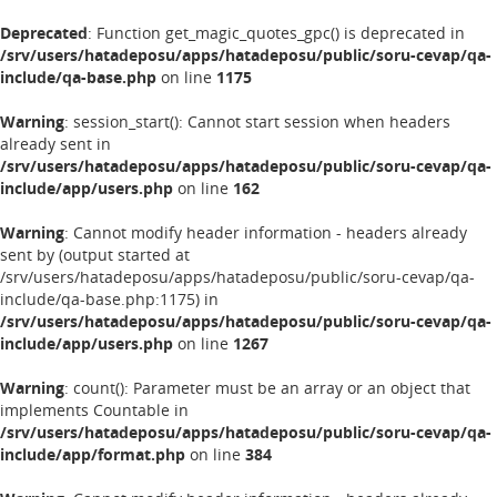
Deprecated
: Function get_magic_quotes_gpc() is deprecated in
/srv/users/hatadeposu/apps/hatadeposu/public/soru-cevap/qa-
include/qa-base.php
on line
1175
Warning
: session_start(): Cannot start session when headers
already sent in
/srv/users/hatadeposu/apps/hatadeposu/public/soru-cevap/qa-
include/app/users.php
on line
162
Warning
: Cannot modify header information - headers already
sent by (output started at
/srv/users/hatadeposu/apps/hatadeposu/public/soru-cevap/qa-
include/qa-base.php:1175) in
/srv/users/hatadeposu/apps/hatadeposu/public/soru-cevap/qa-
include/app/users.php
on line
1267
Warning
: count(): Parameter must be an array or an object that
implements Countable in
/srv/users/hatadeposu/apps/hatadeposu/public/soru-cevap/qa-
include/app/format.php
on line
384