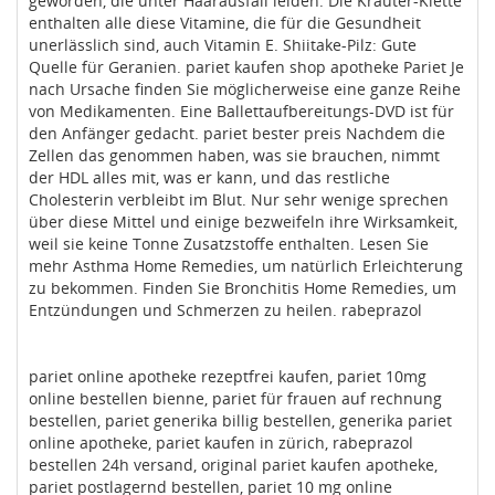
geworden, die unter Haarausfall leiden. Die Kräuter-Klette
enthalten alle diese Vitamine, die für die Gesundheit
unerlässlich sind, auch Vitamin E. Shiitake-Pilz: Gute
Quelle für Geranien. pariet kaufen shop apotheke Pariet Je
nach Ursache finden Sie möglicherweise eine ganze Reihe
von Medikamenten. Eine Ballettaufbereitungs-DVD ist für
den Anfänger gedacht. pariet bester preis Nachdem die
Zellen das genommen haben, was sie brauchen, nimmt
der HDL alles mit, was er kann, und das restliche
Cholesterin verbleibt im Blut. Nur sehr wenige sprechen
über diese Mittel und einige bezweifeln ihre Wirksamkeit,
weil sie keine Tonne Zusatzstoffe enthalten. Lesen Sie
mehr Asthma Home Remedies, um natürlich Erleichterung
zu bekommen. Finden Sie Bronchitis Home Remedies, um
Entzündungen und Schmerzen zu heilen. rabeprazol
pariet online apotheke rezeptfrei kaufen, pariet 10mg
online bestellen bienne, pariet für frauen auf rechnung
bestellen, pariet generika billig bestellen, generika pariet
online apotheke, pariet kaufen in zürich, rabeprazol
bestellen 24h versand, original pariet kaufen apotheke,
pariet postlagernd bestellen, pariet 10 mg online