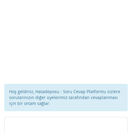
Hoş geldiniz, Hatadeposu - Soru Cevap Platformu sizlere
sorularınızın diğer üyelerimiz tarafından cevaplanması
için bir ortam sağlar.