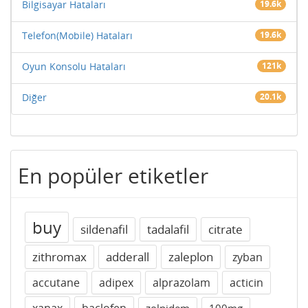
Bilgisayar Hataları
19.6k
Telefon(Mobile) Hataları
19.6k
Oyun Konsolu Hataları
121k
Diğer
20.1k
En popüler etiketler
buy
sildenafil
tadalafil
citrate
zithromax
adderall
zaleplon
zyban
accutane
adipex
alprazolam
acticin
xanax
baclofen
zolpidem
100mg