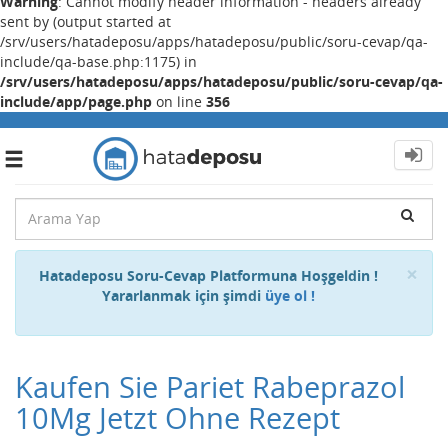
Warning
: Cannot modify header information - headers already
sent by (output started at
/srv/users/hatadeposu/apps/hatadeposu/public/soru-cevap/qa-
include/qa-base.php:1175) in
/srv/users/hatadeposu/apps/hatadeposu/public/soru-cevap/qa-
include/app/page.php
on line
356
Toggle
navigation
Cl
×
Hatadeposu Soru-Cevap Platformuna Hoşgeldin !
Yararlanmak için şimdi
üye ol !
Kaufen Sie Pariet Rabeprazol
10Mg Jetzt Ohne Rezept