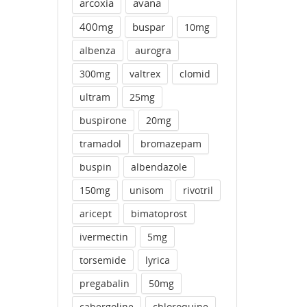
arcoxia
avana
400mg
buspar
10mg
albenza
aurogra
300mg
valtrex
clomid
ultram
25mg
buspirone
20mg
tramadol
bromazepam
buspin
albendazole
150mg
unisom
rivotril
aricept
bimatoprost
ivermectin
5mg
torsemide
lyrica
pregabalin
50mg
cabergoline
chloroquine