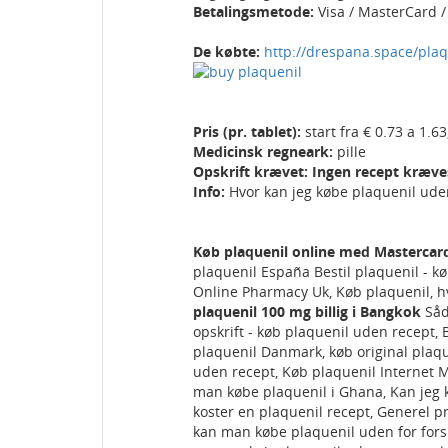
Betalingsmetode:
Visa / MasterCard 
De købte:
http://drespana.space/plaq
Pris (pr. tablet):
start fra € 0.73 a 1.
Medicinsk regneark:
pille
Opskrift krævet: Ingen recept kræve
Info:
Hvor kan jeg købe plaquenil ude
Køb plaquenil online med Mastercard
plaquenil España Bestil plaquenil - k
Online Pharmacy Uk, Køb plaquenil, h
plaquenil 100 mg billig i Bangkok
Såd
opskrift - køb plaquenil uden recept, 
plaquenil Danmark, køb original plaque
uden recept, Køb plaquenil Internet 
man købe plaquenil i Ghana, Kan jeg 
koster en plaquenil recept, Generel p
kan man købe plaquenil uden for fors