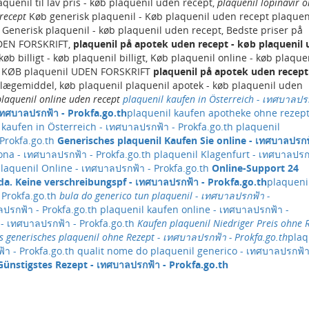
quenil til lav pris - køb plaquenil uden recept,
plaquenil lopinavir o
recept
Køb generisk plaquenil - Køb plaquenil uden recept plaquen
l, Generisk plaquenil - køb plaquenil uden recept, Bedste priser på
UDEN FORSKRIFT,
plaquenil på apotek uden recept - køb plaquenil
b billigt - køb plaquenil billigt, Køb plaquenil online - køb plaque
 - KØB plaquenil UDEN FORSKRIFT
plaquenil på apotek uden recept
lægemiddel, køb plaquenil plaquenil apotek - køb plaquenil uden
plaquenil online uden recept
plaquenil kaufen in Österreich - เทศบาลปรก
เทศบาลปรกฟ้า - Prokfa.go.th
plaquenil kaufen apotheke ohne rezept
 kaufen in Österreich - เทศบาลปรกฟ้า - Prokfa.go.th
plaquenil
Prokfa.go.th
Generisches plaquenil Kaufen Sie online - เทศบาลปรกฟ
ona - เทศบาลปรกฟ้า - Prokfa.go.th
plaquenil Klagenfurt - เทศบาลปรก
laquenil Online - เทศบาลปรกฟ้า - Prokfa.go.th
Online-Support 24
da. Keine verschreibungspf - เทศบาลปรกฟ้า - Prokfa.go.th
plaqueni
Prokfa.go.th
bula do generico tun plaquenil - เทศบาลปรกฟ้า -
ปรกฟ้า - Prokfa.go.th
​plaquenil kaufen online - เทศบาลปรกฟ้า -
- เทศบาลปรกฟ้า - Prokfa.go.th
Kaufen plaquenil Niedriger Preis ohne 
s generisches plaquenil ohne Rezept - เทศบาลปรกฟ้า - Prokfa.go.th
plaq
้า - Prokfa.go.th
qualit nome do plaquenil generico - เทศบาลปรกฟ้า
ünstigstes Rezept - เทศบาลปรกฟ้า - Prokfa.go.th