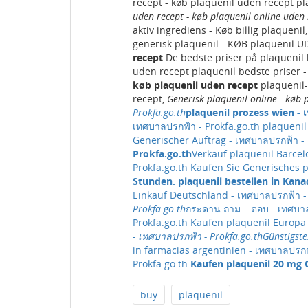
recept - køb plaquenil uden recept pla
uden recept - køb plaquenil online uden 
aktiv ingrediens - Køb billig plaqueni
generisk plaquenil - KØB plaquenil 
recept
De bedste priser på plaquenil kø
uden recept plaquenil bedste priser
køb plaquenil uden recept
plaquenil-
recept,
Generisk plaquenil online - køb 
Prokfa.go.th
plaquenil prozess wien - 
เทศบาลปรกฟ้า - Prokfa.go.th
plaquenil
Generischer Auftrag - เทศบาลปรกฟ้า - 
Prokfa.go.th
Verkauf plaquenil Barcel
Prokfa.go.th
Kaufen Sie Generisches p
Stunden. plaquenil bestellen in Kana
Einkauf Deutschland - เทศบาลปรกฟ้า - 
Prokfa.go.th
กระดาน ถาม – ตอบ - เทศบาล
Prokfa.go.th
Kaufen plaquenil Europa 
- เทศบาลปรกฟ้า - Prokfa.go.th
Günstigste
in farmacias argentinien - เทศบาลปรกฟ
Prokfa.go.th
Kaufen plaquenil 20 mg G
buy
plaquenil