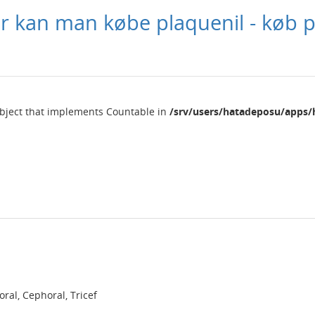
or kan man købe plaquenil - køb p
object that implements Countable in
/srv/users/hatadeposu/apps/
ral, Cephoral, Tricef