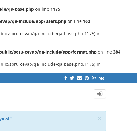
ude/qa-base.php
on line
1175
evap/qa-include/app/users.php
on line
162
ublic/soru-cevap/qa-include/qa-base.php:1175) in
ublic/soru-cevap/qa-include/app/format.php
on line
384
ublic/soru-cevap/qa-include/qa-base.php:1175) in
Close
×
ye ol !