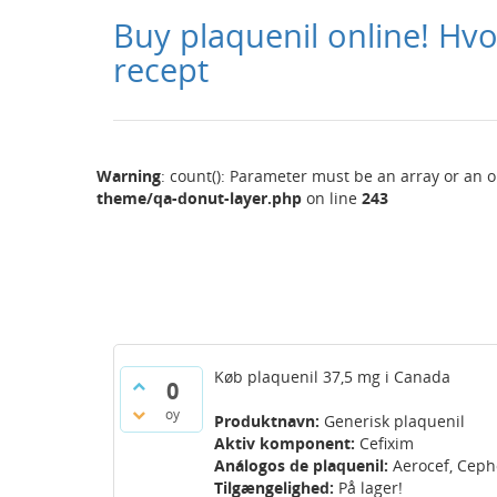
Buy plaquenil online! Hv
recept
Warning
: count(): Parameter must be an array or an 
theme/qa-donut-layer.php
on line
243
Køb plaquenil 37,5 mg i Canada
0
oy
Produktnavn:
Generisk plaquenil
Aktiv komponent:
Cefixim
Análogos de plaquenil:
Aerocef, Cepho
Tilgængelighed:
På lager!