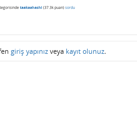
tegorisinde
taakaahashi
(
37.3k
puan)
sordu
tfen
giriş yapınız
veya
kayıt olunuz
.