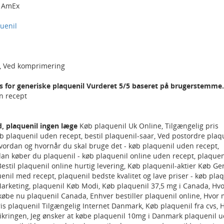
/ AmEx
uenil
63, Ved komprimering
s for generiske plaquenil Vurderet 5/5 baseret på brugerstemme.
n recept
, plaquenil ingen læge
Køb plaquenil Uk Online, Tilgængelig pris
øb plaquenil uden recept, bestil plaquenil-saar, Ved postordre plaq
vordan og hvornår du skal bruge det - køb plaquenil uden recept,
an køber du plaquenil - køb plaquenil online uden recept, plaquen
Bestil plaquenil online hurtig levering, Køb plaquenil-aktier Køb Ge
nil med recept, plaquenil bedste kvalitet og lave priser - køb pla
Marketing, plaquenil Køb Modi, Køb plaquenil 37,5 mg i Canada, Hv
købe nu plaquenil Canada, Enhver bestiller plaquenil online, Hvor
ris plaquenil Tilgængelig Internet Danmark, Køb plaquenil fra cvs, 
ikringen, Jeg ønsker at købe plaquenil 10mg i Danmark plaquenil 