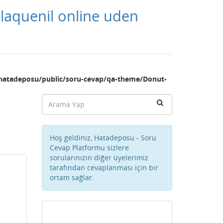
laquenil online uden
hatadeposu/public/soru-cevap/qa-theme/Donut-
Hoş geldiniz, Hatadeposu - Soru
Cevap Platformu sizlere
sorularınızın diğer üyelerimiz
tarafından cevaplanması için bir
ortam sağlar.