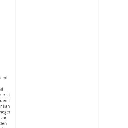
uenil
il
nerisk
quenil
or kan
 meget
Hvor
uden