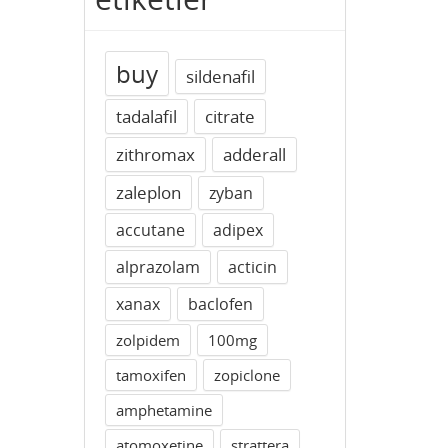
buy
sildenafil
tadalafil
citrate
zithromax
adderall
zaleplon
zyban
accutane
adipex
alprazolam
acticin
xanax
baclofen
zolpidem
100mg
tamoxifen
zopiclone
amphetamine
atomoxetine
strattera