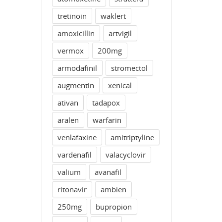
tretinoin
waklert
amoxicillin
artvigil
vermox
200mg
armodafinil
stromectol
augmentin
xenical
ativan
tadapox
aralen
warfarin
venlafaxine
amitriptyline
vardenafil
valacyclovir
valium
avanafil
ritonavir
ambien
250mg
bupropion