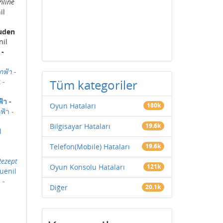
nline
il
 uden
nil
 -
ฟ้า -
 -
Tüm kategoriler
้า -
Oyun Hataları
180k
ฟ้า -
Bilgisayar Hataları
19.6k
l
Telefon(Mobile) Hataları
19.6k
Rezept
Oyun Konsolu Hataları
121k
uenil
 -
Diğer
20.1k