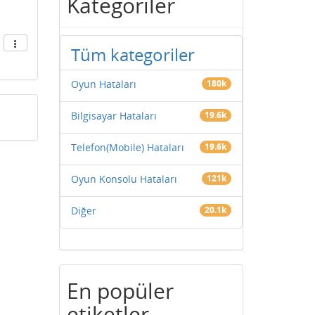
Kategoriler
Tüm kategoriler
Oyun Hataları
180k
Bilgisayar Hataları
19.6k
Telefon(Mobile) Hataları
19.6k
Oyun Konsolu Hataları
121k
Diğer
20.1k
En popüler
etiketler