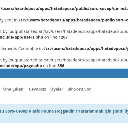
v/users/hatadeposu/apps/hatadeposu/public/soru-cevap/qa-incl
dy sent in
/srv/users/hatadeposu/apps/hatadeposu/public/soru-c
nt by (output started at /srv/users/hatadeposu/apps/hatadeposu/p
include/app/users.php
on line
1267
implements Countable in
/srv/users/hatadeposu/apps/hatadeposu/p
nt by (output started at /srv/users/hatadeposu/apps/hatadeposu/p
include/app/page.php
on line
356
Öne Çıkan!
Cevapsız
Üyeler
Bir Soru Sor
u Soru-Cevap Platformuna Hoşgeldin ! Yararlanmak için şimdi
ü