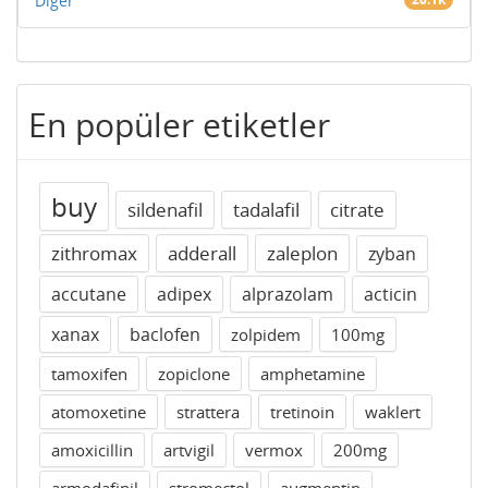
Diğer
En popüler etiketler
buy
sildenafil
tadalafil
citrate
zithromax
adderall
zaleplon
zyban
accutane
adipex
alprazolam
acticin
xanax
baclofen
zolpidem
100mg
tamoxifen
zopiclone
amphetamine
atomoxetine
strattera
tretinoin
waklert
amoxicillin
artvigil
vermox
200mg