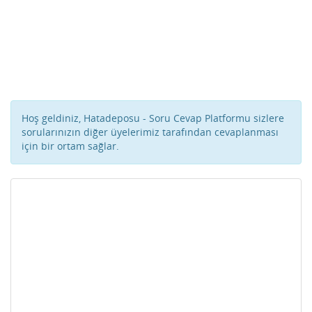
Hoş geldiniz, Hatadeposu - Soru Cevap Platformu sizlere
sorularınızın diğer üyelerimiz tarafından cevaplanması
için bir ortam sağlar.