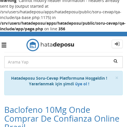
Warning
: Cannot modify header information - headers already
sent by (output started at
/srv/users/hatadeposu/apps/hatadeposu/public/soru-cevap/qa-
include/qa-base.php:1175) in
/srv/users/hatadeposu/apps/hatadeposu/public/soru-cevap/qa-
include/app/page.php
on line
356
Toggle
navigation
Cl
×
Hatadeposu Soru-Cevap Platformuna Hoşgeldin !
Yararlanmak için şimdi
üye ol !
Baclofeno 10Mg Onde
Comprar De Confianza Online