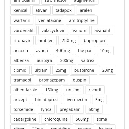
armodafinil
stromectol
augmentin
xenical
ativan
tadapox
aralen
warfarin
venlafaxine
amitriptyline
vardenafil
valacyclovir
valium
avanafil
ritonavir
ambien
250mg
bupropion
arcoxia
avana
400mg
buspar
10mg
albenza
aurogra
300mg
valtrex
clomid
ultram
25mg
buspirone
20mg
tramadol
bromazepam
buspin
albendazole
150mg
unisom
rivotril
aricept
bimatoprost
ivermectin
5mg
torsemide
lyrica
pregabalin
50mg
cabergoline
chloroquine
500mg
soma
40mg
75mg
ranitidine
sonata
kaletra