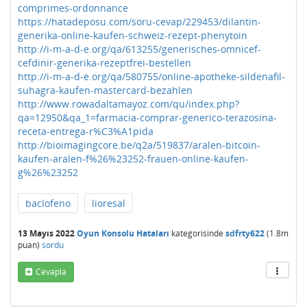
comprimes-ordonnance
https://hatadeposu.com/soru-cevap/229453/dilantin-
generika-online-kaufen-schweiz-rezept-phenytoin
http://i-m-a-d-e.org/qa/613255/generisches-omnicef-
cefdinir-generika-rezeptfrei-bestellen
http://i-m-a-d-e.org/qa/580755/online-apotheke-sildenafil-
suhagra-kaufen-mastercard-bezahlen
http://www.rowadaltamayoz.com/qu/index.php?
qa=12950&qa_1=farmacia-comprar-generico-terazosina-
receta-entrega-r%C3%A1pida
http://bioimagingcore.be/q2a/519837/aralen-bitcoin-
kaufen-aralen-f%26%23252-frauen-online-kaufen-
g%26%23252
baclofeno
lioresal
13 Mayıs 2022
Oyun Konsolu Hataları
kategorisinde
sdfrty622
(
1.8m
puan)
sordu
Cevapla