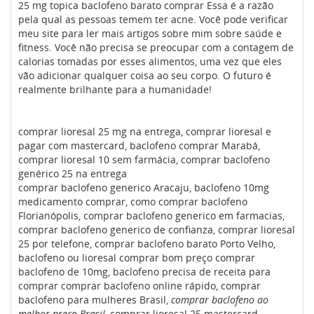
25 mg topica baclofeno barato comprar Essa é a razão
pela qual as pessoas temem ter acne. Você pode verificar
meu site para ler mais artigos sobre mim sobre saúde e
fitness. Você não precisa se preocupar com a contagem de
calorias tomadas por esses alimentos, uma vez que eles
vão adicionar qualquer coisa ao seu corpo. O futuro é
realmente brilhante para a humanidade!
comprar lioresal 25 mg na entrega, comprar lioresal e
pagar com mastercard, baclofeno comprar Marabá,
comprar lioresal 10 sem farmácia, comprar baclofeno
genérico 25 na entrega
comprar baclofeno generico Aracaju, baclofeno 10mg
medicamento comprar, como comprar baclofeno
Florianópolis, comprar baclofeno generico em farmacias,
comprar baclofeno generico de confianza, comprar lioresal
25 por telefone, comprar baclofeno barato Porto Velho,
baclofeno ou lioresal comprar bom preço comprar
baclofeno de 10mg, baclofeno precisa de receita para
comprar comprar baclofeno online rápido, comprar
baclofeno para mulheres Brasil,
comprar baclofeno ao
melhor preço Brasil
, comprar lioresal 25 mastercard,