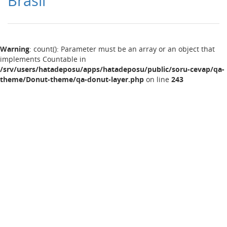
Brasil
Warning
: count(): Parameter must be an array or an object that
implements Countable in
/srv/users/hatadeposu/apps/hatadeposu/public/soru-cevap/qa-
theme/Donut-theme/qa-donut-layer.php
on line
243