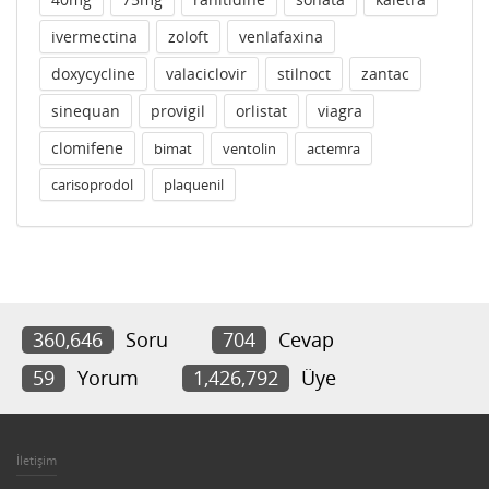
ivermectina
zoloft
venlafaxina
doxycycline
valaciclovir
stilnoct
zantac
sinequan
provigil
orlistat
viagra
clomifene
bimat
ventolin
actemra
carisoprodol
plaquenil
360,646
Soru
704
Cevap
59
Yorum
1,426,792
Üye
İletişim