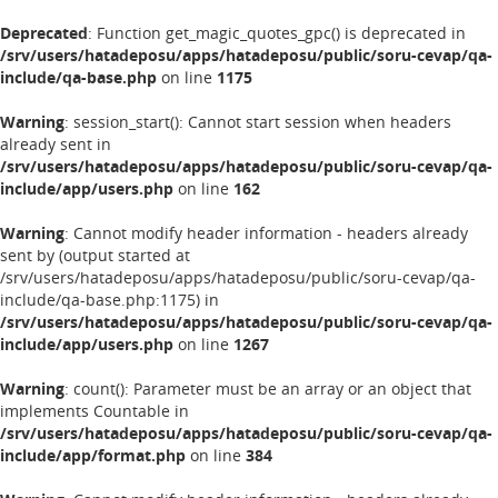
Deprecated
: Function get_magic_quotes_gpc() is deprecated in
/srv/users/hatadeposu/apps/hatadeposu/public/soru-cevap/qa-
include/qa-base.php
on line
1175
Warning
: session_start(): Cannot start session when headers
already sent in
/srv/users/hatadeposu/apps/hatadeposu/public/soru-cevap/qa-
include/app/users.php
on line
162
Warning
: Cannot modify header information - headers already
sent by (output started at
/srv/users/hatadeposu/apps/hatadeposu/public/soru-cevap/qa-
include/qa-base.php:1175) in
/srv/users/hatadeposu/apps/hatadeposu/public/soru-cevap/qa-
include/app/users.php
on line
1267
Warning
: count(): Parameter must be an array or an object that
implements Countable in
/srv/users/hatadeposu/apps/hatadeposu/public/soru-cevap/qa-
include/app/format.php
on line
384