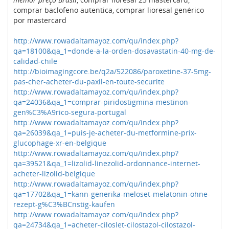
comprar baclofeno autentica, comprar lioresal genérico
por mastercard
http://www.rowadaltamayoz.com/qu/index.php?
qa=18100&qa_1=donde-a-la-orden-dosavastatin-40-mg-de-
calidad-chile
http://bioimagingcore.be/q2a/522086/paroxetine-37-5mg-
pas-cher-acheter-du-paxil-en-toute-securite
http://www.rowadaltamayoz.com/qu/index.php?
qa=24036&qa_1=comprar-piridostigmina-mestinon-
gen%C3%A9rico-segura-portugal
http://www.rowadaltamayoz.com/qu/index.php?
qa=26039&qa_1=puis-je-acheter-du-metformine-prix-
glucophage-xr-en-belgique
http://www.rowadaltamayoz.com/qu/index.php?
qa=39521&qa_1=lizolid-linezolid-ordonnance-internet-
acheter-lizolid-belgique
http://www.rowadaltamayoz.com/qu/index.php?
qa=17702&qa_1=kann-generika-meloset-melatonin-ohne-
rezept-g%C3%BCnstig-kaufen
http://www.rowadaltamayoz.com/qu/index.php?
qa=24734&qa_1=acheter-ciloslet-cilostazol-cilostazol-