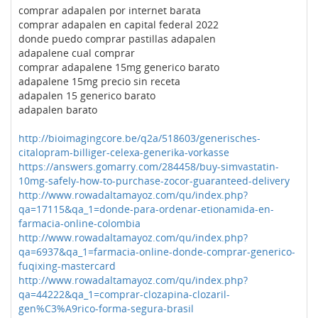
comprar adapalen por internet barata
comprar adapalen en capital federal 2022
donde puedo comprar pastillas adapalen
adapalene cual comprar
comprar adapalene 15mg generico barato
adapalene 15mg precio sin receta
adapalen 15 generico barato
adapalen barato
http://bioimagingcore.be/q2a/518603/generisches-
citalopram-billiger-celexa-generika-vorkasse
https://answers.gomarry.com/284458/buy-simvastatin-
10mg-safely-how-to-purchase-zocor-guaranteed-delivery
http://www.rowadaltamayoz.com/qu/index.php?
qa=17115&qa_1=donde-para-ordenar-etionamida-en-
farmacia-online-colombia
http://www.rowadaltamayoz.com/qu/index.php?
qa=6937&qa_1=farmacia-online-donde-comprar-generico-
fuqixing-mastercard
http://www.rowadaltamayoz.com/qu/index.php?
qa=44222&qa_1=comprar-clozapina-clozaril-
gen%C3%A9rico-forma-segura-brasil