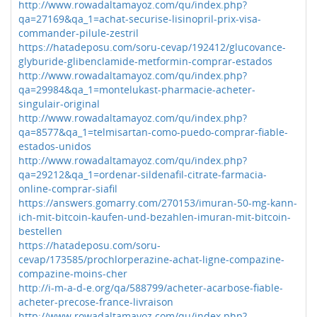
http://www.rowadaltamayoz.com/qu/index.php?
qa=27169&qa_1=achat-securise-lisinopril-prix-visa-
commander-pilule-zestril
https://hatadeposu.com/soru-cevap/192412/glucovance-
glyburide-glibenclamide-metformin-comprar-estados
http://www.rowadaltamayoz.com/qu/index.php?
qa=29984&qa_1=montelukast-pharmacie-acheter-
singulair-original
http://www.rowadaltamayoz.com/qu/index.php?
qa=8577&qa_1=telmisartan-como-puedo-comprar-fiable-
estados-unidos
http://www.rowadaltamayoz.com/qu/index.php?
qa=29212&qa_1=ordenar-sildenafil-citrate-farmacia-
online-comprar-siafil
https://answers.gomarry.com/270153/imuran-50-mg-kann-
ich-mit-bitcoin-kaufen-und-bezahlen-imuran-mit-bitcoin-
bestellen
https://hatadeposu.com/soru-
cevap/173585/prochlorperazine-achat-ligne-compazine-
compazine-moins-cher
http://i-m-a-d-e.org/qa/588799/acheter-acarbose-fiable-
acheter-precose-france-livraison
http://www.rowadaltamayoz.com/qu/index.php?