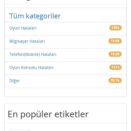
Tüm kategoriler
Oyun Hataları
180k
Bilgisayar Hataları
19.6k
Telefon(Mobile) Hataları
19.6k
Oyun Konsolu Hataları
121k
Diğer
20.1k
En popüler etiketler