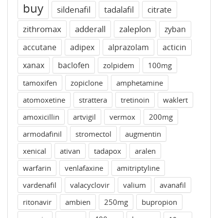
buy
sildenafil
tadalafil
citrate
zithromax
adderall
zaleplon
zyban
accutane
adipex
alprazolam
acticin
xanax
baclofen
zolpidem
100mg
tamoxifen
zopiclone
amphetamine
atomoxetine
strattera
tretinoin
waklert
amoxicillin
artvigil
vermox
200mg
armodafinil
stromectol
augmentin
xenical
ativan
tadapox
aralen
warfarin
venlafaxine
amitriptyline
vardenafil
valacyclovir
valium
avanafil
ritonavir
ambien
250mg
bupropion