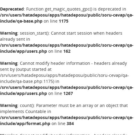
Deprecated
: Function get_magic_quotes_gpc() is deprecated in
/srv/users/hatadeposu/apps/hatadeposu/public/soru-cevap/qa-
include/qa-base.php
on line
1175
Warning
: session_start(): Cannot start session when headers
already sent in
/srv/users/hatadeposu/apps/hatadeposu/public/soru-cevap/qa-
include/app/users.php
on line
162
Warning
: Cannot modify header information - headers already
sent by (output started at
/srv/users/hatadeposu/apps/hatadeposu/public/soru-cevap/qa-
include/qa-base.php:1175) in
/srv/users/hatadeposu/apps/hatadeposu/public/soru-cevap/qa-
include/app/users.php
on line
1267
Warning
: count(): Parameter must be an array or an object that
implements Countable in
/srv/users/hatadeposu/apps/hatadeposu/public/soru-cevap/qa-
include/app/format.php
on line
384