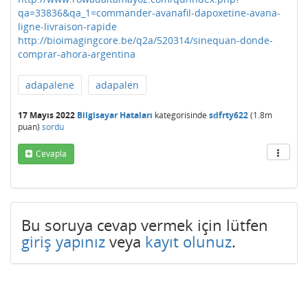
qa=33836&qa_1=commander-avanafil-dapoxetine-avana-
ligne-livraison-rapide
http://bioimagingcore.be/q2a/520314/sinequan-donde-
comprar-ahora-argentina
adapalene
adapalen
17 Mayıs 2022
Bilgisayar Hataları
kategorisinde
sdfrty622
(
1.8m
puan)
sordu
Cevapla
Bu soruya cevap vermek için lütfen
giriş yapınız
veya
kayıt olunuz
.