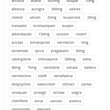
arcoxia
avana
400mg
buspar
10mg
albenza
aurogra
300mg
valtrex
clomid
ultram
25mg
buspirone
20mg
tramadol
bromazepam
buspin
albendazole
150mg
unisom
rivotril
aricept
bimatoprost
ivermectin
5mg
torsemide
lyrica
pregabalin
50mg
cabergoline
chloroquine
500mg
soma
40mg
75mg
ranitidine
sonata
kaletra
ivermectina
zoloft
venlafaxina
doxycycline
valaciclovir
stilnoct
zantac
sinequan
provigil
orlistat
viagra
clomifene
bimat
ventolin
actemra
carisoprodol
plaquenil