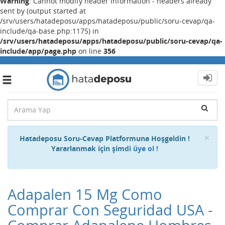
Warning
: Cannot modify header information - headers already
sent by (output started at
/srv/users/hatadeposu/apps/hatadeposu/public/soru-cevap/qa-
include/qa-base.php:1175) in
/srv/users/hatadeposu/apps/hatadeposu/public/soru-cevap/qa-
include/app/page.php
on line
356
Toggle
navigation
Cl
×
Hatadeposu Soru-Cevap Platformuna Hoşgeldin !
Yararlanmak için şimdi
üye ol !
Adapalen 15 Mg Como
Comprar Con Seguridad USA -