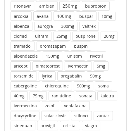
ritonavir
ambien
250mg
bupropion
arcoxia
avana
400mg
buspar
10mg
albenza
aurogra
300mg
valtrex
clomid
ultram
25mg
buspirone
20mg
tramadol
bromazepam
buspin
albendazole
150mg
unisom
rivotril
aricept
bimatoprost
ivermectin
5mg
torsemide
lyrica
pregabalin
50mg
cabergoline
chloroquine
500mg
soma
40mg
75mg
ranitidine
sonata
kaletra
ivermectina
zoloft
venlafaxina
doxycycline
valaciclovir
stilnoct
zantac
sinequan
provigil
orlistat
viagra