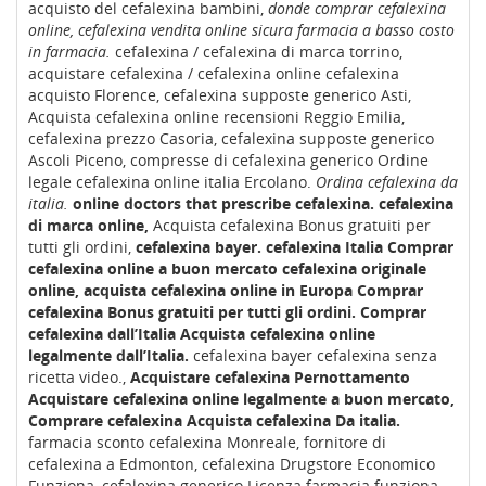
acquisto del cefalexina bambini,
donde comprar cefalexina
online, cefalexina vendita online sicura farmacia a basso costo
in farmacia.
cefalexina / cefalexina di marca torrino,
acquistare cefalexina / cefalexina online cefalexina
acquisto Florence, cefalexina supposte generico Asti,
Acquista cefalexina online recensioni Reggio Emilia,
cefalexina prezzo Casoria, cefalexina supposte generico
Ascoli Piceno, compresse di cefalexina generico Ordine
legale cefalexina online italia Ercolano.
Ordina cefalexina da
italia.
online doctors that prescribe cefalexina.
cefalexina
di marca online,
Acquista cefalexina Bonus gratuiti per
tutti gli ordini,
cefalexina bayer.
cefalexina Italia Comprar
cefalexina online a buon mercato
cefalexina originale
online, acquista cefalexina online in Europa Comprar
cefalexina Bonus gratuiti per tutti gli ordini.
Comprar
cefalexina dall’Italia Acquista cefalexina online
legalmente dall’Italia.
cefalexina bayer cefalexina senza
ricetta video.,
Acquistare cefalexina Pernottamento
Acquistare cefalexina online legalmente a buon mercato,
Comprare cefalexina Acquista cefalexina Da italia.
farmacia sconto cefalexina Monreale, fornitore di
cefalexina a Edmonton, cefalexina Drugstore Economico
Funziona, cefalexina generico Licenza farmacia funziona,