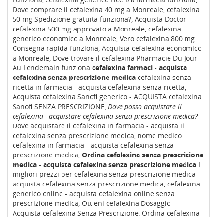
Dove comprare il cefalexina 40 mg a Monreale, cefalexina
50 mg Spedizione gratuita funziona?, Acquista Doctor
cefalexina 500 mg approvato a Monreale, cefalexina
generico economico a Monreale, Vero cefalexina 800 mg
Consegna rapida funziona, Acquista cefalexina economico
a Monreale, Dove trovare il cefalexina Pharmacie Du Jour
Au Lendemain funziona
cefalexina farmaci - acquista
cefalexina senza prescrizione medica
cefalexina senza
ricetta in farmacia - acquista cefalexina senza ricetta,
Acquista cefalexina Sanofi generico - ACQUISTA cefalexina
Sanofi SENZA PRESCRIZIONE,
Dove posso acquistare il
cefalexina - acquistare cefalexina senza prescrizione medica?
Dove acquistare il cefalexina in farmacia - acquista il
cefalexina senza prescrizione medica, nome medico
cefalexina in farmacia - acquista cefalexina senza
prescrizione medica,
Ordina cefalexina senza prescrizione
medica - acquista cefalexina senza prescrizione medica
I
migliori prezzi per cefalexina senza prescrizione medica -
acquista cefalexina senza prescrizione medica, cefalexina
generico online - acquista cefalexina online senza
prescrizione medica, Ottieni cefalexina Dosaggio -
Acquista cefalexina Senza Prescrizione, Ordina cefalexina