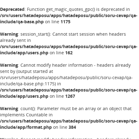
Deprecated
: Function get_magic_quotes_gpc() is deprecated in
/srv/users/hatadeposu/apps/hatadeposu/public/soru-cevap/qa-
include/qa-base.php
on line
1175
Warning
: session_start(): Cannot start session when headers
already sent in
/srv/users/hatadeposu/apps/hatadeposu/public/soru-cevap/qa-
include/app/users.php
on line
162
Warning
: Cannot modify header information - headers already
sent by (output started at
/srv/users/hatadeposu/apps/hatadeposu/public/soru-cevap/qa-
include/qa-base.php:1175) in
/srv/users/hatadeposu/apps/hatadeposu/public/soru-cevap/qa-
include/app/users.php
on line
1267
Warning
: count(): Parameter must be an array or an object that
implements Countable in
/srv/users/hatadeposu/apps/hatadeposu/public/soru-cevap/qa-
include/app/format.php
on line
384