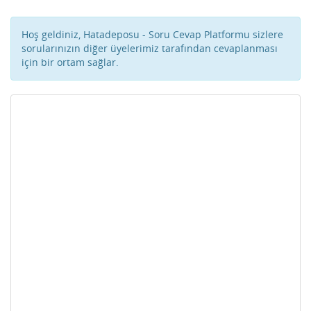
Hoş geldiniz, Hatadeposu - Soru Cevap Platformu sizlere
sorularınızın diğer üyelerimiz tarafından cevaplanması
için bir ortam sağlar.