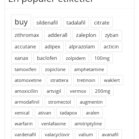
buy
sildenafil
tadalafil
citrate
zithromax
adderall
zaleplon
zyban
accutane
adipex
alprazolam
acticin
xanax
baclofen
zolpidem
100mg
tamoxifen
zopiclone
amphetamine
atomoxetine
strattera
tretinoin
waklert
amoxicillin
artvigil
vermox
200mg
armodafinil
stromectol
augmentin
xenical
ativan
tadapox
aralen
warfarin
venlafaxine
amitriptyline
vardenafil
valacyclovir
valium
avanafil