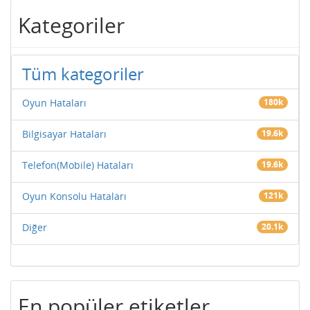
Kategoriler
Tüm kategoriler
Oyun Hataları
180k
Bilgisayar Hataları
19.6k
Telefon(Mobile) Hataları
19.6k
Oyun Konsolu Hataları
121k
Diğer
20.1k
En popüler etiketler