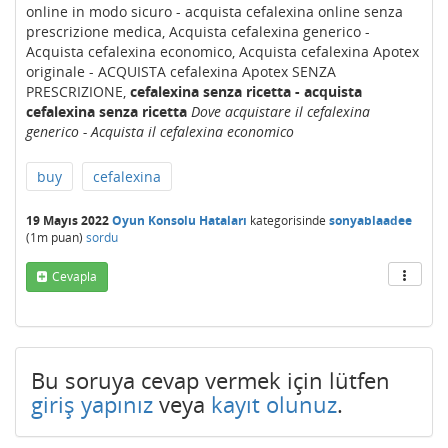
online in modo sicuro - acquista cefalexina online senza
prescrizione medica, Acquista cefalexina generico -
Acquista cefalexina economico, Acquista cefalexina Apotex
originale - ACQUISTA cefalexina Apotex SENZA
PRESCRIZIONE,
cefalexina senza ricetta - acquista
cefalexina senza ricetta
Dove acquistare il cefalexina
generico - Acquista il cefalexina economico
buy
cefalexina
19 Mayıs 2022
Oyun Konsolu Hataları
kategorisinde
sonyablaadee
(
1m
puan)
sordu
Cevapla
Bu soruya cevap vermek için lütfen
giriş yapınız
veya
kayıt olunuz
.