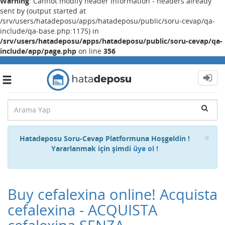
Warning
: Cannot modify header information - headers already
sent by (output started at
/srv/users/hatadeposu/apps/hatadeposu/public/soru-cevap/qa-
include/qa-base.php:1175) in
/srv/users/hatadeposu/apps/hatadeposu/public/soru-cevap/qa-
include/app/page.php
on line
356
Toggle
navigation
Cl
×
Hatadeposu Soru-Cevap Platformuna Hoşgeldin !
Yararlanmak için şimdi
üye ol !
Buy cefalexina online! Acquista
cefalexina - ACQUISTA