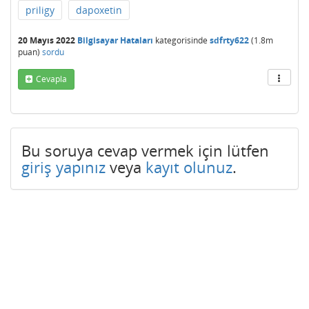
priligy
dapoxetin
20 Mayıs 2022
Bilgisayar Hataları
kategorisinde
sdfrty622
(
1.8m
puan)
sordu
Cevapla
Bu soruya cevap vermek için lütfen
giriş yapınız
veya
kayıt olunuz
.