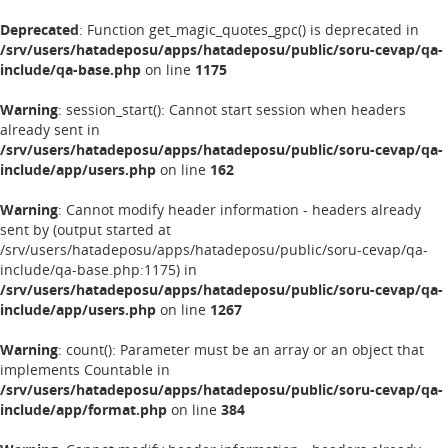
Deprecated
: Function get_magic_quotes_gpc() is deprecated in
/srv/users/hatadeposu/apps/hatadeposu/public/soru-cevap/qa-
include/qa-base.php
on line
1175
Warning
: session_start(): Cannot start session when headers
already sent in
/srv/users/hatadeposu/apps/hatadeposu/public/soru-cevap/qa-
include/app/users.php
on line
162
Warning
: Cannot modify header information - headers already
sent by (output started at
/srv/users/hatadeposu/apps/hatadeposu/public/soru-cevap/qa-
include/qa-base.php:1175) in
/srv/users/hatadeposu/apps/hatadeposu/public/soru-cevap/qa-
include/app/users.php
on line
1267
Warning
: count(): Parameter must be an array or an object that
implements Countable in
/srv/users/hatadeposu/apps/hatadeposu/public/soru-cevap/qa-
include/app/format.php
on line
384