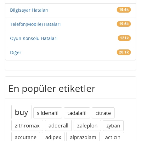
Bilgisayar Hataları
19.6k
Telefon(Mobile) Hataları
19.6k
Oyun Konsolu Hataları
121k
Diğer
20.1k
En popüler etiketler
buy
sildenafil
tadalafil
citrate
zithromax
adderall
zaleplon
zyban
accutane
adipex
alprazolam
acticin