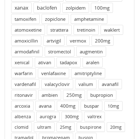
xanax
baclofen
zolpidem
100mg
tamoxifen
zopiclone
amphetamine
atomoxetine
strattera
tretinoin
waklert
amoxicillin
artvigil
vermox
200mg
armodafinil
stromectol
augmentin
xenical
ativan
tadapox
aralen
warfarin
venlafaxine
amitriptyline
vardenafil
valacyclovir
valium
avanafil
ritonavir
ambien
250mg
bupropion
arcoxia
avana
400mg
buspar
10mg
albenza
aurogra
300mg
valtrex
clomid
ultram
25mg
buspirone
20mg
tramadol
bromazepam
buspin