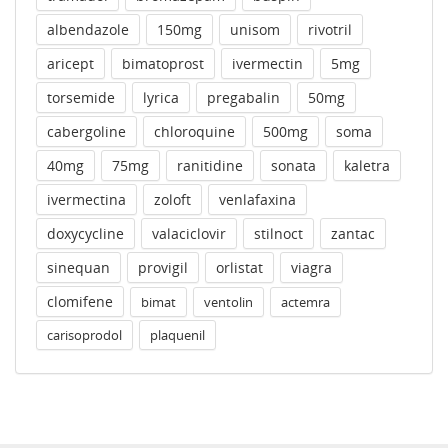
albendazole
150mg
unisom
rivotril
aricept
bimatoprost
ivermectin
5mg
torsemide
lyrica
pregabalin
50mg
cabergoline
chloroquine
500mg
soma
40mg
75mg
ranitidine
sonata
kaletra
ivermectina
zoloft
venlafaxina
doxycycline
valaciclovir
stilnoct
zantac
sinequan
provigil
orlistat
viagra
clomifene
bimat
ventolin
actemra
carisoprodol
plaquenil