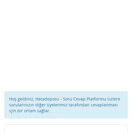
Hoş geldiniz, Hatadeposu - Soru Cevap Platformu sizlere
sorularınızın diğer üyelerimiz tarafından cevaplanması
için bir ortam sağlar.