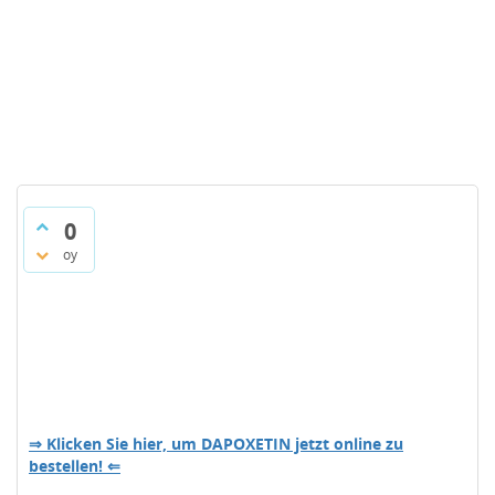
0
oy
⇒ Klicken Sie hier, um DAPOXETIN jetzt online zu
bestellen! ⇐