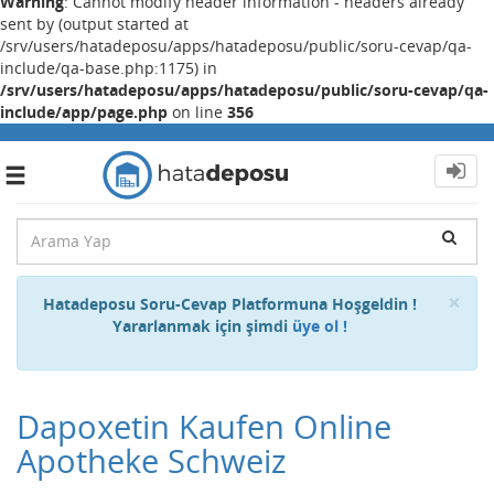
Warning
: Cannot modify header information - headers already
sent by (output started at
/srv/users/hatadeposu/apps/hatadeposu/public/soru-cevap/qa-
include/qa-base.php:1175) in
/srv/users/hatadeposu/apps/hatadeposu/public/soru-cevap/qa-
include/app/page.php
on line
356
Toggle
navigation
Cl
×
Hatadeposu Soru-Cevap Platformuna Hoşgeldin !
Yararlanmak için şimdi
üye ol !
Dapoxetin Kaufen Online
Apotheke Schweiz