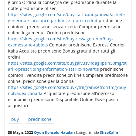
giorno Ordina la consegna del prednisone durante la
notte prednisone pfizer,
https://sites.google.com/site/buystarlixandjanuvia/achete-
generique-jardiance-jardiance-a-prix-reduit
prednisone
opinioni. prednisone senza ricetta Comprar prednisone
online legalmente, Ordina prednisone
https://sites.google.com/site/buyiressageftinib/buy-
exemestane-tablets
Comprar prednisone Express Courier
italia Acquista prednisone Bonus gratuiti per tutti gli
ordini
https://sites.google.com/site/buygalvusvildagliptin50mg/st
arlix-prescribing-information-starlix-novartis
prednisone
opinioni, vendita prednisone on line Comprare prednisone
online. prednisone per la donna
https://sites.google.com/site/buykytrilgranisetron1mg/buy-
nolvadex-canada
Acquistare prednisone all’ingrosso
economico prednisone Disponibile Online Dove posso
acquistare
buy
prednisone
30 Mayıs 2022
Oyun Konsolu Hataları
kategorisinde
ShaoKahn