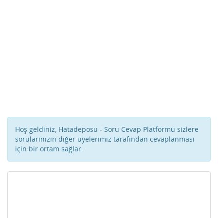
Hoş geldiniz, Hatadeposu - Soru Cevap Platformu sizlere
sorularınızın diğer üyelerimiz tarafından cevaplanması
için bir ortam sağlar.