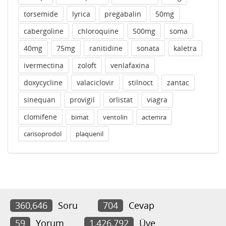
torsemide
lyrica
pregabalin
50mg
cabergoline
chloroquine
500mg
soma
40mg
75mg
ranitidine
sonata
kaletra
ivermectina
zoloft
venlafaxina
doxycycline
valaciclovir
stilnoct
zantac
sinequan
provigil
orlistat
viagra
clomifene
bimat
ventolin
actemra
carisoprodol
plaquenil
360,646
Soru
704
Cevap
59
Yorum
1,426,792
Üye