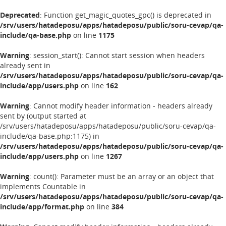
Deprecated
: Function get_magic_quotes_gpc() is deprecated in
/srv/users/hatadeposu/apps/hatadeposu/public/soru-cevap/qa-
include/qa-base.php
on line
1175
Warning
: session_start(): Cannot start session when headers
already sent in
/srv/users/hatadeposu/apps/hatadeposu/public/soru-cevap/qa-
include/app/users.php
on line
162
Warning
: Cannot modify header information - headers already
sent by (output started at
/srv/users/hatadeposu/apps/hatadeposu/public/soru-cevap/qa-
include/qa-base.php:1175) in
/srv/users/hatadeposu/apps/hatadeposu/public/soru-cevap/qa-
include/app/users.php
on line
1267
Warning
: count(): Parameter must be an array or an object that
implements Countable in
/srv/users/hatadeposu/apps/hatadeposu/public/soru-cevap/qa-
include/app/format.php
on line
384