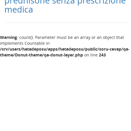
prednisone senza prescrizione
medica
Warning
: count(): Parameter must be an array or an object that
implements Countable in
/srv/users/hatadeposu/apps/hatadeposu/public/soru-cevap/qa-
theme/Donut-theme/qa-donut-layer.php
on line
243