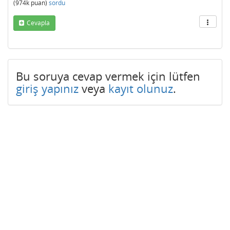
(
974k
puan)
sordu
Cevapla
Bu soruya cevap vermek için lütfen
giriş yapınız
veya
kayıt olunuz
.