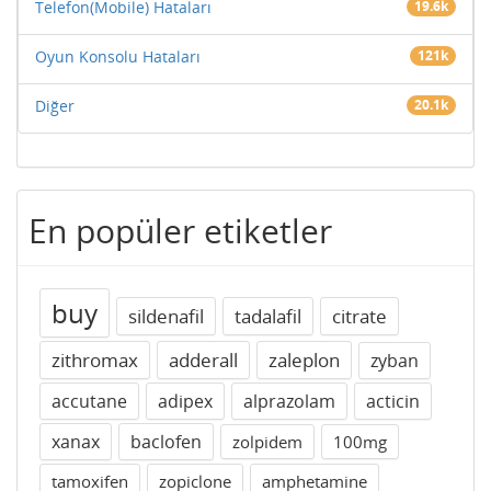
Telefon(Mobile) Hataları
19.6k
Oyun Konsolu Hataları
121k
Diğer
20.1k
En popüler etiketler
buy
sildenafil
tadalafil
citrate
zithromax
adderall
zaleplon
zyban
accutane
adipex
alprazolam
acticin
xanax
baclofen
zolpidem
100mg
tamoxifen
zopiclone
amphetamine