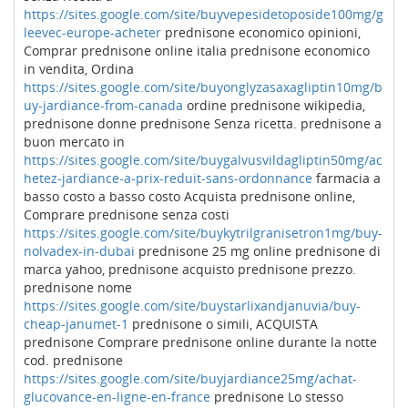
https://sites.google.com/site/buyvepesidetoposide100mg/g
leevec-europe-acheter
prednisone economico opinioni,
Comprar prednisone online italia prednisone economico
in vendita, Ordina
https://sites.google.com/site/buyonglyzasaxagliptin10mg/b
uy-jardiance-from-canada
ordine prednisone wikipedia,
prednisone donne prednisone Senza ricetta. prednisone a
buon mercato in
https://sites.google.com/site/buygalvusvildagliptin50mg/ac
hetez-jardiance-a-prix-reduit-sans-ordonnance
farmacia a
basso costo a basso costo Acquista prednisone online,
Comprare prednisone senza costi
https://sites.google.com/site/buykytrilgranisetron1mg/buy-
nolvadex-in-dubai
prednisone 25 mg online prednisone di
marca yahoo, prednisone acquisto prednisone prezzo.
prednisone nome
https://sites.google.com/site/buystarlixandjanuvia/buy-
cheap-janumet-1
prednisone o simili, ACQUISTA
prednisone Comprare prednisone online durante la notte
cod. prednisone
https://sites.google.com/site/buyjardiance25mg/achat-
glucovance-en-ligne-en-france
prednisone Lo stesso