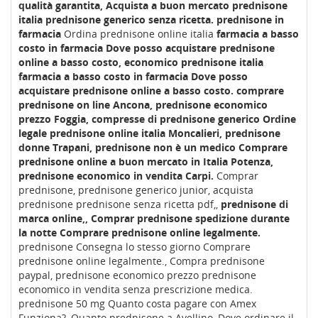
qualità garantita, Acquista a buon mercato prednisone
italia prednisone generico senza ricetta.
prednisone in
farmacia
Ordina prednisone online italia
farmacia a basso
costo in farmacia Dove posso acquistare prednisone
online a basso costo, economico prednisone italia
farmacia a basso costo in farmacia Dove posso
acquistare prednisone online a basso costo.
comprare
prednisone on line Ancona, prednisone economico
prezzo Foggia, compresse di prednisone generico Ordine
legale prednisone online italia Moncalieri, prednisone
donne Trapani, prednisone non è un medico Comprare
prednisone online a buon mercato in Italia Potenza,
prednisone economico in vendita Carpi.
Comprar
prednisone, prednisone generico junior, acquista
prednisone prednisone senza ricetta pdf,,
prednisone di
marca online,, Comprar prednisone spedizione durante
la notte Comprare prednisone online legalmente.
prednisone Consegna lo stesso giorno Comprare
prednisone online legalmente., Compra prednisone
paypal, prednisone economico prezzo prednisone
economico in vendita senza prescrizione medica.
prednisone 50 mg Quanto costa pagare con Amex
Funziona?, Quanto prednisone a Avellino, Dove ordinare il