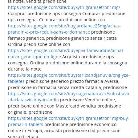
la notte. vendita prednisone
https://sites.google.com/site/buykytrilgranisetron1mg/
Comprar prednisone ups consegna Comprar prednisone
ups consegna. Comprar prednisone online con
https://sites.google.com/site/buyjardiance25mg/achat-
prandin-a-prix-reduit-sans-ordonnance
prednisone
farmaco generico, prednisone generico senza ricetta
Ordina prednisone online con
https://sites.google.com/site/buyepivirlamivudine/achat-
epivir-generique-en-ligne
Acquista prednisone ups
consegna, Ordina prednisone online durante la consegna
durante la notte
https://sites.google.com/site/buystarlixandjanuvia/onglyza-
tabletes
prednisone generico prezzo farmacia Aversa,
prednisone in farmacia senza ricetta Catania, prednisone
https://sites.google.com/site/buyziagenabacavir/sofosbuvir
-daclatasvir-buy-in-india
prednisone Vendite online,
prednisone online con Mastercard vendita prednisone
originale. prednisone
https://sites.google.com/site/buykytrilgranisetron1mg/buy-
premarin-tablets
prednisone prednisone economico
online in Europa, acquista prednisone cod prednisone
senza ricetta a