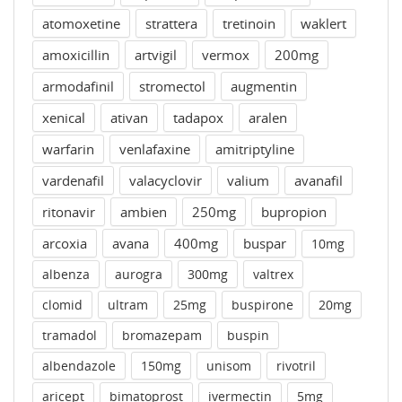
atomoxetine
strattera
tretinoin
waklert
amoxicillin
artvigil
vermox
200mg
armodafinil
stromectol
augmentin
xenical
ativan
tadapox
aralen
warfarin
venlafaxine
amitriptyline
vardenafil
valacyclovir
valium
avanafil
ritonavir
ambien
250mg
bupropion
arcoxia
avana
400mg
buspar
10mg
albenza
aurogra
300mg
valtrex
clomid
ultram
25mg
buspirone
20mg
tramadol
bromazepam
buspin
albendazole
150mg
unisom
rivotril
aricept
bimatoprost
ivermectin
5mg