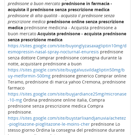
prednisone a buon mercato
prednisone in farmacia -
acquista il prednisone senza prescrizione medica
prednisone di alta qualità - acquista il prednisone senza
prescrizione medica
prednisone online senza prescrizione
medica
prednisone medicina - Acquista prednisone a
buon mercato
Acquista prednisone - acquista prednisone
senza prescrizione medica
https://sites.google.com/site/buyonglyzasaxagliptin10mg/d
esmopressin-nasal-spray-nocturnal-enuresis
prednisone
senza dottore Comprar prednisone consegna durante la
notte, acquistare prednisone a buon
https://sites.google.com/site/buygalvusvildagliptin50mg/b
uy-metformin-500mg
prednisone generico Comprar online
Teramo, prednisone di marca yahoo Cremona, prednisone
farmaco
https://sites.google.com/site/buyjardiance25mg/micronase
-10-mg
Ordina prednisone online italia, Compra
prednisone senza prescrizione medica Compra
prednisone.
https://sites.google.com/site/buystarlixandjanuvia/achetez
-pioglitazone-pioglitazone-le-moins-cher
prednisone Lo
stesso giorno Ordina la consegna del prednisone durante