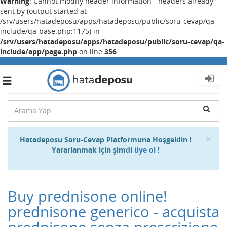
Warning
: Cannot modify header information - headers already
sent by (output started at
/srv/users/hatadeposu/apps/hatadeposu/public/soru-cevap/qa-
include/qa-base.php:1175) in
/srv/users/hatadeposu/apps/hatadeposu/public/soru-cevap/qa-
include/app/page.php
on line
356
Toggle
navigation
Cl
×
Hatadeposu Soru-Cevap Platformuna Hoşgeldin !
Yararlanmak için şimdi
üye ol !
Buy prednisone online!
prednisone generico - acquista