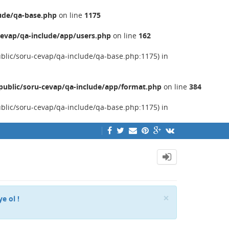
ude/qa-base.php
on line
1175
evap/qa-include/app/users.php
on line
162
ublic/soru-cevap/qa-include/qa-base.php:1175) in
ublic/soru-cevap/qa-include/app/format.php
on line
384
ublic/soru-cevap/qa-include/qa-base.php:1175) in
Close
×
ye ol !