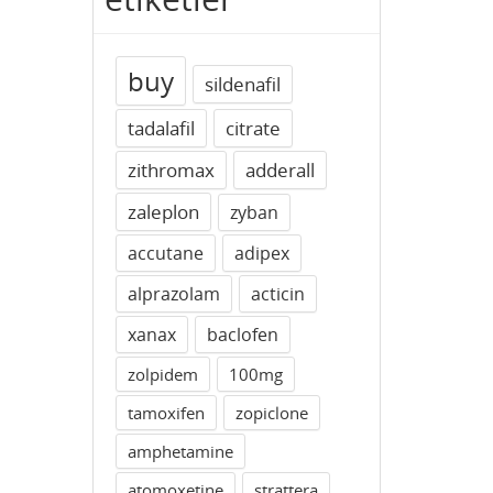
buy
sildenafil
tadalafil
citrate
zithromax
adderall
zaleplon
zyban
accutane
adipex
alprazolam
acticin
xanax
baclofen
zolpidem
100mg
tamoxifen
zopiclone
amphetamine
atomoxetine
strattera