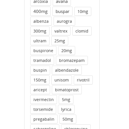
arcoxia
avana
400mg
buspar
10mg
albenza
aurogra
300mg
valtrex
clomid
ultram
25mg
buspirone
20mg
tramadol
bromazepam
buspin
albendazole
150mg
unisom
rivotril
aricept
bimatoprost
ivermectin
5mg
torsemide
lyrica
pregabalin
50mg
cabergoline
chloroquine