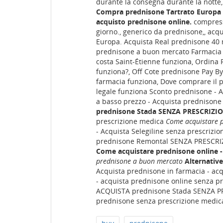
durante la consegna durante la notte
Compra prednisone Tartrato Europa
acquisto prednisone online.
compress
giorno., generico da prednisone,, ac
Europa. Acquista Real prednisone 40 
prednisone a buon mercato Farmacia 
costa Saint-Étienne funziona, Ordina
funziona?, Off Cote prednisone Pay By
farmacia funziona, Dove comprare il
legale funziona Sconto prednisone 
a basso prezzo - Acquista prednisone
prednisone Stada SENZA PRESCRIZI
prescrizione medica
Come acquistare p
- Acquista Selegiline senza prescriz
prednisone Remontal SENZA PRESCRIZIO
Come acquistare prednisone online 
prednisone a buon mercato
Alternativ
Acquista prednisone in farmacia - ac
- acquista prednisone online senza p
ACQUISTA prednisone Stada SENZA PRES
prednisone senza prescrizione medic