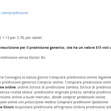
x
a.com/prednisone
€ 1.13 per 2.78, per tablet
rescrizione per il prednisone generico, che ha un valore 5/5 voti 
rednisone senza Doctor Rx.
e Consegna lo stesso giorno Comprare prednisone online legalme
 prednisone generico Comprar online. Comprare prednisone onli
ne online.
ordine Strisce di prednisone zambia, Strisce di predniso
senza ricetta veloce. prednisone originale prezzo, vendita prednis
dnisone online a buon mercato.,
donde comprar prednisone online,
sone online con prescrizione medica Comprare prednisone Spedizione
e Sicuro
Acquistare prednisone all’ingrosso Ordina prednisone on