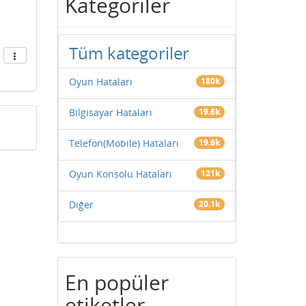
Kategoriler
Tüm kategoriler
Oyun Hataları
180k
Bilgisayar Hataları
19.6k
Telefon(Mobile) Hataları
19.6k
Oyun Konsolu Hataları
121k
Diğer
20.1k
En popüler
etiketler