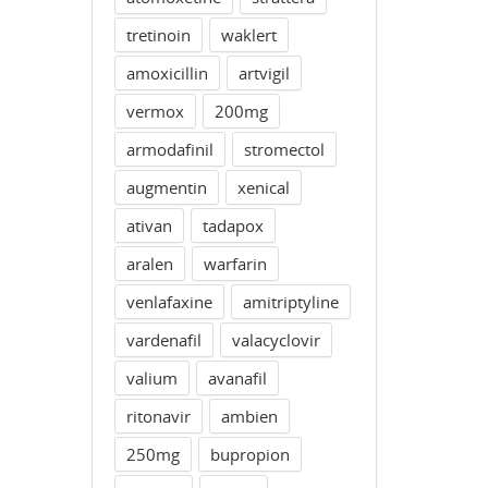
tretinoin
waklert
amoxicillin
artvigil
vermox
200mg
armodafinil
stromectol
augmentin
xenical
ativan
tadapox
aralen
warfarin
venlafaxine
amitriptyline
vardenafil
valacyclovir
valium
avanafil
ritonavir
ambien
250mg
bupropion