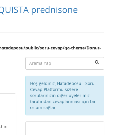
CQUISTA prednisone
hatadeposu/public/soru-cevap/qa-theme/Donut-
Hoş geldiniz, Hatadeposu - Soru
Cevap Platformu sizlere
sorularınızın diğer üyelerimiz
tarafından cevaplanması için bir
ortam sağlar.
chin