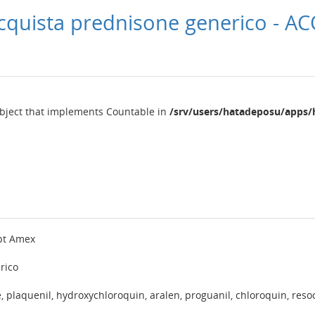
cquista prednisone generico - A
object that implements Countable in
/srv/users/hatadeposu/apps/
pt Amex
rico
, plaquenil, hydroxychloroquin, aralen, proguanil, chloroquin, reso