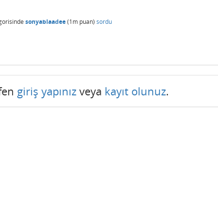
gorisinde
sonyablaadee
(
1m
puan)
sordu
tfen
giriş yapınız
veya
kayıt olunuz
.