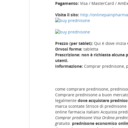
Pagamento:
Visa / MasterCard / AmE
Visita il sito:
http://onlinepainpharm
Prezzo (per tablet):
Qui è dove inizia 
Orvosi forma:
tabletta
Prescrizione: non è richiesta alcuna p
utenti.
Informazione:
Comprar prednisone, p
come comprare prednisone, prednison
Comprare prednisone a buon mercato
legalmente
dove acquistare predniso
marca scontate Strisce di prednisone 
online farmacia italiani Acquista pre
Comprar prednisone Visa Ordina predni
gratuita.
prednisone economico onlin