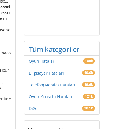
o,.,
costi
tesso
e in
nisone
Tüm kategoriler
armaco
Oyun Hataları
180k
sicuri
Bilgisayar Hataları
19.6k
a,
Telefon(Mobile) Hataları
19.6k
a
Oyun Konsolu Hataları
121k
online
Diğer
20.1k