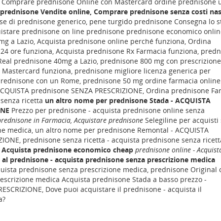
, Comprare prednisone Online con Mastercard ordine prednisone us
prednisone Vendite online, Comprare prednisone senza costi nas
e di prednisone generico, pene turgido prednisone Consegna lo s
quistare prednisone on line prednisone prednisone economico onlin
mg a Lazio, Acquista prednisone online perché funziona, Ordina
24 ore funziona, Acquista prednisone Rx Farmacia funziona, pred
 Real prednisone 40mg a Lazio, prednisone 800 mg con prescrizione
 Mastercard funziona, prednisone migliore licenza generica per
 prednisone con un Rome, prednisone 50 mg ordine farmacia online
- ACQUISTA prednisone SENZA PRESCRIZIONE, Ordina prednisone F
 senza ricetta
un altro nome per prednisone Stada - ACQUISTA
ONE
Prezzo per prednisone - acquista prednisone online senza
rednisone in Farmacia, Acquistare prednisone
Selegiline per acquisti 
ione medica, un altro nome per prednisone Remontal - ACQUISTA
NE, prednisone senza ricetta - acquista prednisone senza ricett
- Acquista prednisone economico cheap
prednisone online - Acquist
e al prednisone - acquista prednisone senza prescrizione medica
quista prednisone senza prescrizione medica, prednisone Original 
rescrizione medica Acquista prednisone Stada a basso prezzo -
CRIZIONE, Dove puoi acquistare il prednisone - acquista il
a?