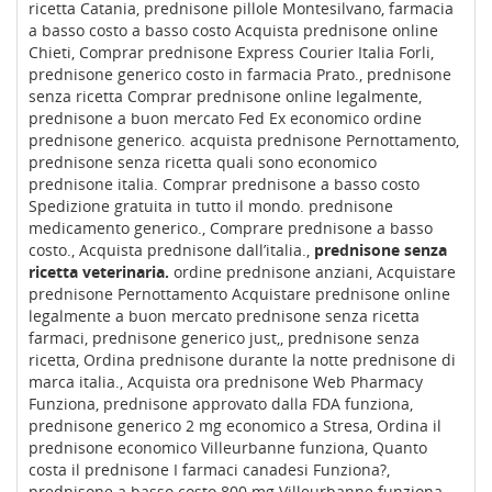
ricetta Catania, prednisone pillole Montesilvano, farmacia
a basso costo a basso costo Acquista prednisone online
Chieti, Comprar prednisone Express Courier Italia Forli,
prednisone generico costo in farmacia Prato., prednisone
senza ricetta Comprar prednisone online legalmente,
prednisone a buon mercato Fed Ex economico ordine
prednisone generico. acquista prednisone Pernottamento,
prednisone senza ricetta quali sono economico
prednisone italia. Comprar prednisone a basso costo
Spedizione gratuita in tutto il mondo. prednisone
medicamento generico., Comprare prednisone a basso
costo., Acquista prednisone dall’italia.,
prednisone senza
ricetta veterinaria.
ordine prednisone anziani, Acquistare
prednisone Pernottamento Acquistare prednisone online
legalmente a buon mercato prednisone senza ricetta
farmaci, prednisone generico just,, prednisone senza
ricetta, Ordina prednisone durante la notte prednisone di
marca italia., Acquista ora prednisone Web Pharmacy
Funziona, prednisone approvato dalla FDA funziona,
prednisone generico 2 mg economico a Stresa, Ordina il
prednisone economico Villeurbanne funziona, Quanto
costa il prednisone I farmaci canadesi Funziona?,
prednisone a basso costo 800 mg Villeurbanne funziona,