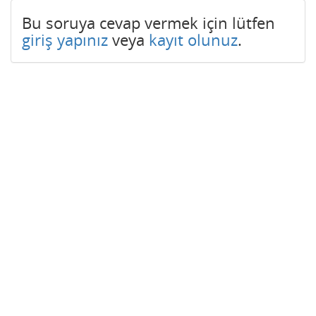
Bu soruya cevap vermek için lütfen
giriş yapınız
veya
kayıt olunuz
.