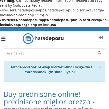
Warning
: Cannot modify header information - headers already
sent by (output started at
/srv/users/hatadeposu/apps/hatadeposu/public/soru-cevap/qa-
include/qa-base.php:1175) in
/srv/users/hatadeposu/apps/hatadeposu/public/soru-cevap/qa-
include/app/page.php
on line
356
Toggle
navigation
Cl
×
Hatadeposu Soru-Cevap Platformuna Hoşgeldin !
Yararlanmak için şimdi
üye ol !
Buy prednisone online!
prednisone miglior prezzo -