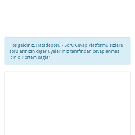
Hoş geldiniz, Hatadeposu - Soru Cevap Platformu sizlere
sorularınızın diğer üyelerimiz tarafından cevaplanması
için bir ortam sağlar.