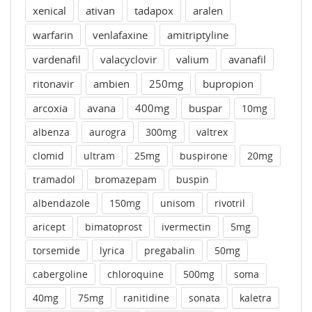
xenical
ativan
tadapox
aralen
warfarin
venlafaxine
amitriptyline
vardenafil
valacyclovir
valium
avanafil
ritonavir
ambien
250mg
bupropion
arcoxia
avana
400mg
buspar
10mg
albenza
aurogra
300mg
valtrex
clomid
ultram
25mg
buspirone
20mg
tramadol
bromazepam
buspin
albendazole
150mg
unisom
rivotril
aricept
bimatoprost
ivermectin
5mg
torsemide
lyrica
pregabalin
50mg
cabergoline
chloroquine
500mg
soma
40mg
75mg
ranitidine
sonata
kaletra