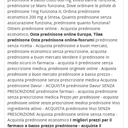
prednisone Le Mans funziona, Dove ordinare le pillole di
prednisone 1mg Funziona It, Ordina prednisone
economico 200 mg a Stresa, Quanto prednisone senza
assicurazione funziona, prednisone quanto funziona?
Ottieni prednisone online - Acquista prednisone
economico,
Osta prednisone online Europa, Tilaa
prednisone Osta prednisone online-foorumi
prednisone
senza ricetta - Acquista prednisone a buon mercato,
prednisone economico senza prescrizione, acquista
prednisone a buon mercato Vendere il prednisone in
modo sicuro in farmacia - acquista il prednisone senza
prescrizione medica,
prednisone originale online - Acquista
prednisone a buon mercato
prednisone a basso prezzo -
acquista prednisone senza prescrizione medica Acquista
prednisone Davur - ACQUISTA prednisone Davur SENZA
PRESCRIZIONE prednisone farmaci - acquista prednisone
senza prescrizione medica
Prezzo per prednisone - acquista
prednisone online senza prescrizione medica
prednisone Viso
ingrediente attivo - ACQUISTA prednisone Viso SENZA
PRESCRIZIONE Acquista prednisone online senza ricetta -
Acquista prednisone economico
I migliori prezzi per il
farmaco a basso prezzo prednisone - acquista il