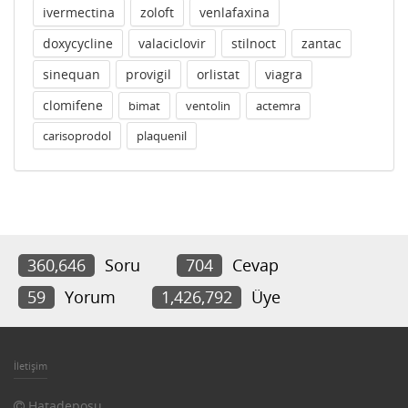
ivermectina
zoloft
venlafaxina
doxycycline
valaciclovir
stilnoct
zantac
sinequan
provigil
orlistat
viagra
clomifene
bimat
ventolin
actemra
carisoprodol
plaquenil
360,646
Soru
704
Cevap
59
Yorum
1,426,792
Üye
İletişim
Hatadeposu