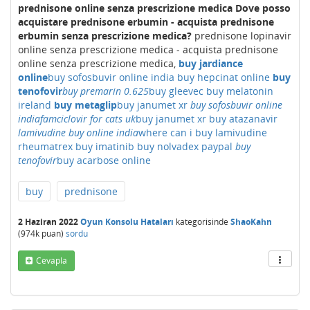
prednisone online senza prescrizione medica
Dove posso
acquistare prednisone erbumin - acquista prednisone
erbumin senza prescrizione medica?
prednisone lopinavir
online senza prescrizione medica - acquista prednisone
online senza prescrizione medica,
buy jardiance
online
buy sofosbuvir online india
buy hepcinat online
buy
tenofovir
buy premarin 0.625
buy gleevec
buy melatonin
ireland
buy metaglip
buy janumet xr
buy sofosbuvir online
india
famciclovir for cats uk
buy janumet xr
buy atazanavir
lamivudine buy online india
where can i buy lamivudine
rheumatrex
buy imatinib
buy nolvadex paypal
buy
tenofovir
buy acarbose online
buy
prednisone
2 Haziran 2022
Oyun Konsolu Hataları
kategorisinde
ShaoKahn
(
974k
puan)
sordu
Cevapla