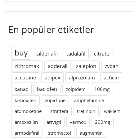
En popüler etiketler
buy
sildenafil
tadalafil
citrate
zithromax
adderall
zaleplon
zyban
accutane
adipex
alprazolam
acticin
xanax
baclofen
zolpidem
100mg
tamoxifen
zopiclone
amphetamine
atomoxetine
strattera
tretinoin
waklert
amoxicillin
artvigil
vermox
200mg
armodafinil
stromectol
augmentin