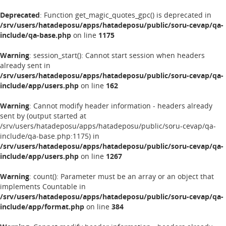
Deprecated
: Function get_magic_quotes_gpc() is deprecated in
/srv/users/hatadeposu/apps/hatadeposu/public/soru-cevap/qa-
include/qa-base.php
on line
1175
Warning
: session_start(): Cannot start session when headers
already sent in
/srv/users/hatadeposu/apps/hatadeposu/public/soru-cevap/qa-
include/app/users.php
on line
162
Warning
: Cannot modify header information - headers already
sent by (output started at
/srv/users/hatadeposu/apps/hatadeposu/public/soru-cevap/qa-
include/qa-base.php:1175) in
/srv/users/hatadeposu/apps/hatadeposu/public/soru-cevap/qa-
include/app/users.php
on line
1267
Warning
: count(): Parameter must be an array or an object that
implements Countable in
/srv/users/hatadeposu/apps/hatadeposu/public/soru-cevap/qa-
include/app/format.php
on line
384