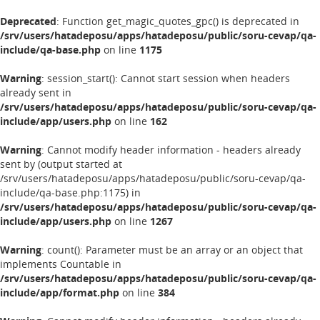
Deprecated
: Function get_magic_quotes_gpc() is deprecated in
/srv/users/hatadeposu/apps/hatadeposu/public/soru-cevap/qa-
include/qa-base.php
on line
1175
Warning
: session_start(): Cannot start session when headers
already sent in
/srv/users/hatadeposu/apps/hatadeposu/public/soru-cevap/qa-
include/app/users.php
on line
162
Warning
: Cannot modify header information - headers already
sent by (output started at
/srv/users/hatadeposu/apps/hatadeposu/public/soru-cevap/qa-
include/qa-base.php:1175) in
/srv/users/hatadeposu/apps/hatadeposu/public/soru-cevap/qa-
include/app/users.php
on line
1267
Warning
: count(): Parameter must be an array or an object that
implements Countable in
/srv/users/hatadeposu/apps/hatadeposu/public/soru-cevap/qa-
include/app/format.php
on line
384