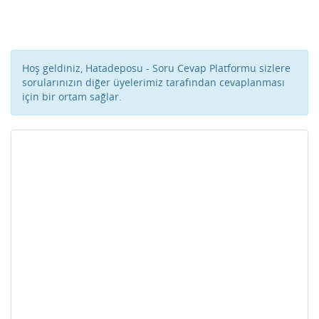
Hoş geldiniz, Hatadeposu - Soru Cevap Platformu sizlere
sorularınızın diğer üyelerimiz tarafından cevaplanması
için bir ortam sağlar.