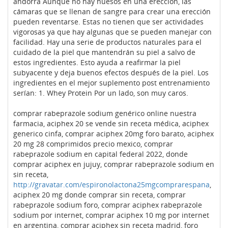
andorra Aunque no hay huesos en una erección, las
cámaras que se llenan de sangre para crear una erección
pueden reventarse. Estas no tienen que ser actividades
vigorosas ya que hay algunas que se pueden manejar con
facilidad. Hay una serie de productos naturales para el
cuidado de la piel que mantendrán su piel a salvo de
estos ingredientes. Esto ayuda a reafirmar la piel
subyacente y deja buenos efectos después de la piel. Los
ingredientes en el mejor suplemento post entrenamiento
serían: 1. Whey Protein Por un lado, son muy caros.
comprar rabeprazole sodium genérico online nuestra
farmacia, aciphex 20 se vende sin receta médica, aciphex
generico cinfa, comprar aciphex 20mg foro barato, aciphex
20 mg 28 comprimidos precio mexico, comprar
rabeprazole sodium en capital federal 2022, donde
comprar aciphex en jujuy, comprar rabeprazole sodium en
sin receta,
http://gravatar.com/espironolactona25mgcomprarespana
,
aciphex 20 mg donde comprar sin receta, comprar
rabeprazole sodium foro, comprar aciphex rabeprazole
sodium por internet, comprar aciphex 10 mg por internet
en argentina, comprar aciphex sin receta madrid, foro