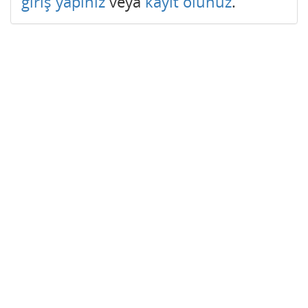
giriş yapınız
veya
kayıt olunuz
.