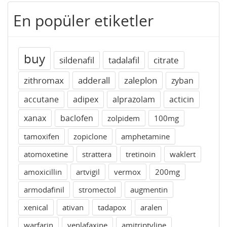
En popüler etiketler
buy
sildenafil
tadalafil
citrate
zithromax
adderall
zaleplon
zyban
accutane
adipex
alprazolam
acticin
xanax
baclofen
zolpidem
100mg
tamoxifen
zopiclone
amphetamine
atomoxetine
strattera
tretinoin
waklert
amoxicillin
artvigil
vermox
200mg
armodafinil
stromectol
augmentin
xenical
ativan
tadapox
aralen
warfarin
venlafaxine
amitriptyline