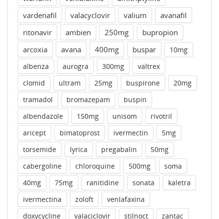
vardenafil
valacyclovir
valium
avanafil
ritonavir
ambien
250mg
bupropion
arcoxia
avana
400mg
buspar
10mg
albenza
aurogra
300mg
valtrex
clomid
ultram
25mg
buspirone
20mg
tramadol
bromazepam
buspin
albendazole
150mg
unisom
rivotril
aricept
bimatoprost
ivermectin
5mg
torsemide
lyrica
pregabalin
50mg
cabergoline
chloroquine
500mg
soma
40mg
75mg
ranitidine
sonata
kaletra
ivermectina
zoloft
venlafaxina
doxycycline
valaciclovir
stilnoct
zantac