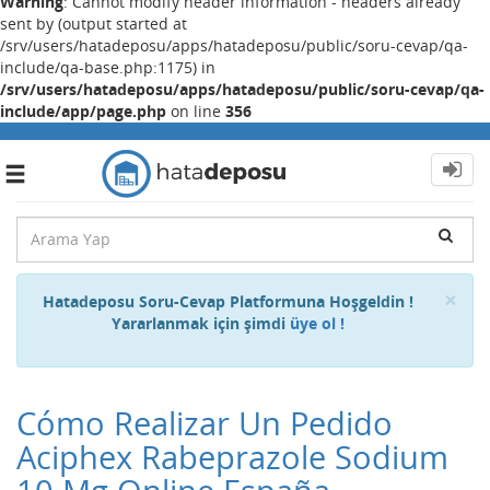
Warning
: Cannot modify header information - headers already
sent by (output started at
/srv/users/hatadeposu/apps/hatadeposu/public/soru-cevap/qa-
include/qa-base.php:1175) in
/srv/users/hatadeposu/apps/hatadeposu/public/soru-cevap/qa-
include/app/page.php
on line
356
Toggle
navigation
Cl
×
Hatadeposu Soru-Cevap Platformuna Hoşgeldin !
Yararlanmak için şimdi
üye ol !
Cómo Realizar Un Pedido
Aciphex Rabeprazole Sodium