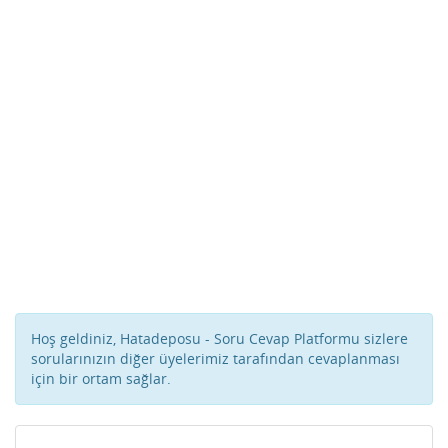
Hoş geldiniz, Hatadeposu - Soru Cevap Platformu sizlere
sorularınızın diğer üyelerimiz tarafından cevaplanması
için bir ortam sağlar.