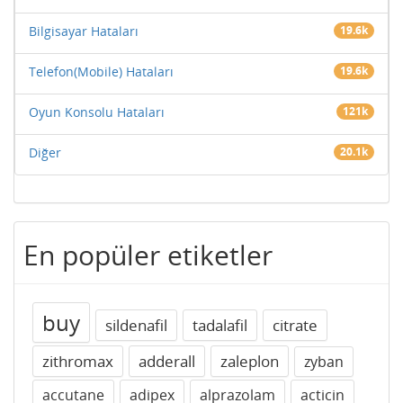
Bilgisayar Hataları
19.6k
Telefon(Mobile) Hataları
19.6k
Oyun Konsolu Hataları
121k
Diğer
20.1k
En popüler etiketler
buy
sildenafil
tadalafil
citrate
zithromax
adderall
zaleplon
zyban
accutane
adipex
alprazolam
acticin