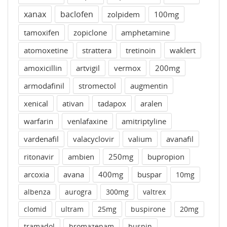
xanax
baclofen
zolpidem
100mg
tamoxifen
zopiclone
amphetamine
atomoxetine
strattera
tretinoin
waklert
amoxicillin
artvigil
vermox
200mg
armodafinil
stromectol
augmentin
xenical
ativan
tadapox
aralen
warfarin
venlafaxine
amitriptyline
vardenafil
valacyclovir
valium
avanafil
ritonavir
ambien
250mg
bupropion
arcoxia
avana
400mg
buspar
10mg
albenza
aurogra
300mg
valtrex
clomid
ultram
25mg
buspirone
20mg
tramadol
bromazepam
buspin