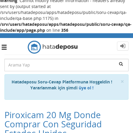
Warning
: Cannot modify header information - headers already
sent by (output started at
/srv/users/hatadeposu/apps/hatadeposu/public/soru-cevap/qa-
include/qa-base.php:1175) in
/srv/users/hatadeposu/apps/hatadeposu/public/soru-cevap/qa-
include/app/page.php
on line
356
Toggle
navigation
Cl
×
Hatadeposu Soru-Cevap Platformuna Hoşgeldin !
Yararlanmak için şimdi
üye ol !
Piroxicam 20 Mg Donde
Comprar Con Seguridad