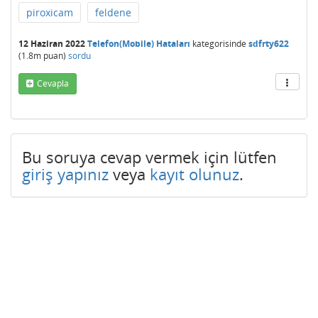
piroxicam
feldene
12 Haziran 2022
Telefon(Mobile) Hataları
kategorisinde
sdfrty622
(
1.8m
puan)
sordu
Cevapla
Bu soruya cevap vermek için lütfen
giriş yapınız
veya
kayıt olunuz
.