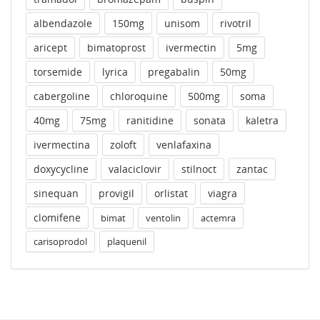
albendazole
150mg
unisom
rivotril
aricept
bimatoprost
ivermectin
5mg
torsemide
lyrica
pregabalin
50mg
cabergoline
chloroquine
500mg
soma
40mg
75mg
ranitidine
sonata
kaletra
ivermectina
zoloft
venlafaxina
doxycycline
valaciclovir
stilnoct
zantac
sinequan
provigil
orlistat
viagra
clomifene
bimat
ventolin
actemra
carisoprodol
plaquenil