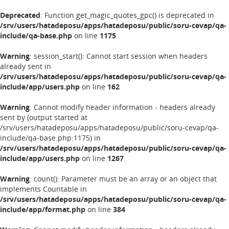
Deprecated
: Function get_magic_quotes_gpc() is deprecated in
/srv/users/hatadeposu/apps/hatadeposu/public/soru-cevap/qa-
include/qa-base.php
on line
1175
Warning
: session_start(): Cannot start session when headers
already sent in
/srv/users/hatadeposu/apps/hatadeposu/public/soru-cevap/qa-
include/app/users.php
on line
162
Warning
: Cannot modify header information - headers already
sent by (output started at
/srv/users/hatadeposu/apps/hatadeposu/public/soru-cevap/qa-
include/qa-base.php:1175) in
/srv/users/hatadeposu/apps/hatadeposu/public/soru-cevap/qa-
include/app/users.php
on line
1267
Warning
: count(): Parameter must be an array or an object that
implements Countable in
/srv/users/hatadeposu/apps/hatadeposu/public/soru-cevap/qa-
include/app/format.php
on line
384