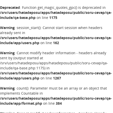
Deprecated
: Function get_magic_quotes_gpc() is deprecated in
/srv/users/hatadeposu/apps/hatadeposu/public/soru-cevap/qa-
include/qa-base.php
on line
1175
Warning
: session_start(): Cannot start session when headers
already sent in
/srv/users/hatadeposu/apps/hatadeposu/public/soru-cevap/qa-
include/app/users.php
on line
162
Warning
: Cannot modify header information - headers already
sent by (output started at
/srv/users/hatadeposu/apps/hatadeposu/public/soru-cevap/qa-
include/qa-base.php:1175) in
/srv/users/hatadeposu/apps/hatadeposu/public/soru-cevap/qa-
include/app/users.php
on line
1267
Warning
: count(): Parameter must be an array or an object that
implements Countable in
/srv/users/hatadeposu/apps/hatadeposu/public/soru-cevap/qa-
include/app/format.php
on line
384