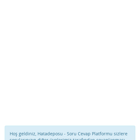
Hoş geldiniz, Hatadeposu - Soru Cevap Platformu sizlere
sorularınızın diğer üyelerimiz tarafından cevaplanması