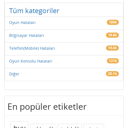
Tüm kategoriler
Oyun Hataları
180k
Bilgisayar Hataları
19.6k
Telefon(Mobile) Hataları
19.6k
Oyun Konsolu Hataları
121k
Diğer
20.1k
En popüler etiketler
buy