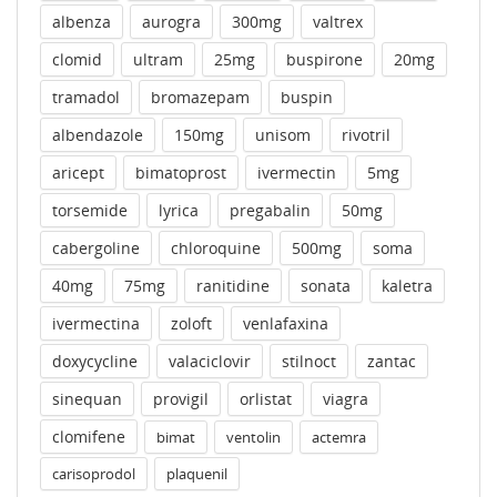
albenza
aurogra
300mg
valtrex
clomid
ultram
25mg
buspirone
20mg
tramadol
bromazepam
buspin
albendazole
150mg
unisom
rivotril
aricept
bimatoprost
ivermectin
5mg
torsemide
lyrica
pregabalin
50mg
cabergoline
chloroquine
500mg
soma
40mg
75mg
ranitidine
sonata
kaletra
ivermectina
zoloft
venlafaxina
doxycycline
valaciclovir
stilnoct
zantac
sinequan
provigil
orlistat
viagra
clomifene
bimat
ventolin
actemra
carisoprodol
plaquenil