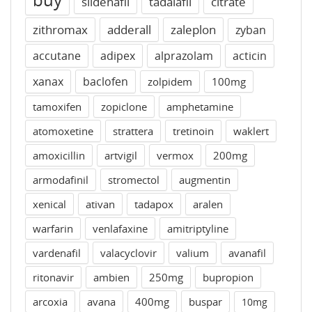
sildenafil
tadalafil
citrate
zithromax
adderall
zaleplon
zyban
accutane
adipex
alprazolam
acticin
xanax
baclofen
zolpidem
100mg
tamoxifen
zopiclone
amphetamine
atomoxetine
strattera
tretinoin
waklert
amoxicillin
artvigil
vermox
200mg
armodafinil
stromectol
augmentin
xenical
ativan
tadapox
aralen
warfarin
venlafaxine
amitriptyline
vardenafil
valacyclovir
valium
avanafil
ritonavir
ambien
250mg
bupropion
arcoxia
avana
400mg
buspar
10mg