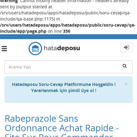
Warning
: Cannot modify header information - headers already
sent by (output started at
/srv/users/hatadeposu/apps/hatadeposu/public/soru-cevap/qa-
include/qa-base.php:1175) in
/srv/users/hatadeposu/apps/hatadeposu/public/soru-cevap/qa-
include/app/page.php
on line
356
Toggle
navigation
Cl
×
Hatadeposu Soru-Cevap Platformuna Hoşgeldin !
Yararlanmak için şimdi
üye ol !
Rabeprazole Sans
Ordonnance Achat Rapide -