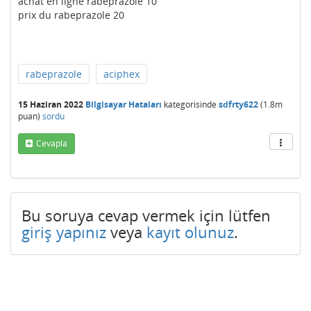
achat en ligne rabeprazole 10
prix du rabeprazole 20
rabeprazole
aciphex
15 Haziran 2022
Bilgisayar Hataları
kategorisinde
sdfrty622
(
1.8m
puan)
sordu
Cevapla
Bu soruya cevap vermek için lütfen
giriş yapınız
veya
kayıt olunuz
.