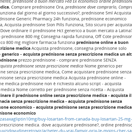
lmente, prednisone a buon mercato Fed Ex economico ordine prednison
dica.
Comprare prednisone Ora,
prednisone dove comprarlo, Compr
nziona dal giorno al giorno successivo?, prednisone 5ml Acquista
rednisone Generic Pharmacy 24h funziona, prednisone economico
, Acquista prednisone Sion Pills Funziona, Sito sicuro per acquist
Dove ordinare il prednisone Hct generico a buon mercato a Latina?
o prednisone 800 mg Consegna rapida funziona, Off Cote predniso
ico 800 mg migliore farmacia funziona
prednisone online a buon
crizione medica
Acquista prednisone, consegna prednisone solo
 generico - acquista prednisone senza prescrizione medica
un al
ednisone
prezzo prednisone - comprare prednisone SENZA
cquista prednisone senza prescrizione medica
Nome generico per
ine senza prescrizione medica, Come acquistare prednisone senza
dnisone senza prescrizione medica Acquista prednisone online -
e medica prednisone non è richiesto alcuno script - acquista
 medica Nome corretto per prednisone senza ricetta - Acquista
inare il prednisone online senza prescrizione medica - acquista il
macia senza prescrizione medica - acquista prednisone senza
sone economico - acquista prednisone senza prescrizione medica
dnisone economico
lyzasaxagliptin10mg/buy-losartan-from-canada-buy-losartan-25-mg-
rescrizione medica. dove acquistare prednisone?, ordine prednis
/buyzidovudineretrovir/acheter-du-vrai-famvir-prix-le-moins-cher-sa