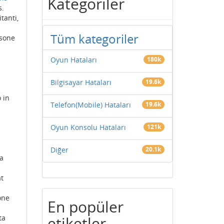
Kategoriler
s.
itanti,
Tüm kategoriler
sone
Oyun Hataları
180k
Bilgisayar Hataları
19.6k
 in
Telefon(Mobile) Hataları
19.6k
Oyun Konsolu Hataları
121k
Diğer
20.1k
a
at
one
En popüler
ta
etiketler