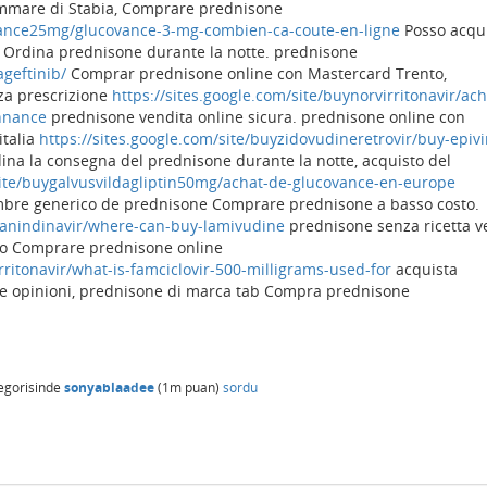
ammare di Stabia, Comprare prednisone
diance25mg/glucovance-3-mg-combien-ca-coute-en-ligne
Posso acqu
Ordina prednisone durante la notte. prednisone
ageftinib/
Comprar prednisone online con Mastercard Trento,
za prescrizione
https://sites.google.com/site/buynorvirritonavir/ach
nnance
prednisone vendita online sicura. prednisone online con
italia
https://sites.google.com/site/buyzidovudineretrovir/buy-epivi
ina la consegna del prednisone durante la notte, acquisto del
/site/buygalvusvildagliptin50mg/achat-de-glucovance-en-europe
ombre generico de prednisone Comprare prednisone a basso costo.
xivanindinavir/where-can-buy-lamivudine
prednisone senza ricetta ve
to Comprare prednisone online
rritonavir/what-is-famciclovir-500-milligrams-used-for
acquista
 opinioni, prednisone di marca tab Compra prednisone
egorisinde
sonyablaadee
(
1m
puan)
sordu