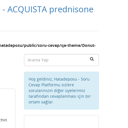
o - ACQUISTA prednisone
hatadeposu/public/soru-cevap/qa-theme/Donut-
Hoş geldiniz, Hatadeposu - Soru
Cevap Platformu sizlere
sorularınızın diğer üyelerimiz
tarafından cevaplanması için bir
ortam sağlar.
chin