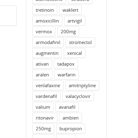
tretinoin
waklert
amoxicillin
artvigil
vermox
200mg
armodafinil
stromectol
augmentin
xenical
ativan
tadapox
aralen
warfarin
venlafaxine
amitriptyline
vardenafil
valacyclovir
valium
avanafil
ritonavir
ambien
250mg
bupropion