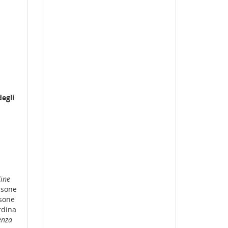
degli
ine
isone
sone
rdina
enza