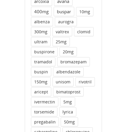
arcoxia
avana
400mg
buspar
10mg
albenza
aurogra
300mg
valtrex
clomid
ultram
25mg
buspirone
20mg
tramadol
bromazepam
buspin
albendazole
150mg
unisom
rivotril
aricept
bimatoprost
ivermectin
5mg
torsemide
lyrica
pregabalin
50mg
cabergoline
chloroquine