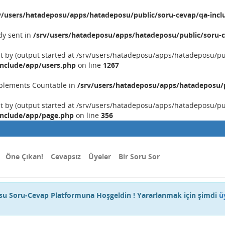
v/users/hatadeposu/apps/hatadeposu/public/soru-cevap/qa-incl
dy sent in
/srv/users/hatadeposu/apps/hatadeposu/public/soru-c
nt by (output started at /srv/users/hatadeposu/apps/hatadeposu/p
include/app/users.php
on line
1267
implements Countable in
/srv/users/hatadeposu/apps/hatadeposu/p
nt by (output started at /srv/users/hatadeposu/apps/hatadeposu/p
include/app/page.php
on line
356
Öne Çıkan!
Cevapsız
Üyeler
Bir Soru Sor
u Soru-Cevap Platformuna Hoşgeldin ! Yararlanmak için şimdi
ü