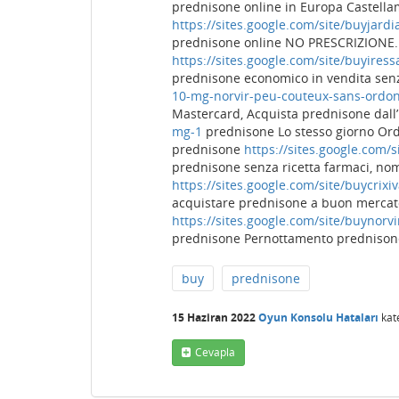
prednisone online in Europa Castell
https://sites.google.com/site/buyjar
prednisone online NO PRESCRIZIONE. 
https://sites.google.com/site/buyiress
prednisone economico in vendita sen
10-mg-norvir-peu-couteux-sans-ordo
Mastercard, Acquista prednisone dall’
mg-1
prednisone Lo stesso giorno Ord
prednisone
https://sites.google.com
prednisone senza ricetta farmaci, n
https://sites.google.com/site/buycri
acquistare prednisone a buon merca
https://sites.google.com/site/buynorvi
prednisone Pernottamento prednisone
buy
prednisone
15 Haziran 2022
Oyun Konsolu Hataları
kat
Cevapla