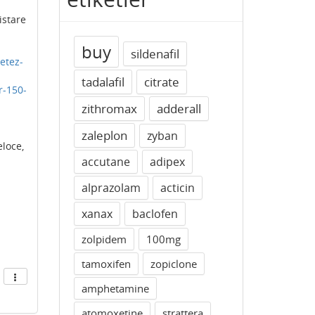
istare
buy
sildenafil
etez-
tadalafil
citrate
r-150-
zithromax
adderall
zaleplon
zyban
loce,
accutane
adipex
alprazolam
acticin
xanax
baclofen
zolpidem
100mg
tamoxifen
zopiclone
amphetamine
atomoxetine
strattera