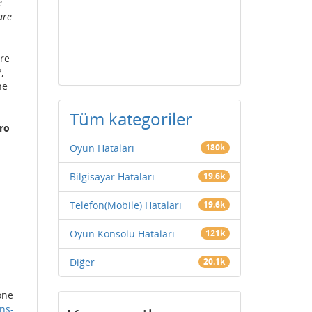
e
are
are
,
ne
Tüm kategoriler
tro
Oyun Hataları
180k
Bilgisayar Hataları
19.6k
Telefon(Mobile) Hataları
19.6k
Oyun Konsolu Hataları
121k
Diğer
20.1k
one
ns-