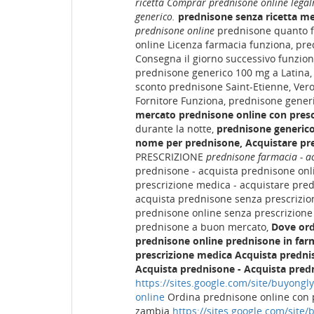
ricetta Comprar prednisone online lega
generico.
prednisone senza ricetta me
prednisone online
prednisone quanto fu
online Licenza farmacia funziona, p
Consegna il giorno successivo funziona
prednisone generico 100 mg a Latina, 
sconto prednisone Saint-Etienne, Ver
Fornitore Funziona, prednisone gener
mercato prednisone online con pres
durante la notte,
prednisone generico
nome per prednisone, Acquistare pr
PRESCRIZIONE
prednisone farmacia - a
prednisone - acquista prednisone onl
prescrizione medica - acquistare pre
acquista prednisone senza prescrizion
prednisone online senza prescrizione
prednisone a buon mercato,
Dove ord
prednisone online
prednisone in far
prescrizione medica
Acquista predni
Acquista prednisone - Acquista pre
https://sites.google.com/site/buyong
online
Ordina prednisone online con p
zambia
https://sites.google.com/site