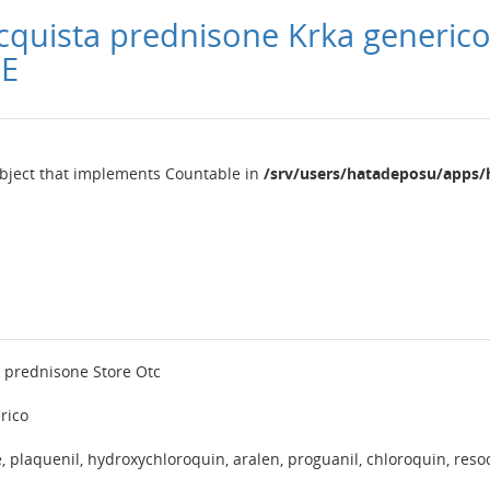
cquista prednisone Krka generic
NE
object that implements Countable in
/srv/users/hatadeposu/apps/
 prednisone Store Otc
rico
, plaquenil, hydroxychloroquin, aralen, proguanil, chloroquin, reso