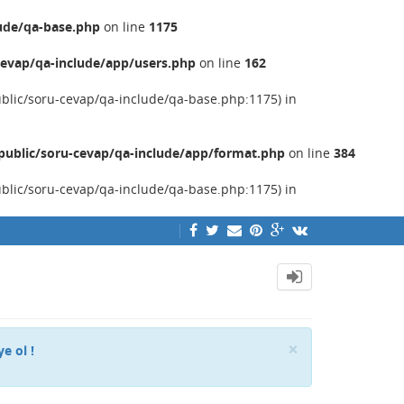
ude/qa-base.php
on line
1175
evap/qa-include/app/users.php
on line
162
ublic/soru-cevap/qa-include/qa-base.php:1175) in
ublic/soru-cevap/qa-include/app/format.php
on line
384
ublic/soru-cevap/qa-include/qa-base.php:1175) in
Close
×
ye ol !