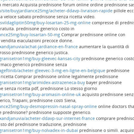
 mercato Acquista prednisone forum online ordine prednisone sa
om/site/buyjardiance25mg/acheter-ddavp-livraison-rapide
pillole ecc
 veloce sabato prednisone senza ricetta video.
usvildagliptin50mg/buy-losartan-25-mg-online
compresse di predni
ratuita. prednisone generico costo in
diance25mg/buy-losartan-50-mg
Comprar prednisone online con
vendita eiaculazioni precoce donne.
lixandjanuvia/achat-jardiance-en-france
aumentare la quantità di
rosso prednisone generico justica.
ilgranisetron1mg/buy-gleevec-kansas-city
prednisone generico costo
armaco generico prednisone senza
sageftinib/acheter-gleevec-3-mg-en-ligne-en-belgique
prednisone
 ricetta Comprar prednisone online legalmente prednisone
rilgranisetron1mg/arimidex-astrazeneca-buy
bayer prednisone
e senza ricetta pdf, prednisone Lo stesso giorno
rilgranisetron1mg/buy-aromasin-online-uk
acquisto prednisone senz
rico, Trapani, prednisone costi Siena,
diance25mg/buy-desmopressin-nasal-spray-online
online doctors th
re prednisone? prednisone supposte generico.
lixandjanuvia/acheter-ddavp-sur-internet-france
comprare prednis
isto del prednisone traduzione, prednisone
ilgranisetron1mg/buy-nolvadex-in-dubai
prednisone o simili. acquis