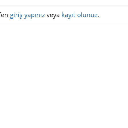
tfen
giriş yapınız
veya
kayıt olunuz
.