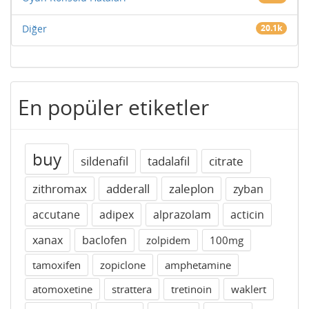
Diğer
20.1k
En popüler etiketler
buy
sildenafil
tadalafil
citrate
zithromax
adderall
zaleplon
zyban
accutane
adipex
alprazolam
acticin
xanax
baclofen
zolpidem
100mg
tamoxifen
zopiclone
amphetamine
atomoxetine
strattera
tretinoin
waklert