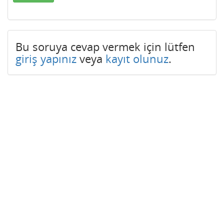
Bu soruya cevap vermek için lütfen
giriş yapınız
veya
kayıt olunuz
.