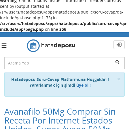
Warning
: Cannot modify header information - headers already
sent by (output started at
/srv/users/hatadeposu/apps/hatadeposu/public/soru-cevap/qa-
include/qa-base.php:1175) in
/srv/users/hatadeposu/apps/hatadeposu/public/soru-cevap/qa-
include/app/page.php
on line
356
Toggle
navigation
Cl
×
Hatadeposu Soru-Cevap Platformuna Hoşgeldin !
Yararlanmak için şimdi
üye ol !
Avanafilo 50Mg Comprar Sin
Receta Por Internet Estados