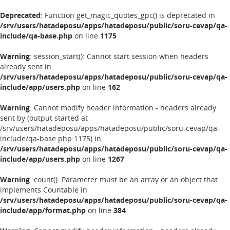
Deprecated
: Function get_magic_quotes_gpc() is deprecated in
/srv/users/hatadeposu/apps/hatadeposu/public/soru-cevap/qa-
include/qa-base.php
on line
1175
Warning
: session_start(): Cannot start session when headers
already sent in
/srv/users/hatadeposu/apps/hatadeposu/public/soru-cevap/qa-
include/app/users.php
on line
162
Warning
: Cannot modify header information - headers already
sent by (output started at
/srv/users/hatadeposu/apps/hatadeposu/public/soru-cevap/qa-
include/qa-base.php:1175) in
/srv/users/hatadeposu/apps/hatadeposu/public/soru-cevap/qa-
include/app/users.php
on line
1267
Warning
: count(): Parameter must be an array or an object that
implements Countable in
/srv/users/hatadeposu/apps/hatadeposu/public/soru-cevap/qa-
include/app/format.php
on line
384