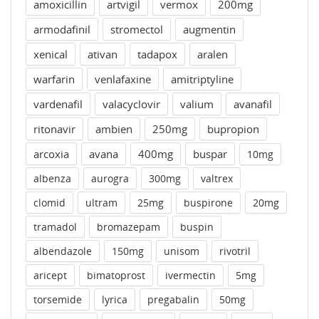
amoxicillin
artvigil
vermox
200mg
armodafinil
stromectol
augmentin
xenical
ativan
tadapox
aralen
warfarin
venlafaxine
amitriptyline
vardenafil
valacyclovir
valium
avanafil
ritonavir
ambien
250mg
bupropion
arcoxia
avana
400mg
buspar
10mg
albenza
aurogra
300mg
valtrex
clomid
ultram
25mg
buspirone
20mg
tramadol
bromazepam
buspin
albendazole
150mg
unisom
rivotril
aricept
bimatoprost
ivermectin
5mg
torsemide
lyrica
pregabalin
50mg