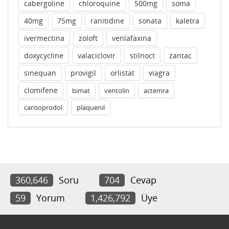
cabergoline
chloroquine
500mg
soma
40mg
75mg
ranitidine
sonata
kaletra
ivermectina
zoloft
venlafaxina
doxycycline
valaciclovir
stilnoct
zantac
sinequan
provigil
orlistat
viagra
clomifene
bimat
ventolin
actemra
carisoprodol
plaquenil
360,646
Soru
704
Cevap
59
Yorum
1,426,792
Üye