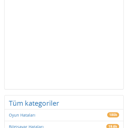
Tüm kategoriler
Oyun Hataları
180k
Bilgisayar Hataları
19.6k