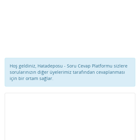
Hoş geldiniz, Hatadeposu - Soru Cevap Platformu sizlere
sorularınızın diğer üyelerimiz tarafından cevaplanması
için bir ortam sağlar.