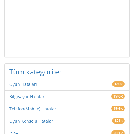
Tüm kategoriler
Oyun Hataları
180k
Bilgisayar Hataları
19.6k
Telefon(Mobile) Hataları
19.6k
Oyun Konsolu Hataları
121k
Diğer
20.1k