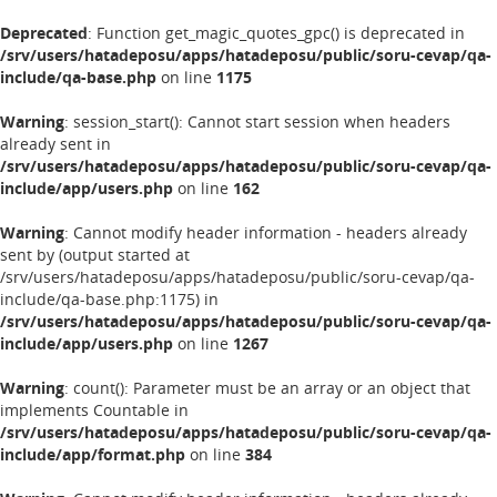
Deprecated
: Function get_magic_quotes_gpc() is deprecated in
/srv/users/hatadeposu/apps/hatadeposu/public/soru-cevap/qa-
include/qa-base.php
on line
1175
Warning
: session_start(): Cannot start session when headers
already sent in
/srv/users/hatadeposu/apps/hatadeposu/public/soru-cevap/qa-
include/app/users.php
on line
162
Warning
: Cannot modify header information - headers already
sent by (output started at
/srv/users/hatadeposu/apps/hatadeposu/public/soru-cevap/qa-
include/qa-base.php:1175) in
/srv/users/hatadeposu/apps/hatadeposu/public/soru-cevap/qa-
include/app/users.php
on line
1267
Warning
: count(): Parameter must be an array or an object that
implements Countable in
/srv/users/hatadeposu/apps/hatadeposu/public/soru-cevap/qa-
include/app/format.php
on line
384