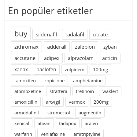
En popüler etiketler
buy
sildenafil
tadalafil
citrate
zithromax
adderall
zaleplon
zyban
accutane
adipex
alprazolam
acticin
xanax
baclofen
zolpidem
100mg
tamoxifen
zopiclone
amphetamine
atomoxetine
strattera
tretinoin
waklert
amoxicillin
artvigil
vermox
200mg
armodafinil
stromectol
augmentin
xenical
ativan
tadapox
aralen
warfarin
venlafaxine
amitriptyline