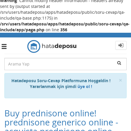
Warning
: Cannot modify header information - headers already
sent by (output started at
/srv/users/hatadeposu/apps/hatadeposu/public/soru-cevap/qa-
include/qa-base.php:1175) in
/srv/users/hatadeposu/apps/hatadeposu/public/soru-cevap/qa-
include/app/page.php
on line
356
Toggle
navigation
Cl
×
Hatadeposu Soru-Cevap Platformuna Hoşgeldin !
Yararlanmak için şimdi
üye ol !
Buy prednisone online!
prednisone generico online -