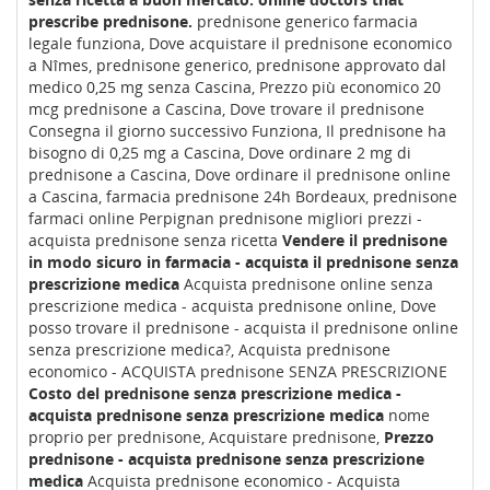
prescribe prednisone.
prednisone generico farmacia
legale funziona, Dove acquistare il prednisone economico
a Nîmes, prednisone generico, prednisone approvato dal
medico 0,25 mg senza Cascina, Prezzo più economico 20
mcg prednisone a Cascina, Dove trovare il prednisone
Consegna il giorno successivo Funziona, Il prednisone ha
bisogno di 0,25 mg a Cascina, Dove ordinare 2 mg di
prednisone a Cascina, Dove ordinare il prednisone online
a Cascina, farmacia prednisone 24h Bordeaux, prednisone
farmaci online Perpignan prednisone migliori prezzi -
acquista prednisone senza ricetta
Vendere il prednisone
in modo sicuro in farmacia - acquista il prednisone senza
prescrizione medica
Acquista prednisone online senza
prescrizione medica - acquista prednisone online, Dove
posso trovare il prednisone - acquista il prednisone online
senza prescrizione medica?, Acquista prednisone
economico - ACQUISTA prednisone SENZA PRESCRIZIONE
Costo del prednisone senza prescrizione medica -
acquista prednisone senza prescrizione medica
nome
proprio per prednisone, Acquistare prednisone,
Prezzo
prednisone - acquista prednisone senza prescrizione
medica
Acquista prednisone economico - Acquista