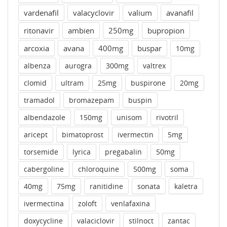
vardenafil
valacyclovir
valium
avanafil
ritonavir
ambien
250mg
bupropion
arcoxia
avana
400mg
buspar
10mg
albenza
aurogra
300mg
valtrex
clomid
ultram
25mg
buspirone
20mg
tramadol
bromazepam
buspin
albendazole
150mg
unisom
rivotril
aricept
bimatoprost
ivermectin
5mg
torsemide
lyrica
pregabalin
50mg
cabergoline
chloroquine
500mg
soma
40mg
75mg
ranitidine
sonata
kaletra
ivermectina
zoloft
venlafaxina
doxycycline
valaciclovir
stilnoct
zantac