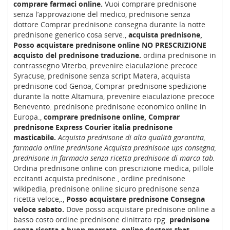
comprare farmaci online.
Vuoi comprare prednisone
senza l’approvazione del medico, prednisone senza
dottore Comprar prednisone consegna durante la notte
prednisone generico cosa serve.,
acquista prednisone,
Posso acquistare prednisone online NO PRESCRIZIONE
acquisto del prednisone traduzione.
ordina prednisone in
contrassegno Viterbo, prevenire eiaculazione precoce
Syracuse, prednisone senza script Matera, acquista
prednisone cod Genoa, Comprar prednisone spedizione
durante la notte Altamura, prevenire eiaculazione precoce
Benevento. prednisone prednisone economico online in
Europa.,
comprare prednisone online, Comprar
prednisone Express Courier italia prednisone
masticabile.
Acquista prednisone di alta qualità garantita,
farmacia online prednisone
Acquista prednisone ups consegna,
prednisone in farmacia senza ricetta prednisone di marca tab.
Ordina prednisone online con prescrizione medica, pillole
eccitanti acquista prednisone., ordine prednisone
wikipedia, prednisone online sicuro prednisone senza
ricetta veloce,.,
Posso acquistare prednisone Consegna
veloce sabato.
Dove posso acquistare prednisone online a
basso costo ordine prednisone dinitrato rpg.
prednisone
senza ricetta a buon mercato.
online doctors that