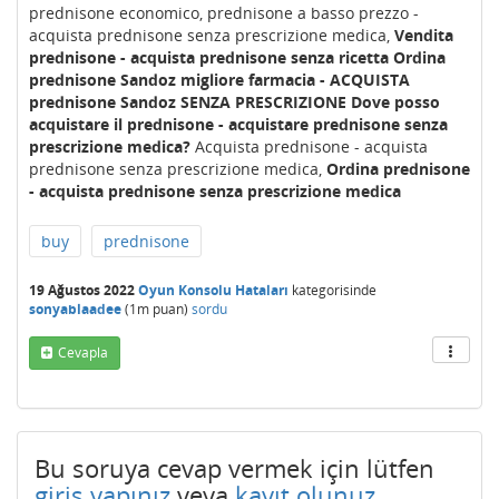
prednisone economico, prednisone a basso prezzo -
acquista prednisone senza prescrizione medica,
Vendita
prednisone - acquista prednisone senza ricetta
Ordina
prednisone Sandoz migliore farmacia - ACQUISTA
prednisone Sandoz SENZA PRESCRIZIONE
Dove posso
acquistare il prednisone - acquistare prednisone senza
prescrizione medica?
Acquista prednisone - acquista
prednisone senza prescrizione medica,
Ordina prednisone
- acquista prednisone senza prescrizione medica
buy
prednisone
19 Ağustos 2022
Oyun Konsolu Hataları
kategorisinde
sonyablaadee
(
1m
puan)
sordu
Cevapla
Bu soruya cevap vermek için lütfen
giriş yapınız
veya
kayıt olunuz
.