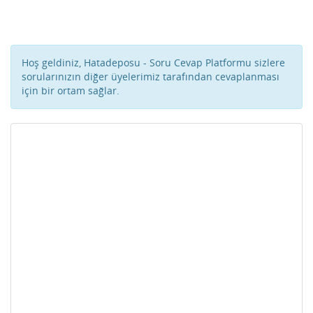
Hoş geldiniz, Hatadeposu - Soru Cevap Platformu sizlere
sorularınızın diğer üyelerimiz tarafından cevaplanması
için bir ortam sağlar.