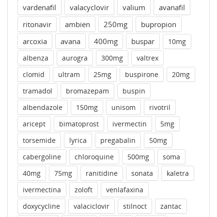
vardenafil
valacyclovir
valium
avanafil
ritonavir
ambien
250mg
bupropion
arcoxia
avana
400mg
buspar
10mg
albenza
aurogra
300mg
valtrex
clomid
ultram
25mg
buspirone
20mg
tramadol
bromazepam
buspin
albendazole
150mg
unisom
rivotril
aricept
bimatoprost
ivermectin
5mg
torsemide
lyrica
pregabalin
50mg
cabergoline
chloroquine
500mg
soma
40mg
75mg
ranitidine
sonata
kaletra
ivermectina
zoloft
venlafaxina
doxycycline
valaciclovir
stilnoct
zantac