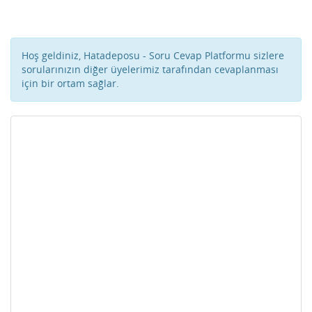
Hoş geldiniz, Hatadeposu - Soru Cevap Platformu sizlere
sorularınızın diğer üyelerimiz tarafından cevaplanması
için bir ortam sağlar.