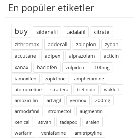
En popüler etiketler
buy
sildenafil
tadalafil
citrate
zithromax
adderall
zaleplon
zyban
accutane
adipex
alprazolam
acticin
xanax
baclofen
zolpidem
100mg
tamoxifen
zopiclone
amphetamine
atomoxetine
strattera
tretinoin
waklert
amoxicillin
artvigil
vermox
200mg
armodafinil
stromectol
augmentin
xenical
ativan
tadapox
aralen
warfarin
venlafaxine
amitriptyline