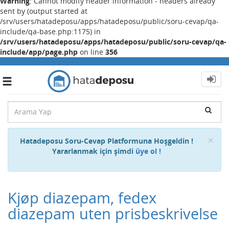
Warning
: Cannot modify header information - headers already
sent by (output started at
/srv/users/hatadeposu/apps/hatadeposu/public/soru-cevap/qa-
include/qa-base.php:1175) in
/srv/users/hatadeposu/apps/hatadeposu/public/soru-cevap/qa-
include/app/page.php
on line
356
Toggle
navigation
Cl
×
Hatadeposu Soru-Cevap Platformuna Hoşgeldin !
Yararlanmak için şimdi
üye ol !
Kjøp diazepam, fedex
diazepam uten prisbeskrivelse