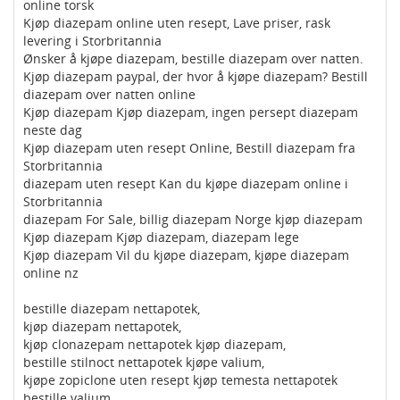
online torsk
Kjøp diazepam online uten resept, Lave priser, rask
levering i Storbritannia
Ønsker å kjøpe diazepam, bestille diazepam over natten.
Kjøp diazepam paypal, der hvor å kjøpe diazepam? Bestill
diazepam over natten online
Kjøp diazepam Kjøp diazepam, ingen persept diazepam
neste dag
Kjøp diazepam uten resept Online, Bestill diazepam fra
Storbritannia
diazepam uten resept Kan du kjøpe diazepam online i
Storbritannia
diazepam For Sale, billig diazepam Norge kjøp diazepam
Kjøp diazepam Kjøp diazepam, diazepam lege
Kjøp diazepam Vil du kjøpe diazepam, kjøpe diazepam
online nz
bestille diazepam nettapotek,
kjøp diazepam nettapotek,
kjøp clonazepam nettapotek kjøp diazepam,
bestille stilnoct nettapotek kjøpe valium,
kjøpe zopiclone uten resept kjøp temesta nettapotek
bestille valium,