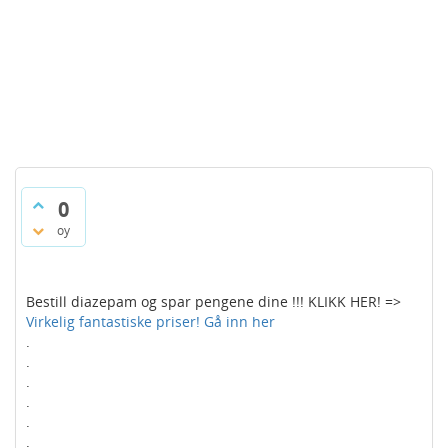
0
oy
Bestill diazepam og spar pengene dine !!! KLIKK HER! =>
Virkelig fantastiske priser! Gå inn her
.
.
.
.
.
.