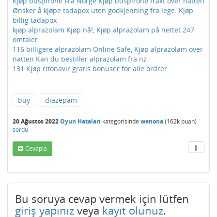
Kjøp buspirone Fra Norge Kjøp buspirone frakt over natten
Ønsker å kjøpe tadapox uten godkjenning fra lege. Kjøp
billig tadapox
kjøp alprazolam Kjøp nå!, Kjøp alprazolam på nettet 247
omtaler
116 billigere alprazolam Online Safe, Kjøp alprazolam over
natten Kan du bestiller alprazolam fra nz
131 Kjøp ritonavir gratis bonuser for alle ordrer
buy
diazepam
20 Ağustos 2022
Oyun Hataları
kategorisinde
wenona
(
162k
puan)
sordu
Cevapla
Bu soruya cevap vermek için lütfen
giriş yapınız
veya
kayıt olunuz
.