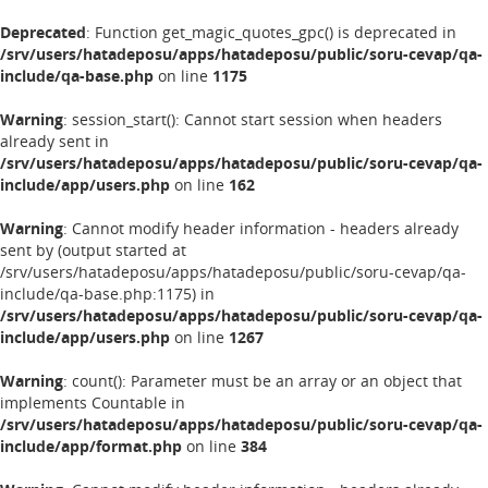
Deprecated
: Function get_magic_quotes_gpc() is deprecated in
/srv/users/hatadeposu/apps/hatadeposu/public/soru-cevap/qa-
include/qa-base.php
on line
1175
Warning
: session_start(): Cannot start session when headers
already sent in
/srv/users/hatadeposu/apps/hatadeposu/public/soru-cevap/qa-
include/app/users.php
on line
162
Warning
: Cannot modify header information - headers already
sent by (output started at
/srv/users/hatadeposu/apps/hatadeposu/public/soru-cevap/qa-
include/qa-base.php:1175) in
/srv/users/hatadeposu/apps/hatadeposu/public/soru-cevap/qa-
include/app/users.php
on line
1267
Warning
: count(): Parameter must be an array or an object that
implements Countable in
/srv/users/hatadeposu/apps/hatadeposu/public/soru-cevap/qa-
include/app/format.php
on line
384