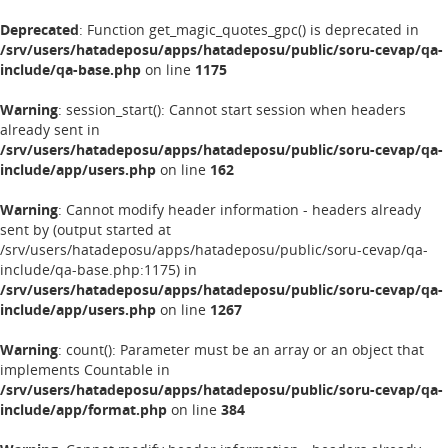
Deprecated
: Function get_magic_quotes_gpc() is deprecated in
/srv/users/hatadeposu/apps/hatadeposu/public/soru-cevap/qa-
include/qa-base.php
on line
1175
Warning
: session_start(): Cannot start session when headers
already sent in
/srv/users/hatadeposu/apps/hatadeposu/public/soru-cevap/qa-
include/app/users.php
on line
162
Warning
: Cannot modify header information - headers already
sent by (output started at
/srv/users/hatadeposu/apps/hatadeposu/public/soru-cevap/qa-
include/qa-base.php:1175) in
/srv/users/hatadeposu/apps/hatadeposu/public/soru-cevap/qa-
include/app/users.php
on line
1267
Warning
: count(): Parameter must be an array or an object that
implements Countable in
/srv/users/hatadeposu/apps/hatadeposu/public/soru-cevap/qa-
include/app/format.php
on line
384