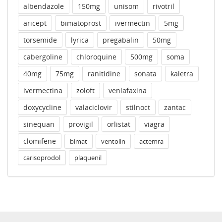
albendazole
150mg
unisom
rivotril
aricept
bimatoprost
ivermectin
5mg
torsemide
lyrica
pregabalin
50mg
cabergoline
chloroquine
500mg
soma
40mg
75mg
ranitidine
sonata
kaletra
ivermectina
zoloft
venlafaxina
doxycycline
valaciclovir
stilnoct
zantac
sinequan
provigil
orlistat
viagra
clomifene
bimat
ventolin
actemra
carisoprodol
plaquenil