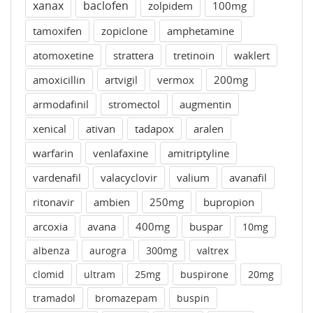
xanax
baclofen
zolpidem
100mg
tamoxifen
zopiclone
amphetamine
atomoxetine
strattera
tretinoin
waklert
amoxicillin
artvigil
vermox
200mg
armodafinil
stromectol
augmentin
xenical
ativan
tadapox
aralen
warfarin
venlafaxine
amitriptyline
vardenafil
valacyclovir
valium
avanafil
ritonavir
ambien
250mg
bupropion
arcoxia
avana
400mg
buspar
10mg
albenza
aurogra
300mg
valtrex
clomid
ultram
25mg
buspirone
20mg
tramadol
bromazepam
buspin