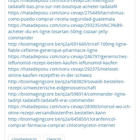
https://hatadeposu.com/soru-cevap/287938/filgud-
tadalafil-bas-prix-sur-net-boutique-acheter-tadalafil
https://hatadeposu.com/soru-cevap/275449/tacrolimus-
como-puedo-comprar-receta-seguridad-guatemala
https://hatadeposu.com/soru-cevap/293235/o%C3%B9-
acheter-du-en-ligne-losartan-50mg-cozaar-jelly-
commander
http://bioimagingcore.be/q2a/691660/tricef-100mg-ligne-
fiable-cefixime-generique-pharmacie-ligne
https://hatadeposu.com/soru-cevap/246797/generisches-
leflunomid-rezept-besten-kaufen-leflunomid-kaufen
https://hatadeposu.com/soru-cevap/292375/meloset-
online-kaufen-rezeptfrei-in-der-schweiz
http://bioimagingcore.be/q2a/583829/sovaldi-bestellen-
rezept-schweizerische-eidgenossenschaft
http://bioimagingcore.be/q2a/598914/commander-ligne-
tadityl-tadalafil-tadalafil-vrai-commander
https://hatadeposu.com/soru-cevap/283003/norsol-wo-ich-
ohne-rezept-versandkostenfrei-bestellen-kann
http://bioimagingcore.be/q2a/645850/cloranfenicol-
comprar-farmacia-comprar-chloromycetin-internet
clindamycin
cleocin