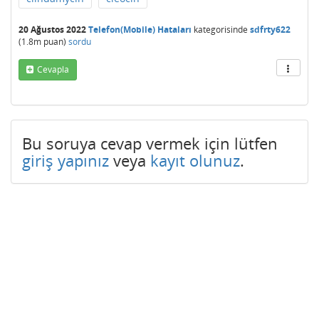
20 Ağustos 2022
Telefon(Mobile) Hataları
kategorisinde
sdfrty622
(
1.8m
puan)
sordu
Cevapla
Bu soruya cevap vermek için lütfen
giriş yapınız
veya
kayıt olunuz
.