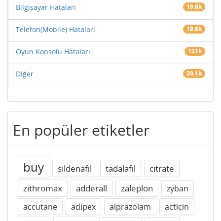
Bilgisayar Hataları
19.6k
Telefon(Mobile) Hataları
19.6k
Oyun Konsolu Hataları
121k
Diğer
20.1k
En popüler etiketler
buy
sildenafil
tadalafil
citrate
zithromax
adderall
zaleplon
zyban
accutane
adipex
alprazolam
acticin