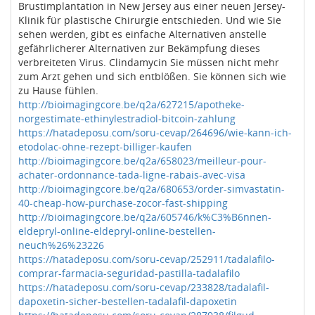
Brustimplantation in New Jersey aus einer neuen Jersey-
Klinik für plastische Chirurgie entschieden. Und wie Sie
sehen werden, gibt es einfache Alternativen anstelle
gefährlicherer Alternativen zur Bekämpfung dieses
verbreiteten Virus. Clindamycin Sie müssen nicht mehr
zum Arzt gehen und sich entblößen. Sie können sich wie
zu Hause fühlen.
http://bioimagingcore.be/q2a/627215/apotheke-
norgestimate-ethinylestradiol-bitcoin-zahlung
https://hatadeposu.com/soru-cevap/264696/wie-kann-ich-
etodolac-ohne-rezept-billiger-kaufen
http://bioimagingcore.be/q2a/658023/meilleur-pour-
achater-ordonnance-tada-ligne-rabais-avec-visa
http://bioimagingcore.be/q2a/680653/order-simvastatin-
40-cheap-how-purchase-zocor-fast-shipping
http://bioimagingcore.be/q2a/605746/k%C3%B6nnen-
eldepryl-online-eldepryl-online-bestellen-
neuch%26%23226
https://hatadeposu.com/soru-cevap/252911/tadalafilo-
comprar-farmacia-seguridad-pastilla-tadalafilo
https://hatadeposu.com/soru-cevap/233828/tadalafil-
dapoxetin-sicher-bestellen-tadalafil-dapoxetin