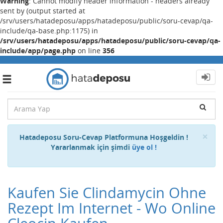
Warning
: Cannot modify header information - headers already
sent by (output started at
/srv/users/hatadeposu/apps/hatadeposu/public/soru-cevap/qa-
include/qa-base.php:1175) in
/srv/users/hatadeposu/apps/hatadeposu/public/soru-cevap/qa-
include/app/page.php
on line
356
Toggle
navigation
Cl
×
Hatadeposu Soru-Cevap Platformuna Hoşgeldin !
Yararlanmak için şimdi
üye ol !
Kaufen Sie Clindamycin Ohne
Rezept Im Internet - Wo Online