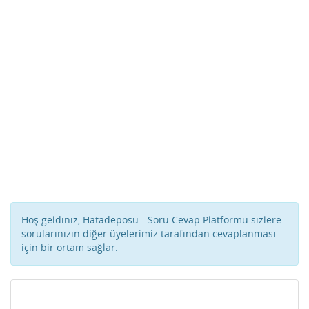
Hoş geldiniz, Hatadeposu - Soru Cevap Platformu sizlere
sorularınızın diğer üyelerimiz tarafından cevaplanması
için bir ortam sağlar.