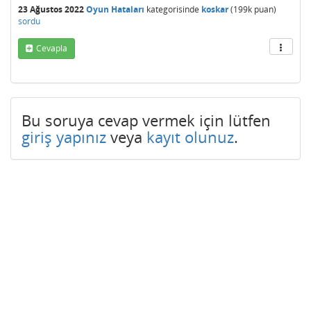
23 Ağustos 2022
Oyun Hataları
kategorisinde
koskar
(
199k
puan)
sordu
Cevapla
Bu soruya cevap vermek için lütfen
giriş yapınız
veya
kayıt olunuz
.