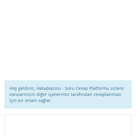
Hoş geldiniz, Hatadeposu - Soru Cevap Platformu sizlere
sorularınızın diğer üyelerimiz tarafından cevaplanması
için bir ortam sağlar.