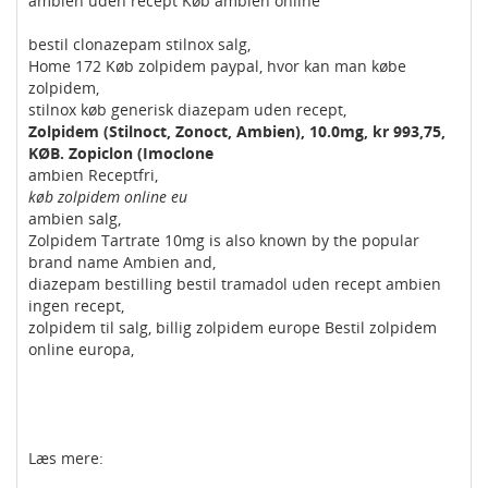
ambien uden recept Køb ambien online
bestil clonazepam stilnox salg,
Home 172 Køb zolpidem paypal, hvor kan man købe
zolpidem,
stilnox køb generisk diazepam uden recept,
Zolpidem (Stilnoct, Zonoct, Ambien), 10.0mg, kr 993,75,
KØB. Zopiclon (Imoclone
ambien Receptfri,
køb zolpidem online eu
ambien salg,
Zolpidem Tartrate 10mg is also known by the popular
brand name Ambien and,
diazepam bestilling bestil tramadol uden recept ambien
ingen recept,
zolpidem til salg, billig zolpidem europe Bestil zolpidem
online europa,
Læs mere: