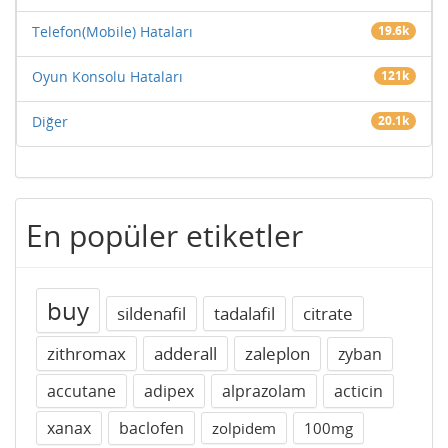
Telefon(Mobile) Hataları
19.6k
Oyun Konsolu Hataları
121k
Diğer
20.1k
En popüler etiketler
buy
sildenafil
tadalafil
citrate
zithromax
adderall
zaleplon
zyban
accutane
adipex
alprazolam
acticin
xanax
baclofen
zolpidem
100mg