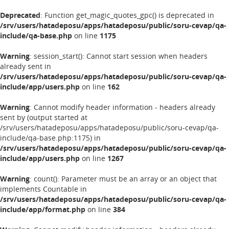
Deprecated
: Function get_magic_quotes_gpc() is deprecated in
/srv/users/hatadeposu/apps/hatadeposu/public/soru-cevap/qa-
include/qa-base.php
on line
1175
Warning
: session_start(): Cannot start session when headers
already sent in
/srv/users/hatadeposu/apps/hatadeposu/public/soru-cevap/qa-
include/app/users.php
on line
162
Warning
: Cannot modify header information - headers already
sent by (output started at
/srv/users/hatadeposu/apps/hatadeposu/public/soru-cevap/qa-
include/qa-base.php:1175) in
/srv/users/hatadeposu/apps/hatadeposu/public/soru-cevap/qa-
include/app/users.php
on line
1267
Warning
: count(): Parameter must be an array or an object that
implements Countable in
/srv/users/hatadeposu/apps/hatadeposu/public/soru-cevap/qa-
include/app/format.php
on line
384