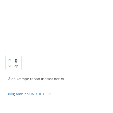
0
oy
Få en kæmpe rabat! Indtast her =>
Billig ambien! INDTIL HER!
.
.
.