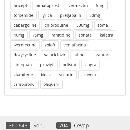
aricept
bimatoprost
ivermectin
5mg
torsemide
lyrica
pregabalin
50mg
cabergoline
chloroquine
500mg
soma
40mg
75mg
ranitidine
sonata
kaletra
ivermectina
zoloft
venlafaxina
doxycycline
valaciclovir
stilnoct
zantac
sinequan
provigil
orlistat
viagra
clomifene
bimat
ventolin
actemra
carisoprodol
plaquenil
360,646
Soru
704
Cevap