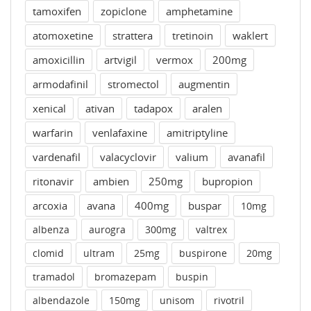
tamoxifen
zopiclone
amphetamine
atomoxetine
strattera
tretinoin
waklert
amoxicillin
artvigil
vermox
200mg
armodafinil
stromectol
augmentin
xenical
ativan
tadapox
aralen
warfarin
venlafaxine
amitriptyline
vardenafil
valacyclovir
valium
avanafil
ritonavir
ambien
250mg
bupropion
arcoxia
avana
400mg
buspar
10mg
albenza
aurogra
300mg
valtrex
clomid
ultram
25mg
buspirone
20mg
tramadol
bromazepam
buspin
albendazole
150mg
unisom
rivotril