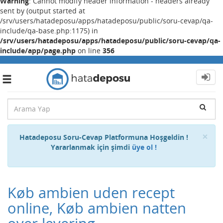
Warning
: Cannot modify header information - headers already
sent by (output started at
/srv/users/hatadeposu/apps/hatadeposu/public/soru-cevap/qa-
include/qa-base.php:1175) in
/srv/users/hatadeposu/apps/hatadeposu/public/soru-cevap/qa-
include/app/page.php
on line
356
Toggle
navigation
Cl
×
Hatadeposu Soru-Cevap Platformuna Hoşgeldin !
Yararlanmak için şimdi
üye ol !
Køb ambien uden recept
online, Køb ambien natten