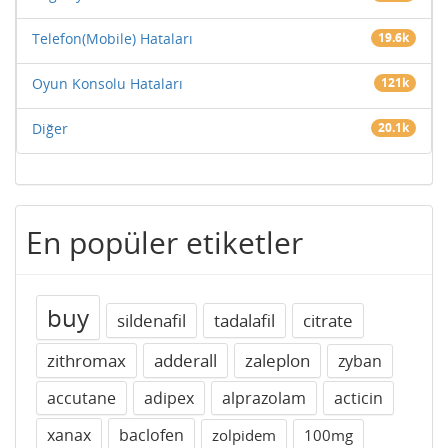
Telefon(Mobile) Hataları
19.6k
Oyun Konsolu Hataları
121k
Diğer
20.1k
En popüler etiketler
buy
sildenafil
tadalafil
citrate
zithromax
adderall
zaleplon
zyban
accutane
adipex
alprazolam
acticin
xanax
baclofen
zolpidem
100mg