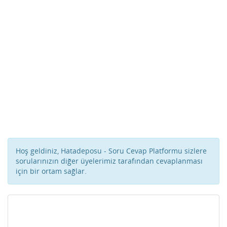
Hoş geldiniz, Hatadeposu - Soru Cevap Platformu sizlere
sorularınızın diğer üyelerimiz tarafından cevaplanması
için bir ortam sağlar.