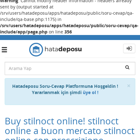
Warning
: Cannot modify header information - headers already
sent by (output started at
/srv/users/hatadeposu/apps/hatadeposu/public/soru-cevap/qa-
include/qa-base.php:1175) in
/srv/users/hatadeposu/apps/hatadeposu/public/soru-cevap/qa-
include/app/page.php
on line
356
Toggle
navigation
Cl
×
Hatadeposu Soru-Cevap Platformuna Hoşgeldin !
Yararlanmak için şimdi
üye ol !
Buy stilnoct online! stilnoct
online a buon mercato stilnoct