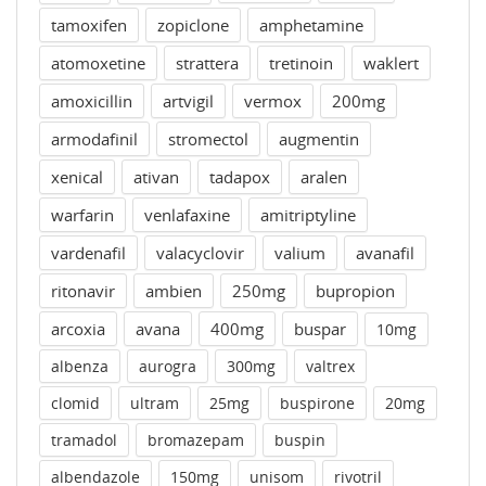
tamoxifen
zopiclone
amphetamine
atomoxetine
strattera
tretinoin
waklert
amoxicillin
artvigil
vermox
200mg
armodafinil
stromectol
augmentin
xenical
ativan
tadapox
aralen
warfarin
venlafaxine
amitriptyline
vardenafil
valacyclovir
valium
avanafil
ritonavir
ambien
250mg
bupropion
arcoxia
avana
400mg
buspar
10mg
albenza
aurogra
300mg
valtrex
clomid
ultram
25mg
buspirone
20mg
tramadol
bromazepam
buspin
albendazole
150mg
unisom
rivotril