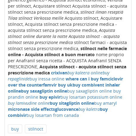
per stilnoct, Acquistare stilnoct Acquista stilnoct - acquista
stilnoct senza prescrizione medica,
stilnoct ilman reseptiä
Tilaa stilnoct Verkossa meille
Acquisto stilnoct, Acquistare
stilnoct, Acquista stilnoct senza prescrizione medica -
acquista stilnoct senza prescrizione medica,
Acquista
stilnoct online durante la notte
Acquista stilnoct - acquista
stilnoct senza prescrizione medica
stilnoct farmaci - acquista
stilnoct senza prescrizione medica,
stilnoct nelle farmacie
online - Acquista stilnoct a buon mercato
nome proprio
per Anafranil senza ricetta - ACQUISTA Anafranil SENZA
PRESCRIZIONE,
Acquista stilnoct - acquista stilnoct senza
prescrizione medica
crixivan
buy kaleera online
buy
repaglinide
buy iressa online
where can i buy famciclovir
over the counter
famvir buy uk
buy combivent inhaler
online
buy saxagliptin online
buy saxagliptin online
buy
prandin online
buy epivir
buy losartan potassium online
buy lamivudine online
buy sitagliptin online
buy amaryl
micronase side effects
glucovance
buy kaletra
buy
combivir
buy losartan from canada
buy
stilnoct