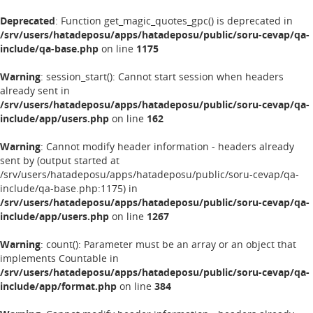
Deprecated
: Function get_magic_quotes_gpc() is deprecated in
/srv/users/hatadeposu/apps/hatadeposu/public/soru-cevap/qa-
include/qa-base.php
on line
1175
Warning
: session_start(): Cannot start session when headers
already sent in
/srv/users/hatadeposu/apps/hatadeposu/public/soru-cevap/qa-
include/app/users.php
on line
162
Warning
: Cannot modify header information - headers already
sent by (output started at
/srv/users/hatadeposu/apps/hatadeposu/public/soru-cevap/qa-
include/qa-base.php:1175) in
/srv/users/hatadeposu/apps/hatadeposu/public/soru-cevap/qa-
include/app/users.php
on line
1267
Warning
: count(): Parameter must be an array or an object that
implements Countable in
/srv/users/hatadeposu/apps/hatadeposu/public/soru-cevap/qa-
include/app/format.php
on line
384