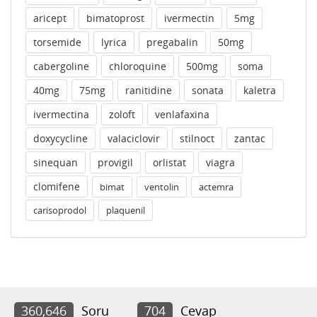
aricept
bimatoprost
ivermectin
5mg
torsemide
lyrica
pregabalin
50mg
cabergoline
chloroquine
500mg
soma
40mg
75mg
ranitidine
sonata
kaletra
ivermectina
zoloft
venlafaxina
doxycycline
valaciclovir
stilnoct
zantac
sinequan
provigil
orlistat
viagra
clomifene
bimat
ventolin
actemra
carisoprodol
plaquenil
360,646
Soru
704
Cevap