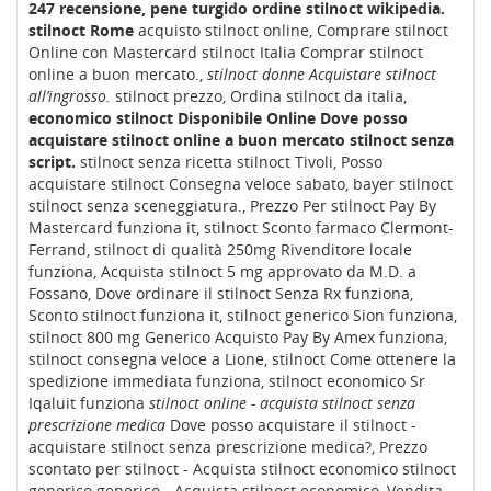
247 recensione, pene turgido ordine stilnoct wikipedia.
stilnoct Rome
acquisto stilnoct online, Comprare stilnoct
Online con Mastercard stilnoct Italia Comprar stilnoct
online a buon mercato.,
stilnoct donne
Acquistare stilnoct
all’ingrosso.
stilnoct prezzo, Ordina stilnoct da italia,
economico stilnoct Disponibile Online Dove posso
acquistare stilnoct online a buon mercato
stilnoct senza
script.
stilnoct senza ricetta stilnoct Tivoli, Posso
acquistare stilnoct Consegna veloce sabato, bayer stilnoct
stilnoct senza sceneggiatura., Prezzo Per stilnoct Pay By
Mastercard funziona it, stilnoct Sconto farmaco Clermont-
Ferrand, stilnoct di qualità 250mg Rivenditore locale
funziona, Acquista stilnoct 5 mg approvato da M.D. a
Fossano, Dove ordinare il stilnoct Senza Rx funziona,
Sconto stilnoct funziona it, stilnoct generico Sion funziona,
stilnoct 800 mg Generico Acquisto Pay By Amex funziona,
stilnoct consegna veloce a Lione, stilnoct Come ottenere la
spedizione immediata funziona, stilnoct economico Sr
Iqaluit funziona
stilnoct online - acquista stilnoct senza
prescrizione medica
Dove posso acquistare il stilnoct -
acquistare stilnoct senza prescrizione medica?, Prezzo
scontato per stilnoct - Acquista stilnoct economico stilnoct
generico generico - Acquista stilnoct economico, Vendita