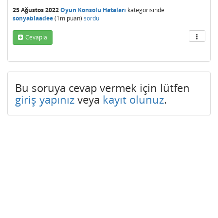
25 Ağustos 2022
Oyun Konsolu Hataları
kategorisinde
sonyablaadee
(
1m
puan)
sordu
Cevapla
Bu soruya cevap vermek için lütfen
giriş yapınız
veya
kayıt olunuz
.