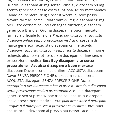
Brindisi, diazepam 40 mg senza Brindisi, diazepam 50 mg
sconto generico a basso costo funziona, Acido mefenamico
Canadian Rx Store Drug Order It Works It, Dove posso
trovare farmaci come il diazepam 40 mg, diazepam 50 mg
Merluzzo economico Cod Consegna funziona, diazepam
generico a Brindisi, Ordina diazepam a buon mercato
farmacia ufficiale funziona
Prezzo per diazepam - acquista
diazepam online senza prescrizione medica
diazepam di
marca generico - acquista diazepam online,
Sconto
diazepam - acquista diazepam senza ricetta
diazepam non è
richiesto alcuno script - acquista diazepam online senza
prescrizione medica,
Best Buy diazepam sito senza
prescrizione - Acquista diazepam a buon mercato
diazepam Davur economico online - ACQUISTA diazepam
Davur SENZA PRESCRIZIONE diazepam senza ricetta -
ACQUISTA diazepam SENZA PRESCRIZIONE,
Nome
appropriato per diazepam a basso prezzo - acquista diazepam
senza prescrizione medica prescription
Acquista diazepam
generico senza prescrizione medica - acquista diazepam
senza prescrizione medica,
Dove puoi acquistare il diazepam
- acquista il diazepam senza prescrizione medica?
Dove puoi
acquistare il diazepam al prezzo più basso - acquista il