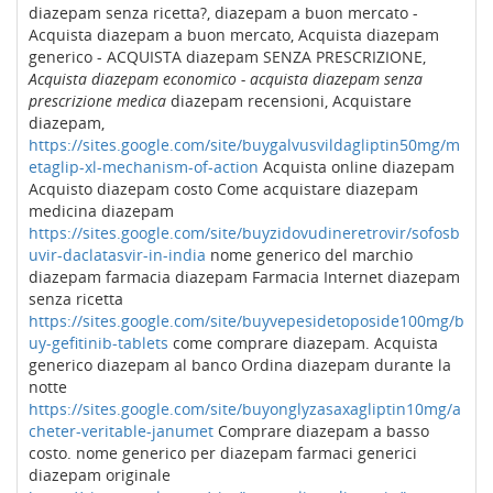
diazepam senza ricetta?, diazepam a buon mercato -
Acquista diazepam a buon mercato, Acquista diazepam
generico - ACQUISTA diazepam SENZA PRESCRIZIONE,
Acquista diazepam economico - acquista diazepam senza
prescrizione medica
diazepam recensioni, Acquistare
diazepam,
https://sites.google.com/site/buygalvusvildagliptin50mg/m
etaglip-xl-mechanism-of-action
Acquista online diazepam
Acquisto diazepam costo Come acquistare diazepam
medicina diazepam
https://sites.google.com/site/buyzidovudineretrovir/sofosb
uvir-daclatasvir-in-india
nome generico del marchio
diazepam farmacia diazepam Farmacia Internet diazepam
senza ricetta
https://sites.google.com/site/buyvepesidetoposide100mg/b
uy-gefitinib-tablets
come comprare diazepam. Acquista
generico diazepam al banco Ordina diazepam durante la
notte
https://sites.google.com/site/buyonglyzasaxagliptin10mg/a
cheter-veritable-janumet
Comprare diazepam a basso
costo. nome generico per diazepam farmaci generici
diazepam originale