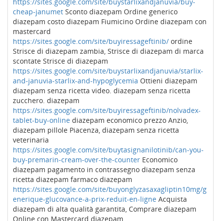
https://sites.google.com/site/buystarlixandjanuvia/buy-
cheap-janumet
Sconto diazepam Ordine generico
diazepam costo diazepam Fiumicino Ordine diazepam con
mastercard
https://sites.google.com/site/buyiressageftinib/
ordine
Strisce di diazepam zambia, Strisce di diazepam di marca
scontate Strisce di diazepam
https://sites.google.com/site/buystarlixandjanuvia/starlix-
and-januvia-starlix-and-hypoglycemia
Ottieni diazepam
diazepam senza ricetta video. diazepam senza ricetta
zucchero. diazepam
https://sites.google.com/site/buyiressageftinib/nolvadex-
tablet-buy-online
diazepam economico prezzo Anzio,
diazepam pillole Piacenza, diazepam senza ricetta
veterinaria
https://sites.google.com/site/buytasignanilotinib/can-you-
buy-premarin-cream-over-the-counter
Economico
diazepam pagamento in contrassegno diazepam senza
ricetta diazepam farmaco diazepam
https://sites.google.com/site/buyonglyzasaxagliptin10mg/g
enerique-glucovance-a-prix-reduit-en-ligne
Acquista
diazepam di alta qualità garantita, Comprare diazepam
Online con Mastercard diazepam