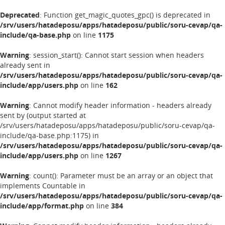
Deprecated
: Function get_magic_quotes_gpc() is deprecated in
/srv/users/hatadeposu/apps/hatadeposu/public/soru-cevap/qa-
include/qa-base.php
on line
1175
Warning
: session_start(): Cannot start session when headers
already sent in
/srv/users/hatadeposu/apps/hatadeposu/public/soru-cevap/qa-
include/app/users.php
on line
162
Warning
: Cannot modify header information - headers already
sent by (output started at
/srv/users/hatadeposu/apps/hatadeposu/public/soru-cevap/qa-
include/qa-base.php:1175) in
/srv/users/hatadeposu/apps/hatadeposu/public/soru-cevap/qa-
include/app/users.php
on line
1267
Warning
: count(): Parameter must be an array or an object that
implements Countable in
/srv/users/hatadeposu/apps/hatadeposu/public/soru-cevap/qa-
include/app/format.php
on line
384