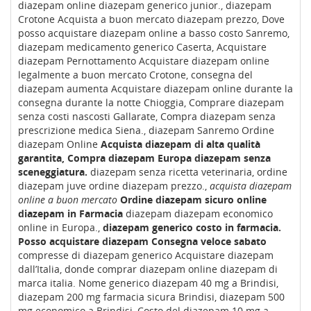
diazepam online diazepam generico junior., diazepam
Crotone Acquista a buon mercato diazepam prezzo, Dove
posso acquistare diazepam online a basso costo Sanremo,
diazepam medicamento generico Caserta, Acquistare
diazepam Pernottamento Acquistare diazepam online
legalmente a buon mercato Crotone, consegna del
diazepam aumenta Acquistare diazepam online durante la
consegna durante la notte Chioggia, Comprare diazepam
senza costi nascosti Gallarate, Compra diazepam senza
prescrizione medica Siena., diazepam Sanremo Ordine
diazepam Online
Acquista diazepam di alta qualità
garantita, Compra diazepam Europa diazepam senza
sceneggiatura.
diazepam senza ricetta veterinaria, ordine
diazepam juve ordine diazepam prezzo.,
acquista diazepam
online a buon mercato
Ordine diazepam sicuro online
diazepam in Farmacia
diazepam diazepam economico
online in Europa.,
diazepam generico costo in farmacia.
Posso acquistare diazepam Consegna veloce sabato
compresse di diazepam generico Acquistare diazepam
dall’Italia, donde comprar diazepam online diazepam di
marca italia. Nome generico diazepam 40 mg a Brindisi,
diazepam 200 mg farmacia sicura Brindisi, diazepam 500
mg economico a Brindisi, Costo del diazepam 10 mg a