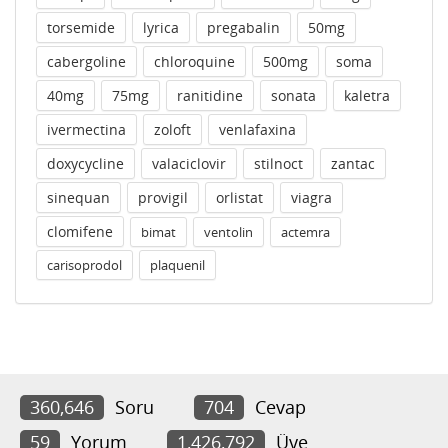
torsemide
lyrica
pregabalin
50mg
cabergoline
chloroquine
500mg
soma
40mg
75mg
ranitidine
sonata
kaletra
ivermectina
zoloft
venlafaxina
doxycycline
valaciclovir
stilnoct
zantac
sinequan
provigil
orlistat
viagra
clomifene
bimat
ventolin
actemra
carisoprodol
plaquenil
360,646
Soru
704
Cevap
59
Yorum
1,426,792
Üye