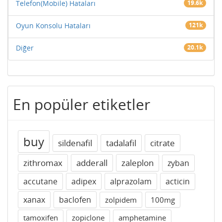
Telefon(Mobile) Hataları
19.6k
Oyun Konsolu Hataları
121k
Diğer
20.1k
En popüler etiketler
buy
sildenafil
tadalafil
citrate
zithromax
adderall
zaleplon
zyban
accutane
adipex
alprazolam
acticin
xanax
baclofen
zolpidem
100mg
tamoxifen
zopiclone
amphetamine