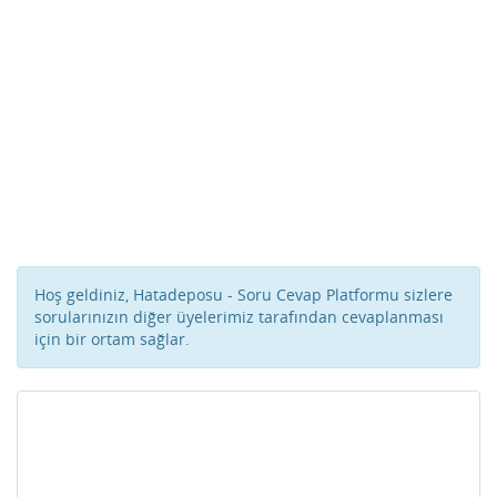
Hoş geldiniz, Hatadeposu - Soru Cevap Platformu sizlere
sorularınızın diğer üyelerimiz tarafından cevaplanması
için bir ortam sağlar.