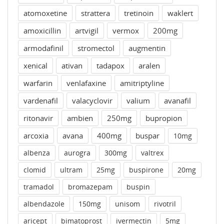
atomoxetine
strattera
tretinoin
waklert
amoxicillin
artvigil
vermox
200mg
armodafinil
stromectol
augmentin
xenical
ativan
tadapox
aralen
warfarin
venlafaxine
amitriptyline
vardenafil
valacyclovir
valium
avanafil
ritonavir
ambien
250mg
bupropion
arcoxia
avana
400mg
buspar
10mg
albenza
aurogra
300mg
valtrex
clomid
ultram
25mg
buspirone
20mg
tramadol
bromazepam
buspin
albendazole
150mg
unisom
rivotril
aricept
bimatoprost
ivermectin
5mg