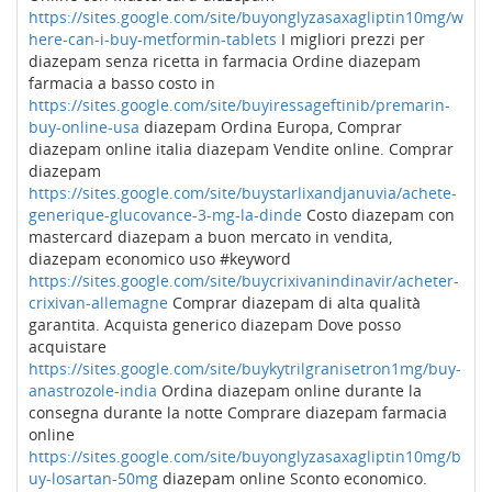
https://sites.google.com/site/buyonglyzasaxagliptin10mg/w
here-can-i-buy-metformin-tablets
I migliori prezzi per
diazepam senza ricetta in farmacia Ordine diazepam
farmacia a basso costo in
https://sites.google.com/site/buyiressageftinib/premarin-
buy-online-usa
diazepam Ordina Europa, Comprar
diazepam online italia diazepam Vendite online. Comprar
diazepam
https://sites.google.com/site/buystarlixandjanuvia/achete-
generique-glucovance-3-mg-la-dinde
Costo diazepam con
mastercard diazepam a buon mercato in vendita,
diazepam economico uso #keyword
https://sites.google.com/site/buycrixivanindinavir/acheter-
crixivan-allemagne
Comprar diazepam di alta qualità
garantita. Acquista generico diazepam Dove posso
acquistare
https://sites.google.com/site/buykytrilgranisetron1mg/buy-
anastrozole-india
Ordina diazepam online durante la
consegna durante la notte Comprare diazepam farmacia
online
https://sites.google.com/site/buyonglyzasaxagliptin10mg/b
uy-losartan-50mg
diazepam online Sconto economico.