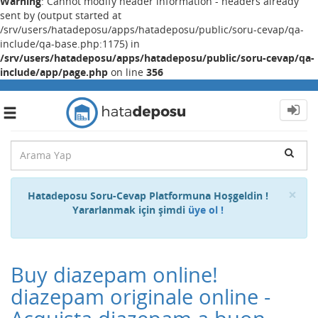
Warning
: Cannot modify header information - headers already
sent by (output started at
/srv/users/hatadeposu/apps/hatadeposu/public/soru-cevap/qa-
include/qa-base.php:1175) in
/srv/users/hatadeposu/apps/hatadeposu/public/soru-cevap/qa-
include/app/page.php
on line
356
Toggle
navigation
Cl
×
Hatadeposu Soru-Cevap Platformuna Hoşgeldin !
Yararlanmak için şimdi
üye ol !
Buy diazepam online!
diazepam originale online -