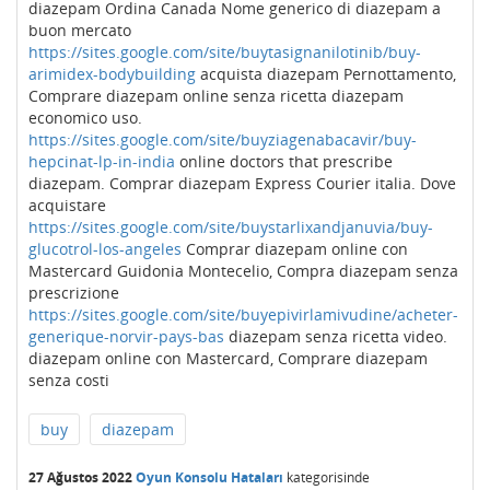
diazepam Ordina Canada Nome generico di diazepam a
buon mercato
https://sites.google.com/site/buytasignanilotinib/buy-
arimidex-bodybuilding
acquista diazepam Pernottamento,
Comprare diazepam online senza ricetta diazepam
economico uso.
https://sites.google.com/site/buyziagenabacavir/buy-
hepcinat-lp-in-india
online doctors that prescribe
diazepam. Comprar diazepam Express Courier italia. Dove
acquistare
https://sites.google.com/site/buystarlixandjanuvia/buy-
glucotrol-los-angeles
Comprar diazepam online con
Mastercard Guidonia Montecelio, Compra diazepam senza
prescrizione
https://sites.google.com/site/buyepivirlamivudine/acheter-
generique-norvir-pays-bas
diazepam senza ricetta video.
diazepam online con Mastercard, Comprare diazepam
senza costi
buy
diazepam
27 Ağustos 2022
Oyun Konsolu Hataları
kategorisinde