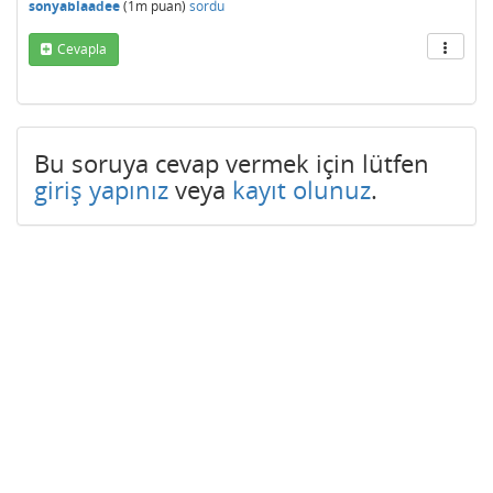
sonyablaadee
(
1m
puan)
sordu
Cevapla
Bu soruya cevap vermek için lütfen
giriş yapınız
veya
kayıt olunuz
.