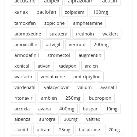
accutane
adipex
alprazolam
acticin
xanax
baclofen
zolpidem
100mg
tamoxifen
zopiclone
amphetamine
atomoxetine
strattera
tretinoin
waklert
amoxicillin
artvigil
vermox
200mg
armodafinil
stromectol
augmentin
xenical
ativan
tadapox
aralen
warfarin
venlafaxine
amitriptyline
vardenafil
valacyclovir
valium
avanafil
ritonavir
ambien
250mg
bupropion
arcoxia
avana
400mg
buspar
10mg
albenza
aurogra
300mg
valtrex
clomid
ultram
25mg
buspirone
20mg