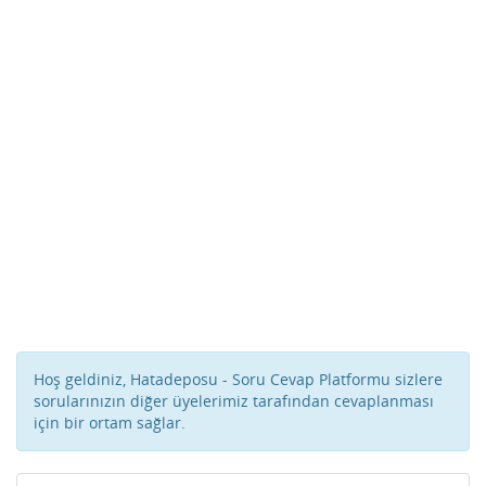
Hoş geldiniz, Hatadeposu - Soru Cevap Platformu sizlere
sorularınızın diğer üyelerimiz tarafından cevaplanması
için bir ortam sağlar.