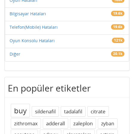
Oyun Hataları
Bilgisayar Hataları
19.6k
Telefon(Mobile) Hataları
19.6k
Oyun Konsolu Hataları
121k
Diğer
20.1k
En popüler etiketler
buy
sildenafil
tadalafil
citrate
zithromax
adderall
zaleplon
zyban