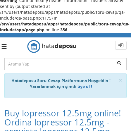
Warning
: Cannot modify header information - headers already
sent by (output started at
/srv/users/hatadeposu/apps/hatadeposu/public/soru-cevap/qa-
include/qa-base.php:1175) in
/srv/users/hatadeposu/apps/hatadeposu/public/soru-cevap/qa-
include/app/page.php
on line
356
Toggle
navigation
Cl
×
Hatadeposu Soru-Cevap Platformuna Hoşgeldin !
Yararlanmak için şimdi
üye ol !
Buy lopressor 12.5mg online!
Ordina lopressor 12.5mg -