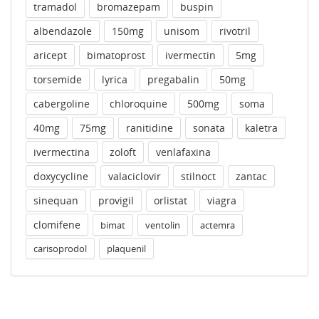
tramadol
bromazepam
buspin
albendazole
150mg
unisom
rivotril
aricept
bimatoprost
ivermectin
5mg
torsemide
lyrica
pregabalin
50mg
cabergoline
chloroquine
500mg
soma
40mg
75mg
ranitidine
sonata
kaletra
ivermectina
zoloft
venlafaxina
doxycycline
valaciclovir
stilnoct
zantac
sinequan
provigil
orlistat
viagra
clomifene
bimat
ventolin
actemra
carisoprodol
plaquenil