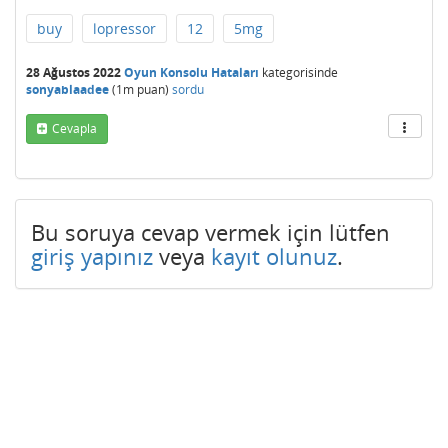
buy
lopressor
12
5mg
28 Ağustos 2022
Oyun Konsolu Hataları
kategorisinde
sonyablaadee
(
1m
puan)
sordu
Cevapla
Bu soruya cevap vermek için lütfen
giriş yapınız
veya
kayıt olunuz
.