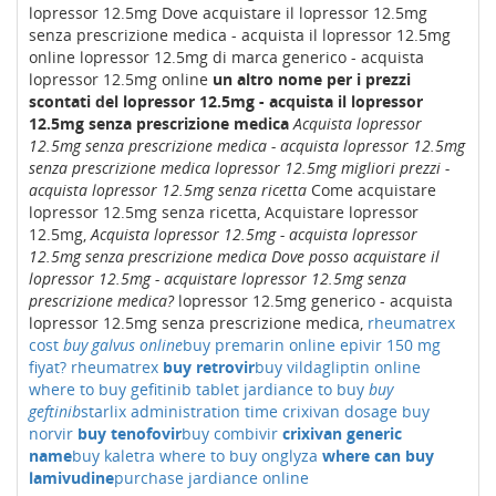
lopressor 12.5mg Dove acquistare il lopressor 12.5mg
senza prescrizione medica - acquista il lopressor 12.5mg
online lopressor 12.5mg di marca generico - acquista
lopressor 12.5mg online
un altro nome per i prezzi
scontati del lopressor 12.5mg - acquista il lopressor
12.5mg senza prescrizione medica
Acquista lopressor
12.5mg senza prescrizione medica - acquista lopressor 12.5mg
senza prescrizione medica
lopressor 12.5mg migliori prezzi -
acquista lopressor 12.5mg senza ricetta
Come acquistare
lopressor 12.5mg senza ricetta, Acquistare lopressor
12.5mg,
Acquista lopressor 12.5mg - acquista lopressor
12.5mg senza prescrizione medica
Dove posso acquistare il
lopressor 12.5mg - acquistare lopressor 12.5mg senza
prescrizione medica?
lopressor 12.5mg generico - acquista
lopressor 12.5mg senza prescrizione medica,
rheumatrex
cost
buy galvus online
buy premarin online
epivir 150 mg
fiyat?
rheumatrex
buy retrovir
buy vildagliptin online
where to buy gefitinib tablet
jardiance to buy
buy
geftinib
starlix administration time
crixivan dosage
buy
norvir
buy tenofovir
buy combivir
crixivan generic
name
buy kaletra
where to buy onglyza
where can buy
lamivudine
purchase jardiance online