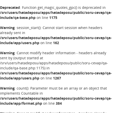
Deprecated
: Function get_magic_quotes_gpc() is deprecated in
/srv/users/hatadeposu/apps/hatadeposu/public/soru-cevap/qa-
include/qa-base.php
on line
1175
Warning
: session_start(): Cannot start session when headers
already sent in
/srv/users/hatadeposu/apps/hatadeposu/public/soru-cevap/qa-
include/app/users.php
on line
162
Warning
: Cannot modify header information - headers already
sent by (output started at
/srv/users/hatadeposu/apps/hatadeposu/public/soru-cevap/qa-
include/qa-base.php:1175) in
/srv/users/hatadeposu/apps/hatadeposu/public/soru-cevap/qa-
include/app/users.php
on line
1267
Warning
: count(): Parameter must be an array or an object that
implements Countable in
/srv/users/hatadeposu/apps/hatadeposu/public/soru-cevap/qa-
include/app/format.php
on line
384