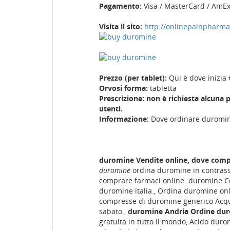
Pagamento:
Visa / MasterCard / AmE
Visita il sito:
http://onlinepainpharm
Prezzo (per tablet):
Qui è dove inizia 
Orvosi forma:
tabletta
Prescrizione: non è richiesta alcuna 
utenti.
Informazione:
Dove ordinare duromin
duromine Vendite online, dove comp
duromine
ordina duromine in contras
comprare farmaci online. duromine Co
duromine italia., Ordina duromine onl
compresse di duromine generico Acqui
sabato.,
duromine Andria Ordine dur
gratuita in tutto il mondo, Acido du