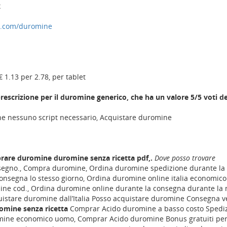
x
a.com/duromine
€ 1.13 per 2.78, per tablet
prescrizione per il duromine generico, che ha un valore 5/5 voti de
e nessuno script necessario, Acquistare duromine
rare duromine duromine senza ricetta pdf,.
Dove posso trovare
segno., Compra duromine, Ordina duromine spedizione durante la 
nsegna lo stesso giorno, Ordina duromine online italia economico
ine cod., Ordina duromine online durante la consegna durante la n
stare duromine dall’Italia Posso acquistare duromine Consegna v
omine senza ricetta
Comprar Acido duromine a basso costo Spedi
romine economico uomo, Comprar Acido duromine Bonus gratuiti per 