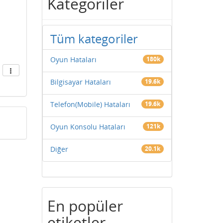
Kategoriler
Tüm kategoriler
Oyun Hataları
180k
Bilgisayar Hataları
19.6k
Telefon(Mobile) Hataları
19.6k
Oyun Konsolu Hataları
121k
Diğer
20.1k
En popüler
etiketler