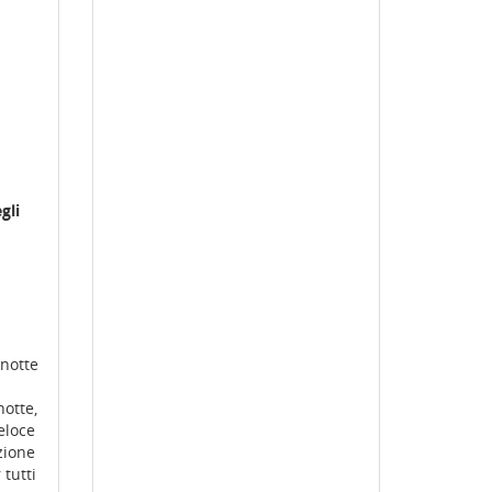
gli
notte
otte,
eloce
zione
tutti