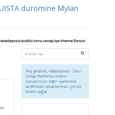
QUISTA duromine Mylan
hatadeposu/public/soru-cevap/qa-theme/Donut-
Hoş geldiniz, Hatadeposu - Soru
Cevap Platformu sizlere
sorularınızın diğer üyelerimiz
tarafından cevaplanması için bir
ortam sağlar.
hin