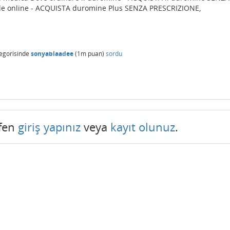
le online - ACQUISTA duromine Plus SENZA PRESCRIZIONE,
egorisinde
sonyablaadee
(
1m
puan)
sordu
tfen
giriş yapınız
veya
kayıt olunuz
.