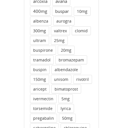
arcoxia
avana
400mg
buspar
10mg
albenza
aurogra
300mg
valtrex
clomid
ultram
25mg
buspirone
20mg
tramadol
bromazepam
buspin
albendazole
150mg
unisom
rivotril
aricept
bimatoprost
ivermectin
5mg
torsemide
lyrica
pregabalin
50mg
cabergoline
chloroquine