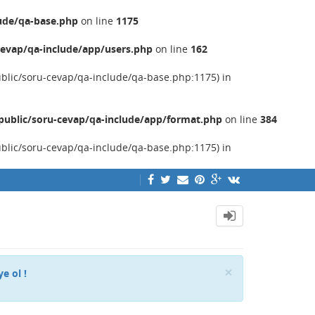
ude/qa-base.php
on line
1175
evap/qa-include/app/users.php
on line
162
ublic/soru-cevap/qa-include/qa-base.php:1175) in
ublic/soru-cevap/qa-include/app/format.php
on line
384
ublic/soru-cevap/qa-include/qa-base.php:1175) in
Close
×
ye ol !