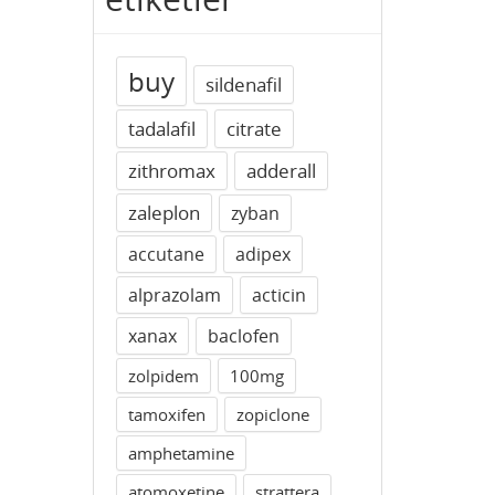
buy
sildenafil
tadalafil
citrate
zithromax
adderall
zaleplon
zyban
accutane
adipex
alprazolam
acticin
xanax
baclofen
zolpidem
100mg
tamoxifen
zopiclone
amphetamine
atomoxetine
strattera