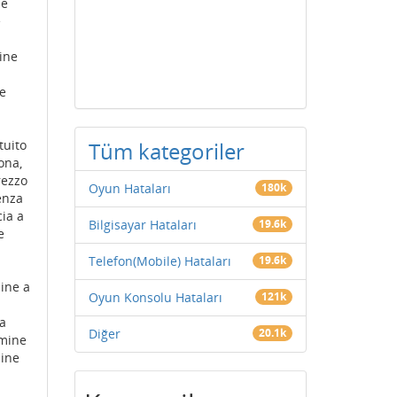
ne
e
ine
e
tuito
Tüm kategoriler
ona,
rezzo
Oyun Hataları
180k
enza
ia a
Bilgisayar Hataları
19.6k
e
Telefon(Mobile) Hataları
19.6k
ine a
Oyun Konsolu Hataları
121k
a
Diğer
20.1k
omine
ine
-