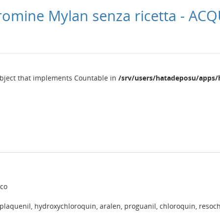
romine Mylan senza ricetta - AC
object that implements Countable in
/srv/users/hatadeposu/apps/
co
plaquenil, hydroxychloroquin, aralen, proguanil, chloroquin, resoc