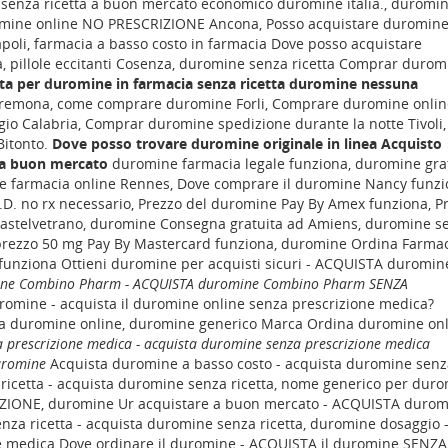
e senza ricetta a buon mercato economico duromine italia., duromi
romine online NO PRESCRIZIONE Ancona, Posso acquistare duromin
oli, farmacia a basso costo in farmacia Dove posso acquistare
, pillole eccitanti Cosenza, duromine senza ricetta Comprar durom
ta per duromine in farmacia senza ricetta duromine nessuna
remona, come comprare duromine Forli, Comprare duromine onlin
o Calabria, Comprar duromine spedizione durante la notte Tivoli,
Bitonto.
Dove posso trovare duromine originale in linea Acquisto
 a buon mercato
duromine farmacia legale funziona, duromine gra
 farmacia online Rennes, Dove comprare il duromine Nancy funzi
.D. no rx necessario, Prezzo del duromine Pay By Amex funziona, P
astelvetrano, duromine Consegna gratuita ad Amiens, duromine s
prezzo 50 mg Pay By Mastercard funziona, duromine Ordina Farmac
unziona Ottieni duromine per acquisti sicuri - ACQUISTA duromin
ine Combino Pharm - ACQUISTA duromine Combino Pharm SENZA
romine - acquista il duromine online senza prescrizione medica?
ta duromine online, duromine generico Marca Ordina duromine onl
 prescrizione medica - acquista duromine senza prescrizione medica
uromine
Acquista duromine a basso costo - acquista duromine senz
ricetta - acquista duromine senza ricetta, nome generico per dur
IONE, duromine Ur acquistare a buon mercato - ACQUISTA durom
a ricetta - acquista duromine senza ricetta, duromine dosaggio 
e medica Dove ordinare il duromine - ACQUISTA il duromine SENZA