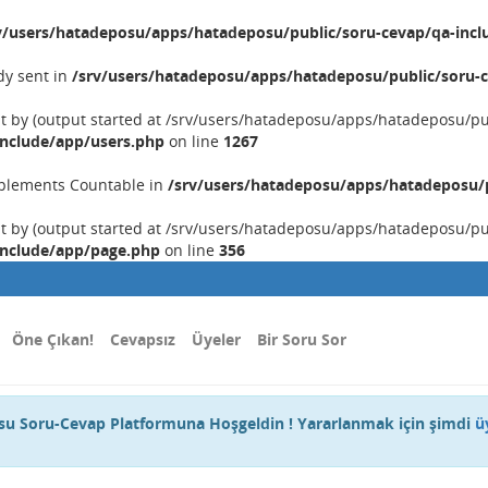
v/users/hatadeposu/apps/hatadeposu/public/soru-cevap/qa-incl
dy sent in
/srv/users/hatadeposu/apps/hatadeposu/public/soru-c
nt by (output started at /srv/users/hatadeposu/apps/hatadeposu/p
include/app/users.php
on line
1267
implements Countable in
/srv/users/hatadeposu/apps/hatadeposu/p
nt by (output started at /srv/users/hatadeposu/apps/hatadeposu/p
include/app/page.php
on line
356
Öne Çıkan!
Cevapsız
Üyeler
Bir Soru Sor
u Soru-Cevap Platformuna Hoşgeldin ! Yararlanmak için şimdi
ü