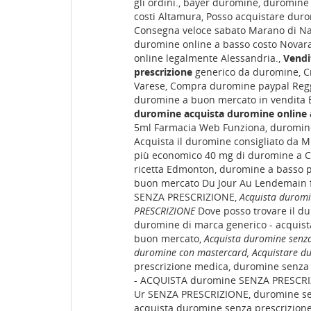
gli ordini., bayer duromine, duromin
costi Altamura, Posso acquistare du
Consegna veloce sabato Marano di Nap
duromine online a basso costo Novara
online legalmente Alessandria.,
Vendi
prescrizione
generico da duromine, C
Varese, Compra duromine paypal Reggi
duromine a buon mercato in vendita 
duromine
acquista duromine online
5ml Farmacia Web Funziona, duromine
Acquista il duromine consigliato da M
più economico 40 mg di duromine a C
ricetta Edmonton, duromine a basso 
buon mercato Du Jour Au Lendemain f
SENZA PRESCRIZIONE,
Acquista durom
PRESCRIZIONE
Dove posso trovare il du
duromine di marca generico - acquis
buon mercato,
Acquista duromine senza
duromine con mastercard, Acquistare d
prescrizione medica, duromine senza 
- ACQUISTA duromine SENZA PRESCRIZ
Ur SENZA PRESCRIZIONE, duromine senz
acquista duromine senza prescrizion