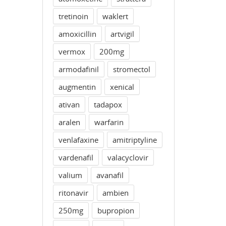
tretinoin
waklert
amoxicillin
artvigil
vermox
200mg
armodafinil
stromectol
augmentin
xenical
ativan
tadapox
aralen
warfarin
venlafaxine
amitriptyline
vardenafil
valacyclovir
valium
avanafil
ritonavir
ambien
250mg
bupropion