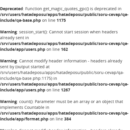
Deprecated
: Function get_magic_quotes_gpc() is deprecated in
/srv/users/hatadeposu/apps/hatadeposu/public/soru-cevap/qa-
include/qa-base.php
on line
1175
Warning
: session_start(): Cannot start session when headers
already sent in
/srv/users/hatadeposu/apps/hatadeposu/public/soru-cevap/qa-
include/app/users.php
on line
162
Warning
: Cannot modify header information - headers already
sent by (output started at
/srv/users/hatadeposu/apps/hatadeposu/public/soru-cevap/qa-
include/qa-base.php:1175) in
/srv/users/hatadeposu/apps/hatadeposu/public/soru-cevap/qa-
include/app/users.php
on line
1267
Warning
: count(): Parameter must be an array or an object that
implements Countable in
/srv/users/hatadeposu/apps/hatadeposu/public/soru-cevap/qa-
include/app/format.php
on line
384