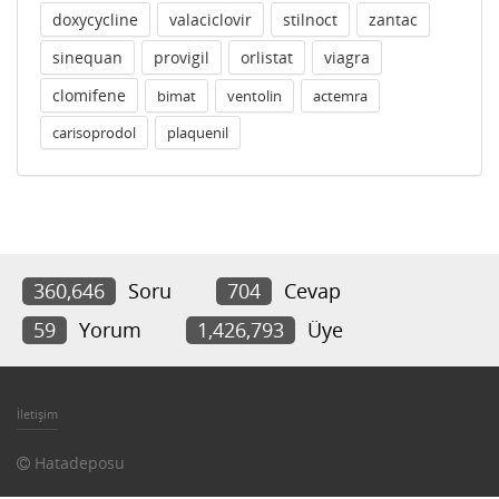
doxycycline
valaciclovir
stilnoct
zantac
sinequan
provigil
orlistat
viagra
clomifene
bimat
ventolin
actemra
carisoprodol
plaquenil
360,646
Soru
704
Cevap
59
Yorum
1,426,793
Üye
İletişim
Hatadeposu