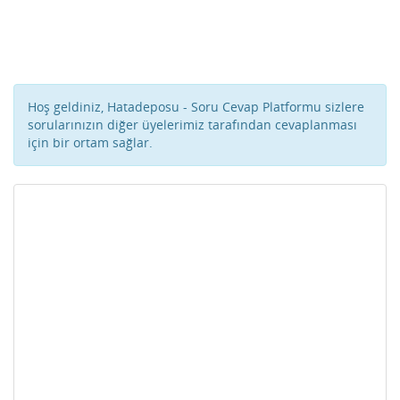
Hoş geldiniz, Hatadeposu - Soru Cevap Platformu sizlere
sorularınızın diğer üyelerimiz tarafından cevaplanması
için bir ortam sağlar.