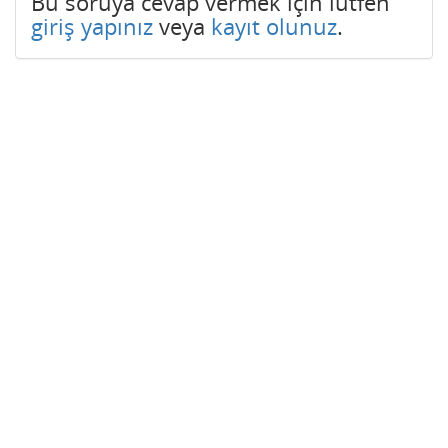
Bu soruya cevap vermek için lütfen
giriş yapınız
veya
kayıt olunuz
.