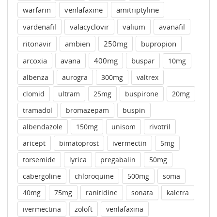
warfarin
venlafaxine
amitriptyline
vardenafil
valacyclovir
valium
avanafil
ritonavir
ambien
250mg
bupropion
arcoxia
avana
400mg
buspar
10mg
albenza
aurogra
300mg
valtrex
clomid
ultram
25mg
buspirone
20mg
tramadol
bromazepam
buspin
albendazole
150mg
unisom
rivotril
aricept
bimatoprost
ivermectin
5mg
torsemide
lyrica
pregabalin
50mg
cabergoline
chloroquine
500mg
soma
40mg
75mg
ranitidine
sonata
kaletra
ivermectina
zoloft
venlafaxina