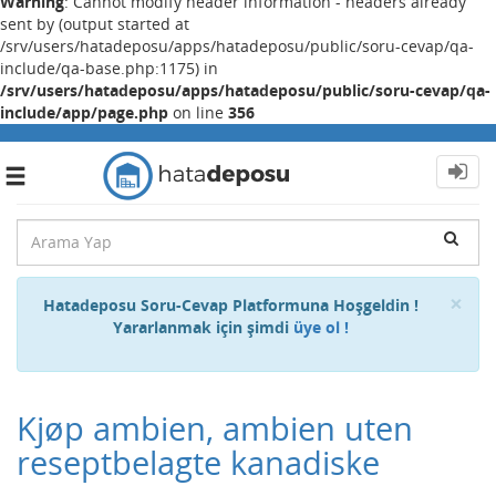
Warning
: Cannot modify header information - headers already
sent by (output started at
/srv/users/hatadeposu/apps/hatadeposu/public/soru-cevap/qa-
include/qa-base.php:1175) in
/srv/users/hatadeposu/apps/hatadeposu/public/soru-cevap/qa-
include/app/page.php
on line
356
Toggle
navigation
Cl
×
Hatadeposu Soru-Cevap Platformuna Hoşgeldin !
Yararlanmak için şimdi
üye ol !
Kjøp ambien, ambien uten
reseptbelagte kanadiske