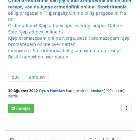
Order armodafinil! Kan jeg kjøpe armodafinil online uten
resept, kan du kjøpe armodafinil online i Storbritannia
billig pregabalin Tilgjengelig Online billig pregabalin fra
nz
Order adipex! Kjøp adipex ups levering, adipex Online
Safe Kjøp adipex online nz
Kjøp bromazepam online Norge, bestill bromazepam Kjøp
bromazepam online over natten
tamoxifen I Storbritannia, billig tamoxifen uten resept
Bestill tamoxifen over natten
buy
ambien
30 Ağustos 2022
Oyun Hataları
kategorisinde
koskar
(
199k
puan)
sordu
Cevapla