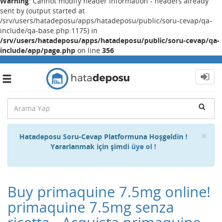
Warning
: Cannot modify header information - headers already
sent by (output started at
/srv/users/hatadeposu/apps/hatadeposu/public/soru-cevap/qa-
include/qa-base.php:1175) in
/srv/users/hatadeposu/apps/hatadeposu/public/soru-cevap/qa-
include/app/page.php
on line
356
Toggle
navigation
Cl
×
Hatadeposu Soru-Cevap Platformuna Hoşgeldin !
Yararlanmak için şimdi
üye ol !
Buy primaquine 7.5mg online!
primaquine 7.5mg senza