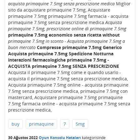
acquista primaquine 7.5mg senza prescrizione medica
Miglior
sito da acquistare primaquine 7.5mg, Acquistare
primaquine 7.5mg primaquine 7.5mg farmacia - acquista
primaquine 7.5mg senza prescrizione medica
Acquista
primaquine 7.5mg, prescrizione online di primaquine 7.5mg
primaquine 7.5mg economico senza ricetta without
primaquine 7.5mg in sconto - Acquista primaquine 7.5mg a
buon mercato
Compresse primaquine 7.5mg Generico
Acquista primaquine 7.5mg Spedizione Notturna
interazioni farmacologiche primaquine 7.5mg -
ACQUISTA primaquine 7.5mg SENZA PRESCRIZIONE
Acquista il primaquine 7.5mg come e quando usarlo -
acquista il primaquine 7.5mg senza prescrizione medica,
Acquista primaquine 7.5mg online - acquista primaquine
7.5mg senza prescrizione medica, primaquine 7.5mg con
mastercard, Acquistare primaquine 7.5mg primaquine
7.5mg farmacia online - acquista primaquine 7.5mg senza
prescrizione medica,
buy
primaquine
7
5mg
30 Ağustos 2022
Oyun Konsolu Hataları
kategorisinde