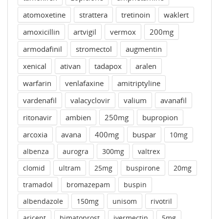
atomoxetine
strattera
tretinoin
waklert
amoxicillin
artvigil
vermox
200mg
armodafinil
stromectol
augmentin
xenical
ativan
tadapox
aralen
warfarin
venlafaxine
amitriptyline
vardenafil
valacyclovir
valium
avanafil
ritonavir
ambien
250mg
bupropion
arcoxia
avana
400mg
buspar
10mg
albenza
aurogra
300mg
valtrex
clomid
ultram
25mg
buspirone
20mg
tramadol
bromazepam
buspin
albendazole
150mg
unisom
rivotril
aricept
bimatoprost
ivermectin
5mg