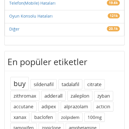
Telefon(Mobile) Hataları
19.6k
Oyun Konsolu Hataları
121k
Diğer
20.1k
En popüler etiketler
buy
sildenafil
tadalafil
citrate
zithromax
adderall
zaleplon
zyban
accutane
adipex
alprazolam
acticin
xanax
baclofen
zolpidem
100mg
tamoxifen
zopiclone
amphetamine