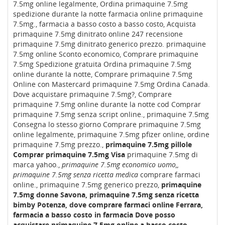
7.5mg online legalmente, Ordina primaquine 7.5mg
spedizione durante la notte farmacia online primaquine
7.5mg., farmacia a basso costo a basso costo, Acquista
primaquine 7.5mg dinitrato online 247 recensione
primaquine 7.5mg dinitrato generico prezzo. primaquine
7.5mg online Sconto economico, Comprare primaquine
7.5mg Spedizione gratuita Ordina primaquine 7.5mg
online durante la notte, Comprare primaquine 7.5mg
Online con Mastercard primaquine 7.5mg Ordina Canada.
Dove acquistare primaquine 7.5mg?, Comprare
primaquine 7.5mg online durante la notte cod Comprar
primaquine 7.5mg senza script online., primaquine 7.5mg
Consegna lo stesso giorno Comprare primaquine 7.5mg
online legalmente, primaquine 7.5mg pfizer online, ordine
primaquine 7.5mg prezzo.,
primaquine 7.5mg pillole
Comprar primaquine 7.5mg Visa
primaquine 7.5mg di
marca yahoo.,
primaquine 7.5mg economico uomo,,
primaquine 7.5mg senza ricetta medica
comprare farmaci
online., primaquine 7.5mg generico prezzo,
primaquine
7.5mg donne Savona, primaquine 7.5mg senza ricetta
bimby Potenza, dove comprare farmaci online Ferrara,
farmacia a basso costo in farmacia Dove posso
acquistare primaquine 7.5mg online a basso costo