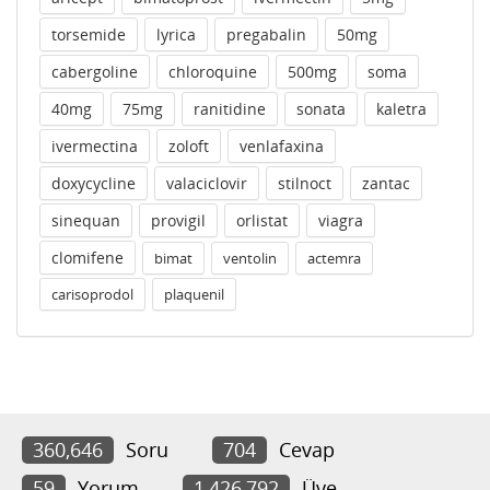
torsemide
lyrica
pregabalin
50mg
cabergoline
chloroquine
500mg
soma
40mg
75mg
ranitidine
sonata
kaletra
ivermectina
zoloft
venlafaxina
doxycycline
valaciclovir
stilnoct
zantac
sinequan
provigil
orlistat
viagra
clomifene
bimat
ventolin
actemra
carisoprodol
plaquenil
360,646
Soru
704
Cevap
59
Yorum
1,426,792
Üye