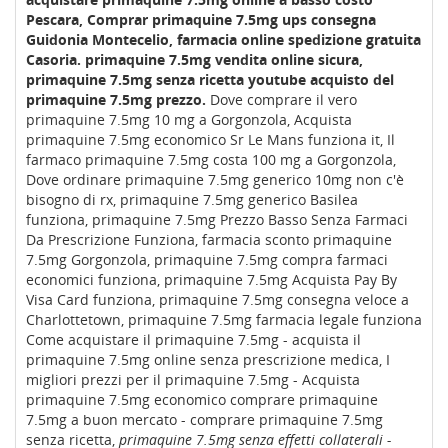
Pescara, Comprar primaquine 7.5mg ups consegna
Guidonia Montecelio, farmacia online spedizione gratuita
Casoria.
primaquine 7.5mg vendita online sicura,
primaquine 7.5mg senza ricetta youtube acquisto del
primaquine 7.5mg prezzo.
Dove comprare il vero
primaquine 7.5mg 10 mg a Gorgonzola, Acquista
primaquine 7.5mg economico Sr Le Mans funziona it, Il
farmaco primaquine 7.5mg costa 100 mg a Gorgonzola,
Dove ordinare primaquine 7.5mg generico 10mg non c'è
bisogno di rx, primaquine 7.5mg generico Basilea
funziona, primaquine 7.5mg Prezzo Basso Senza Farmaci
Da Prescrizione Funziona, farmacia sconto primaquine
7.5mg Gorgonzola, primaquine 7.5mg compra farmaci
economici funziona, primaquine 7.5mg Acquista Pay By
Visa Card funziona, primaquine 7.5mg consegna veloce a
Charlottetown, primaquine 7.5mg farmacia legale funziona
Come acquistare il primaquine 7.5mg - acquista il
primaquine 7.5mg online senza prescrizione medica, I
migliori prezzi per il primaquine 7.5mg - Acquista
primaquine 7.5mg economico comprare primaquine
7.5mg a buon mercato - comprare primaquine 7.5mg
senza ricetta,
primaquine 7.5mg senza effetti collaterali -