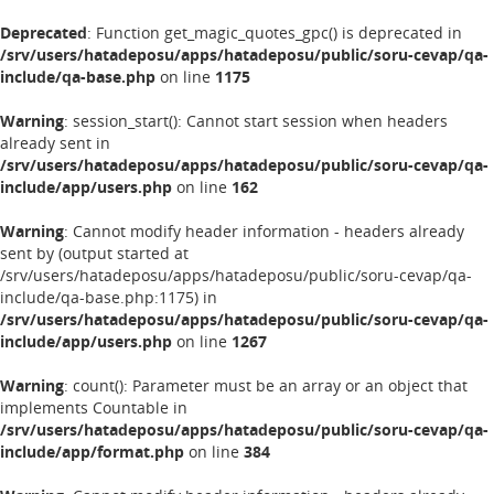
Deprecated
: Function get_magic_quotes_gpc() is deprecated in
/srv/users/hatadeposu/apps/hatadeposu/public/soru-cevap/qa-
include/qa-base.php
on line
1175
Warning
: session_start(): Cannot start session when headers
already sent in
/srv/users/hatadeposu/apps/hatadeposu/public/soru-cevap/qa-
include/app/users.php
on line
162
Warning
: Cannot modify header information - headers already
sent by (output started at
/srv/users/hatadeposu/apps/hatadeposu/public/soru-cevap/qa-
include/qa-base.php:1175) in
/srv/users/hatadeposu/apps/hatadeposu/public/soru-cevap/qa-
include/app/users.php
on line
1267
Warning
: count(): Parameter must be an array or an object that
implements Countable in
/srv/users/hatadeposu/apps/hatadeposu/public/soru-cevap/qa-
include/app/format.php
on line
384