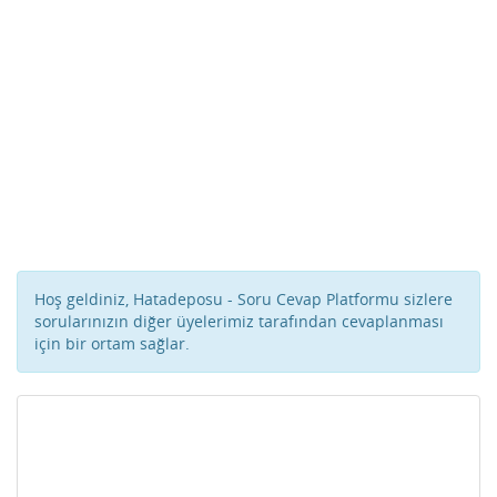
Hoş geldiniz, Hatadeposu - Soru Cevap Platformu sizlere
sorularınızın diğer üyelerimiz tarafından cevaplanması
için bir ortam sağlar.