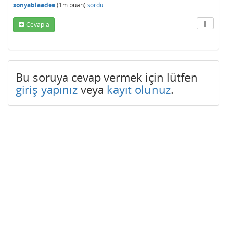
sonyablaadee
(
1m
puan)
sordu
Cevapla
Bu soruya cevap vermek için lütfen
giriş yapınız
veya
kayıt olunuz
.