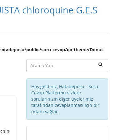
UISTA chloroquine G.E.S
hatadeposu/public/soru-cevap/qa-theme/Donut-
Hoş geldiniz, Hatadeposu - Soru
Cevap Platformu sizlere
sorularınızın diğer üyelerimiz
tarafından cevaplanması için bir
ortam sağlar.
ochin