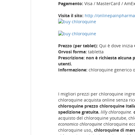
Pagamento:
Visa / MasterCard / AmE
Visita il sito:
http://onlinepainpharm
Prezzo (per tablet):
Qui è dove inizia 
Orvosi forma:
tabletta
Prescrizione: non è richiesta alcuna p
utenti.
Informazione:
chloroquine generico o
I migliori prezzi per chloroquine ing
chloroquine acquista online senza ri
chloroquine prezzo chloroquine Itali
spedizione gratuita.
lilly chloroquine.
acquisto del chloroquine youtube, ch
economico chloroquine
chloroquine eco
chloroquine uso,,
chloroquine di mar