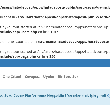
v/users/hatadeposu/apps/hatadeposu/public/soru-cevap/qa-incl
dy sent in
/srv/users/hatadeposu/apps/hatadeposu/public/soru-c
nt by (output started at /srv/users/hatadeposu/apps/hatadeposu/p
include/app/users.php
on line
1267
implements Countable in
/srv/users/hatadeposu/apps/hatadeposu/p
nt by (output started at /srv/users/hatadeposu/apps/hatadeposu/p
include/app/page.php
on line
356
Öne Çıkan!
Cevapsız
Üyeler
Bir Soru Sor
u Soru-Cevap Platformuna Hoşgeldin ! Yararlanmak için şimdi
ü