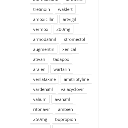
tretinoin
waklert
amoxicillin
artvigil
vermox
200mg
armodafinil
stromectol
augmentin
xenical
ativan
tadapox
aralen
warfarin
venlafaxine
amitriptyline
vardenafil
valacyclovir
valium
avanafil
ritonavir
ambien
250mg
bupropion