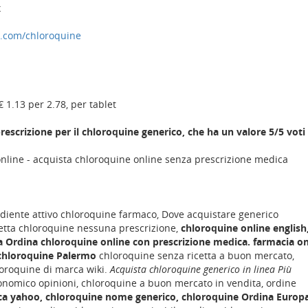
x
a.com/chloroquine
€ 1.13 per 2.78, per tablet
rescrizione per il chloroquine generico, che ha un valore 5/5 voti 
nline - acquista chloroquine online senza prescrizione medica
rediente attivo chloroquine farmaco, Dove acquistare generico
cetta chloroquine nessuna prescrizione,
chloroquine online english
a Ordina chloroquine online con prescrizione medica.
farmacia on
chloroquine Palermo
chloroquine senza ricetta a buon mercato,
loroquine di marca wiki.
Acquista chloroquine generico in linea Più
nomico opinioni, chloroquine a buon mercato in vendita, ordine
ca yahoo, chloroquine nome generico, chloroquine Ordina Europa