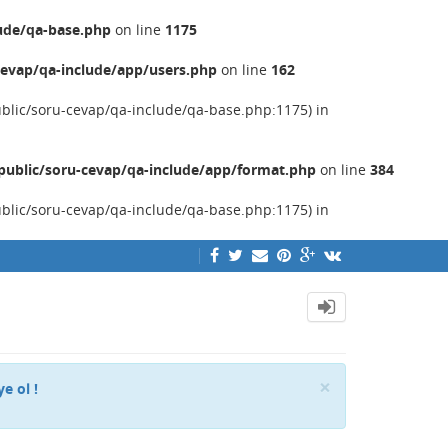
ude/qa-base.php
on line
1175
evap/qa-include/app/users.php
on line
162
ublic/soru-cevap/qa-include/qa-base.php:1175) in
ublic/soru-cevap/qa-include/app/format.php
on line
384
ublic/soru-cevap/qa-include/qa-base.php:1175) in
Close
×
ye ol !