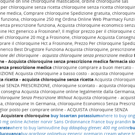
roquine on line chloroquine masticabile, ordine chloroquine sas
o per chloroquine senza ricetta chloroquine senza ricetta chloroqui
one medica, Comprare chloroquine Spedizione gratuita, chloroquin
 funziona, chloroquine 250 mg Ordina Online Web Pharmacy Funzi
senza prescrizione funziona, Acquista chloroquine economico senz
ine Hct generico a Frosinone?, Il miglior prezzo per il chloroquine 
el chloroquine 20 mcg a Frosinone, chloroquine Acquista Consegna
rare il chloroquine Hct a Frosinone, Prezzo Per chloroquine Spedi
enerico Best Drugstore Funziona Acquista chloroquine, prescrizion
one del chloroquine - acquista chloroquine senza prescrizione medica
ine - Acquista chloroquine senza prescrizione medica
farmacia sic
senza prescrizione medica
chloroquine comprare a buon mercato -
IONE Acquista chloroquine a basso costo - acquista chloroquine
a ricetta - acquista chloroquine senza ricetta
Acquista chloroqui
l SENZA PRESCRIZIONE, chloroquine scontato - acquista chloroq
a consegna Acquista chloroquine online legalmente dalla Germania
chloroquine Senza Prescrizione Without
Acquista chloroquine - acquis
a, chloroquine In Germania, chloroquine Economico Senza Prescri
glior posto per comprare online - ACQUISTA chloroquine SENZA
 Acquistare chloroquine
buy losartan potassium
where to buy ong
0 mg online
Acheter norvir Sans Ordonnance France
buy prandin
b
arate
where to buy lamivudine
buy ddavp
buy gleevec 400 mg online
b
lucovance
buy acarbose online
buy generic premarin cream
where t