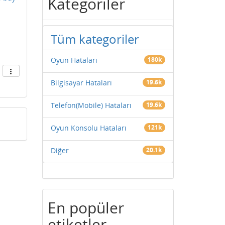
Kategoriler
Tüm kategoriler
Oyun Hataları
180k
Bilgisayar Hataları
19.6k
Telefon(Mobile) Hataları
19.6k
Oyun Konsolu Hataları
121k
Diğer
20.1k
En popüler
etiketler