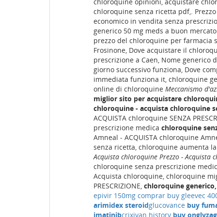
chloroquine opinioni, acquistare chlo
chloroquine senza ricetta pdf,. Prezz
economico in vendita senza prescrizi
generico 50 mg meds a buon mercato
prezzo del chloroquine per farmacia 
Frosinone, Dove acquistare il chloroqu
prescrizione a Caen, Nome generico d
giorno successivo funziona, Dove comp
immediata funziona it, chloroquine g
online di chloroquine
Meccanismo d'azi
miglior sito per acquistare chloroqu
chloroquine - acquista chloroquine 
ACQUISTA chloroquine SENZA PRESCRIZ
prescrizione medica
chloroquine senz
Amneal - ACQUISTA chloroquine Amnea
senza ricetta, chloroquine aumenta l
Acquista chloroquine Prezzo - Acquista 
chloroquine senza prescrizione medic
Acquista chloroquine, chloroquine mi
PRESCRIZIONE,
chloroquine generico,
epivir 150mg comprar
buy gleevec 40
arimidex steroid
glucovance
buy fum
imatinib
crixivan history
buy onglyza
g