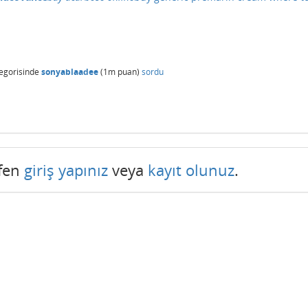
egorisinde
sonyablaadee
(
1m
puan)
sordu
tfen
giriş yapınız
veya
kayıt olunuz
.