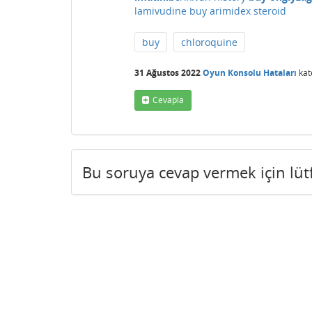
lamivudine
buy arimidex steroid
buy
chloroquine
31 Ağustos 2022
Oyun Konsolu Hataları
kat
Cevapla
Bu soruya cevap vermek için lü