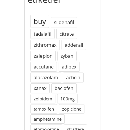
buy
sildenafil
tadalafil
citrate
zithromax
adderall
zaleplon
zyban
accutane
adipex
alprazolam
acticin
xanax
baclofen
zolpidem
100mg
tamoxifen
zopiclone
amphetamine
atomoxetine
strattera