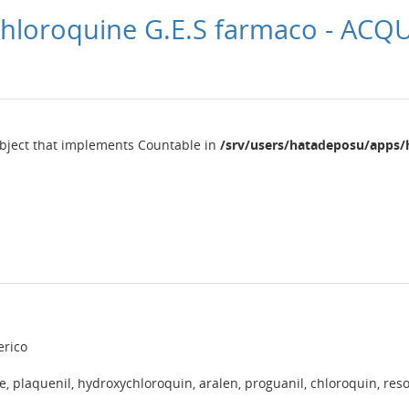
chloroquine G.E.S farmaco - ACQ
object that implements Countable in
/srv/users/hatadeposu/apps/
erico
e, plaquenil, hydroxychloroquin, aralen, proguanil, chloroquin, res