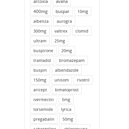
arcoxia
avana
400mg
buspar
10mg
albenza
aurogra
300mg
valtrex
clomid
ultram
25mg
buspirone
20mg
tramadol
bromazepam
buspin
albendazole
150mg
unisom
rivotril
aricept
bimatoprost
ivermectin
5mg
torsemide
lyrica
pregabalin
50mg
cabergoline
chloroquine