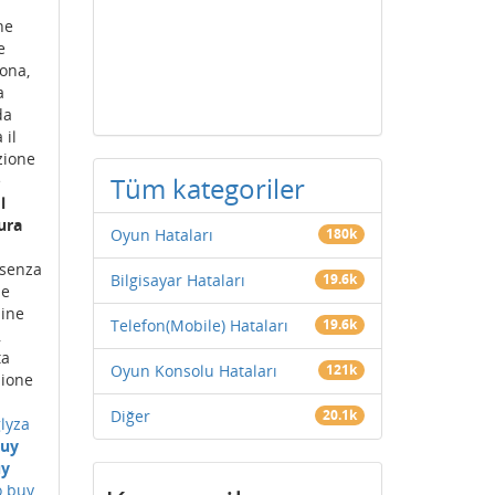
ne
e
ona,
a
da
 il
zione
e
Tüm kategoriler
Il
ura
Oyun Hataları
180k
 senza
Bilgisayar Hataları
19.6k
ne
uine
Telefon(Mobile) Hataları
19.6k
,
ta
Oyun Konsolu Hataları
121k
zione
Diğer
20.1k
lyza
uy
uy
o buy